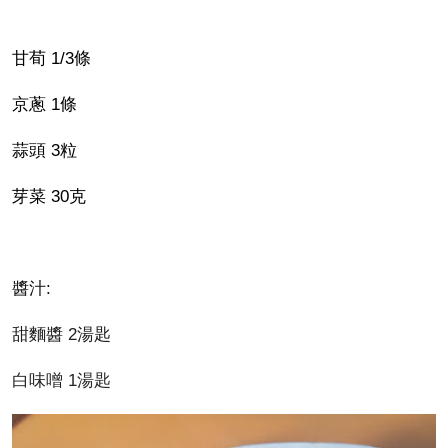
甘荀 1/3條
京蔥 1條
蒜頭 3粒
芽菜 30克
醬汁:
甜麵醬 2湯匙
白味噌 1湯匙