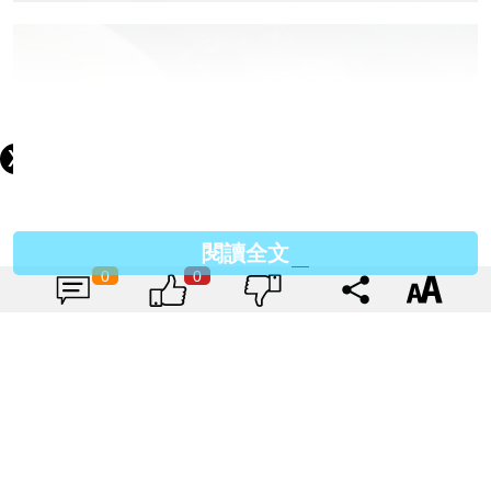
閱讀全文
0
0
2. 芽菜洗淨，用灼麵水汆水約1分鐘，盛起，瀝乾水分，
備用。