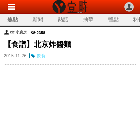
焦點
新聞
熱話
抽擊
觀點
科
2358
cici小廚房
【食譜】北京炸醬麵
2015-11-26
飲食