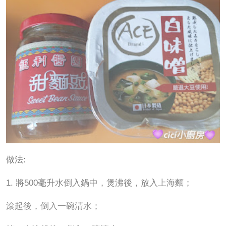
做法:
1. 將500毫升水倒入鍋中，煲沸後，放入上海麵；
滾起後，倒入一碗清水；