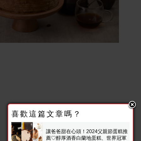
喜歡這篇文章嗎？
讓爸爸甜在心頭！2024父親節蛋糕推
薦♡醇厚酒香白蘭地蛋糕、世界冠軍