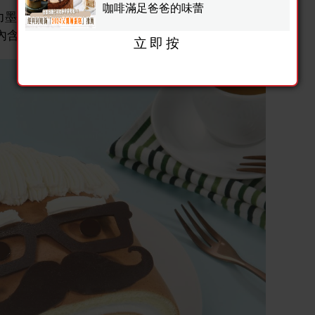
咖啡滿足爸爸的味蕾
克力墨鏡，瞬間變身幽默酷模樣！和總是風趣的爸爸一起品
內含來自北海道的豐厚乳霜，帶來清爽的乳香風味。
立即按