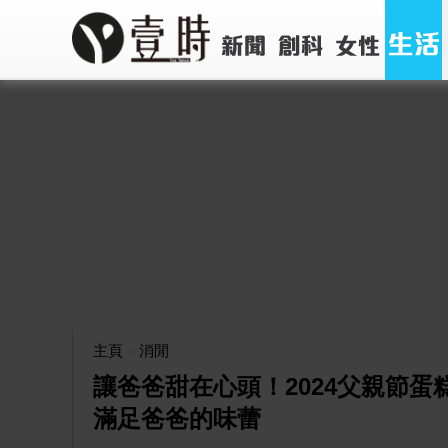
主頁
消閒
>
讓爸爸甜在心頭！2024父親節
滿足爸爸的味蕾