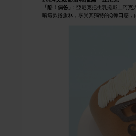
「酷！偶爸」
: 亞尼克把生乳捲戴上巧
嚐這款捲蛋糕，享受其獨特的Q彈口感，