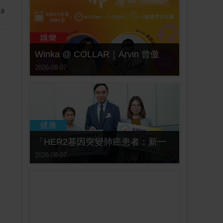
19
Winka @ COLLAR｜Arvin 曾傲棐｜Dark 黃明德｜表妹 Ｍona 8月29日起登陸L5維港空中花園 | wwwtc mall 首度呈獻「Music Wave By The Harbo
2026-08-07
「HER2基因突變肺癌患者：新一代口服標靶藥帶來希望」， 促請政府加快納入藥物名冊，助患者及早受惠
2026-08-07