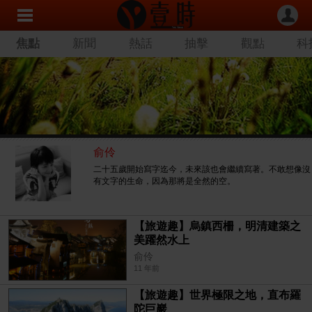
焦點
新聞
熱話
抽擊
觀點
科
俞伶
二十五歲開始寫字迄今，未來該也會繼續寫著。不敢想像沒
有文字的生命，因為那將是全然的空。
【旅遊趣】烏鎮西柵，明清建築之
美躍然水上
俞伶
11 年前
【旅遊趣】世界極限之地，直布羅
陀巨巖