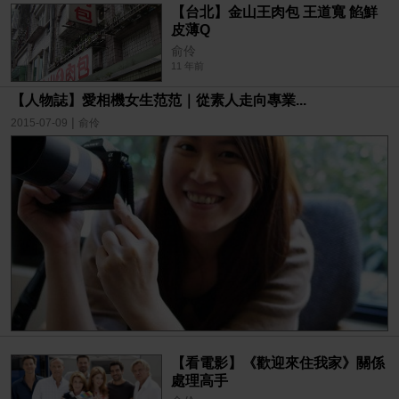
【台北】金山王肉包 王道寬 餡鮮
皮薄Q
俞伶
11 年前
【人物誌】愛相機女生范范｜從素人走向專業...
|
2015-07-09
俞伶
【看電影】《歡迎來住我家》關係
處理高手