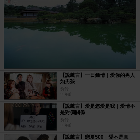
【說戲言】一日鍾情｜愛你的男人
如男孩
俞伶
11 年前
【說戲言】愛是您愛是我｜愛情不
是對價關係
俞伶
11 年前
【說戲言】戀夏500｜愛不是真