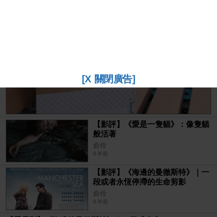
|
2017-03-08
俞伶
[X 關閉廣告]
【影評】《愛是一隻貓》：像隻貓
般活著
俞伶
9 年前
【影評】《海邊的曼徹斯特》｜一
段或者永恆停滯的生命剪影
俞伶
9 年前