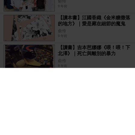
俞伶
9 年前
【讀本書】江國香織《金米糖撒落
的地方》｜愛是藏在細節的魔鬼
俞伶
9 年前
【讀書】吉本芭娜娜《喂！喂！下
北澤》｜死亡與離別的暴力
俞伶
9 年前
愛的持續力
俞伶
9 年前
文字的力量