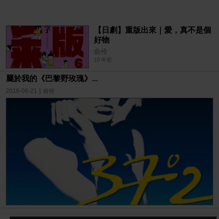
【日劇】重版出來｜愛，真不是個
好物
俞伶
10 年前
屬於我的《巴黎野玫瑰》...
|
2016-06-21
俞伶