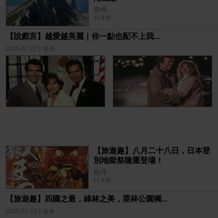
俞伶
11 年前
【說戲言】越愛越美麗｜你一點也配不上我...
|
2015-07-27
俞伶
【旅遊趣】八月二十八日，日本登
別地獄祭隆重登場！
俞伶
11 年前
【旅遊趣】四國之最，綠林之美，栗林公園獨...
|
2015-07-23
俞伶