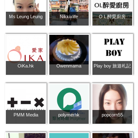
Ms Leung Leung
Nikkixlife
O L 醉愛廚房
OiKa.hk
Owenmama
Play boy 旅遊札記
PMM Media
polymerhk
popcorn55