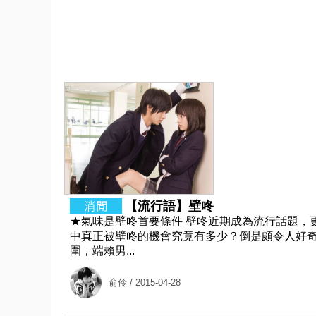
【流行語】壁咚
★氣味是壁咚首要條件 壁咚近期成為流行話題，
中真正被壁咚的機會究竟有多少？倒是頗令人好奇
圍，端賴男...
俞伶
/ 2015-04-28