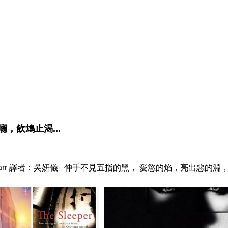
，飲鴆止渴...
ly Barr 譯者：吳妍儀 伸手不見五指的黑， 愛慾的焰，亮出惡的淵