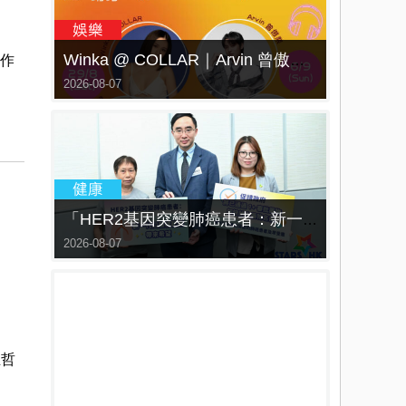
製作
Winka @ COLLAR｜Arvin 曾傲棐｜Dark 黃明德｜表妹 Ｍona 8月29日起登陸L5維港空中花園 | wwwtc mall 首度呈獻「Music Wave By The Harbo
2026-08-07
「HER2基因突變肺癌患者：新一代口服標靶藥帶來希望」， 促請政府加快納入藥物名冊，助患者及早受惠
2026-08-07
生哲