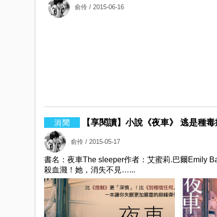
俞伶
/ 2015-06-16
【享閱讀】小說《夜車》 逃是種毒癮
俞伶
/ 2015-05-17
書名：夜車The sleeper作者：艾蜜莉.巴爾Emi
殺血濺！她，消失不見…...