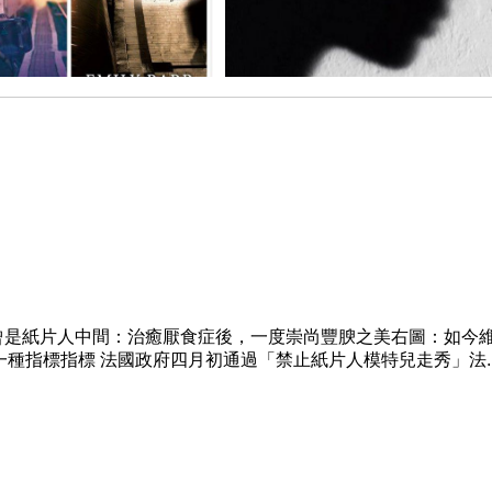
 左圖：曾是紙片人中間：治癒厭食症後，一度崇尚豐腴之美右圖：如今
種指標指標 法國政府四月初通過「禁止紙片人模特兒走秀」法..