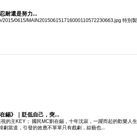
耐還是努力...
ile/2015/0615/MAIN201506151716000110572230663.jpg 特別
錫》｜貶低自己，突...
不可漠視的主KEY； 國民MC劉在錫，十年沈寂，一躍而起的歡樂人
群 韓劇當道，引發的效應不單單只有戲劇，綜藝也...