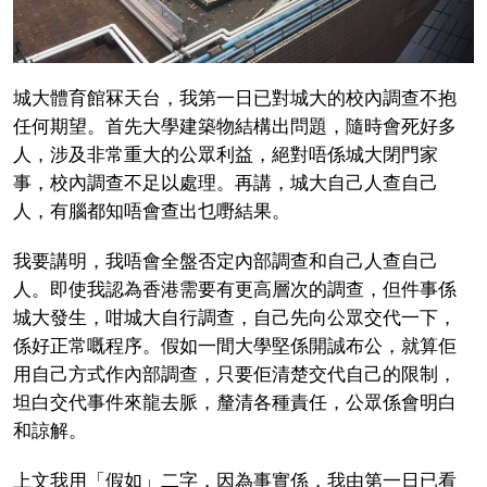
城大體育館冧天台，我第一日已對城大的校內調查不抱
任何期望。首先大學建築物結構出問題，隨時會死好多
人，涉及非常重大的公眾利益，絕對唔係城大閉門家
事，校內調查不足以處理。再講，城大自己人查自己
人，有腦都知唔會查出乜嘢結果。
我要講明，我唔會全盤否定內部調查和自己人查自己
人。即使我認為香港需要有更高層次的調查，但件事係
城大發生，咁城大自行調查，自己先向公眾交代一下，
係好正常嘅程序。假如一間大學堅係開誠布公，就算佢
用自己方式作內部調查，只要佢清楚交代自己的限制，
坦白交代事件來龍去脈，釐清各種責任，公眾係會明白
和諒解。
上文我用「假如」二字，因為事實係，我由第一日已看