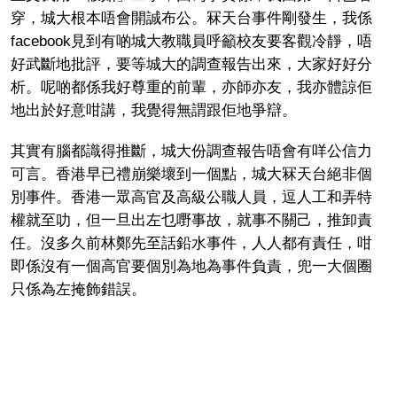
穿，城大根本唔會開誠布公。冧天台事件剛發生，我係
facebook見到有啲城大教職員呼籲校友要客觀冷靜，唔
好武斷地批評，要等城大的調查報告出來，大家好好分
析。呢啲都係我好尊重的前輩，亦師亦友，我亦體諒佢
地出於好意咁講，我覺得無謂跟佢地爭辯。
其實有腦都識得推斷，城大份調查報告唔會有咩公信力
可言。香港早已禮崩樂壞到一個點，城大冧天台絕非個
別事件。香港一眾高官及高級公職人員，逗人工和弄特
權就至叻，但一旦出左乜嘢事故，就事不關己，推卸責
任。沒多久前林鄭先至話鉛水事件，人人都有責任，咁
即係沒有一個高官要個別為地為事件負責，兜一大個圈
只係為左掩飾錯誤。