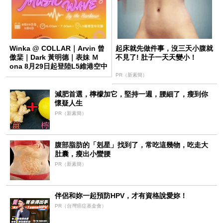
Winka @ COLLAR｜Arvin 曾
起床就先做件事，沒三天小腹就
傲棐｜Dark 黃明德｜表妹 Ｍ
不見了! 肚子一天天變小！
ona 8月29日起登陸L5維港空中
花園 | wwwtc mall 首度呈獻
PR（新素簡）
「Music Wave By The Harbo
減肥首選，檸檬加它，堅持一週，腰細了，瘦到你
懷疑人生
PR（新素簡）
腹部脂肪的「剋星」找到了，常吃這幾物，吃走大
肚囊，瘦出小蠻腰
PR（新素簡）
伴侶和妳一起預防HPV，才有資格說愛妳！
PR（台灣癌症基金會）