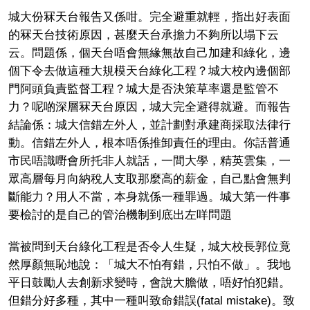
城大份冧天台報告又係咁。完全避重就輕，指出好表面
的冧天台技術原因，甚麼天台承擔力不夠所以塌下云
云。問題係，個天台唔會無緣無故自己加建和綠化，邊
個下令去做這種大規模天台綠化工程？城大校內邊個部
門阿頭負責監督工程？城大是否決策草率還是監管不
力？呢啲深層冧天台原因，城大完全避得就避。而報告
結論係：城大信錯左外人，並計劃對承建商採取法律行
動。信錯左外人，根本唔係推卸責任的理由。你話普通
市民唔識嘢會所托非人就話，一間大學，精英雲集，一
眾高層每月向納稅人支取那麼高的薪金，自己點會無判
斷能力？用人不當，本身就係一種罪過。城大第一件事
要檢討的是自己的管治機制到底出左咩問題
當被問到天台綠化工程是否令人生疑，城大校長郭位竟
然厚顏無恥地說：「城大不怕有錯，只怕不做」。我地
平日鼓勵人去創新求變時，會說大膽做，唔好怕犯錯。
但錯分好多種，其中一種叫致命錯誤(fatal mistake)。致