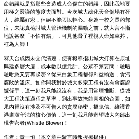
命錯誤就是指那些會造成人命傷亡的錯誤，因此我地要
用極之嚴謹的態度去面對。今次城大綠化天台倒塌冇死
人，純屬好彩，但絕不能丟以輕心。身為一校之長的郭
位，未認真檢討城大管治機制的漏動之前，就大言不慚
地說甚麼「不怕有錯」，可見他骨子裡視人命如草芥，
枉為人師！
冧天台成因未交代清楚，便有報導指出城大打算在原址
興建多層大廈，成本數以億元計。公眾不禁要問：駛唔
駛咁急又要再起嘢？從來白象工程都係利益輸送，貪污
腐敗的溫床。如你問我對於城大多宗工程有沒有貪腐證
據係手，這一刻我只能說沒有，我是用常理推斷。從城
大工程決策過程之草率，到出事故掩飾真相的企圖，如
果內裡沒有涉及不可告人的貪腐秘密，搵鬼信。維護香
港廉潔守法的核心價值，這一刻我只能寄望城大內部出
現告密者(Whistle Blower)！
作者：黃一恒（本文章由聚言時報授權提供）