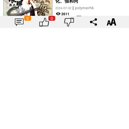
化、假和尚
|
polymerhk
2016-07-02
2611
0
0
淺談海權（二）：回應蒸魚安對南
海爭議的看法By（小西毒）
|
polymerhk
2016-06-23
2227
城邦論與港獨論：建立香港國家的
兩途（處士春花落）
|
polymerhk
2016-06-23
2253
城邦派如何反對「新自由主義」？
（黎志恆）
|
polymerhk
2016-06-22
2377
還不了手的叫「英雄」，敢還手的
叫「暴徒」（思徒）