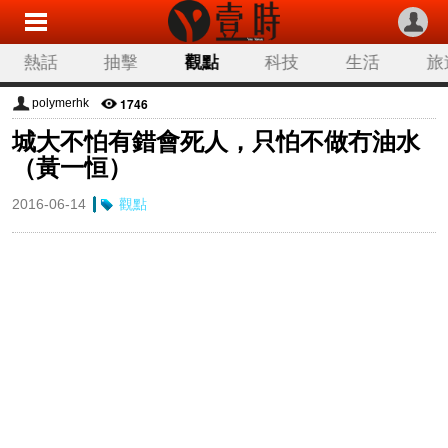
熱話
抽擊
觀點
科技
生活
旅
1746
polymerhk
城大不怕有錯會死人，只怕不做冇油水
（黃一恒）
2016-06-14
觀點