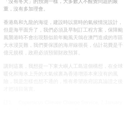
「沒有冬天」的預測一樣，大多數人不醒覺問題的嚴
重，沒有多加理會。
香港島和九龍的海堤，建設時以當時的氣候情況設計，
但是海平面升了，我們必須及早制訂工程方案，保障颱
風襲港時不會出現類似前年颱風天鴿在澳門造成的市區
大水浸災難，我們要保護的海岸線很長，估計花費是千
億元規模，政府必須預留財政預算。
講到這裏，我想提一下東大嶼人工島這個構想，在全球
暖化和海水上升的大氣候裏為香港增添本來沒有的風
險，我是怎樣也想不通的，惟有希望政府認真論證之後
才把項目落實。
註1 Copernicus Climate Change Service, 7 January
2019: Last four years have been the warmest on record
– and CO2 continues to rise. https://bit.ly/2FbJvhq