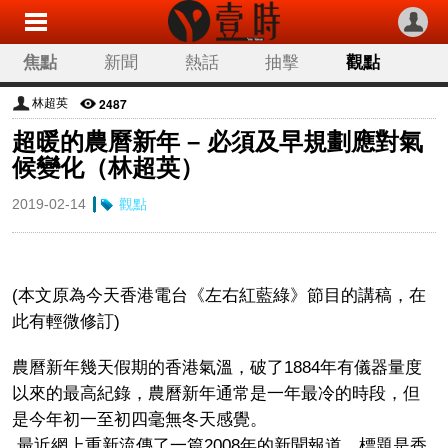
焦點
新聞
熱話
抽擊
觀點
科技
生活
旅遊
流行
娛樂
2487
林超英
超暖的農曆新年 – 必須及早規劃應對氣
讀者來稿
專欄分類
候變化（林超英）
2019-02-14
觀點
(本文原為今天香港電台《左右紅藍綠》節目的講稿，在
此有輕微修訂)
農曆新年幾天假期的香港氣溫，破了1884年有儀器量度
以來的最高紀錄，農曆新年通常是一年最冷的時段，但
是今年初一至初四毫無冬天感覺。
最近網上重新流傳了一篇2008年的新聞報道，標題是香