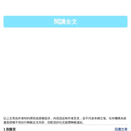
原文連結:
http://tiandiyouqing.blogspot....
Facebook:
https://www.facebook.com/pages...
閱讀全文
以上文章由作者特約撰寫或授權提供，內容謹反映作者意見，並不代表本網立場。任何機構未經
書面授權不得自行轉載全文內容，但歡迎於社交媒體轉載連結。
1 則留言
回應文章