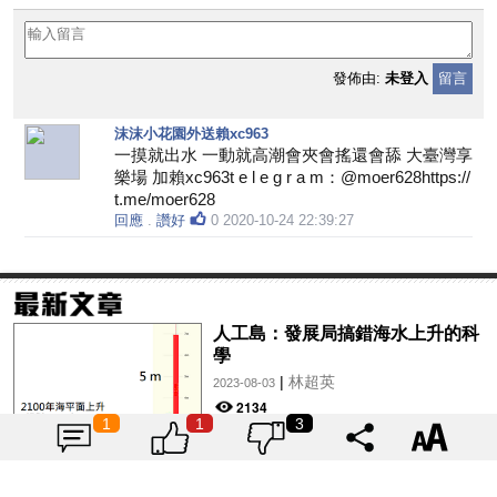
發佈由:
未登入
留言
沫沫小花園外送賴xc963
一摸就出水 一動就高潮會夾會搖還會舔 大臺灣享
樂場 加賴xc963t e l e g r a m：@moer628https://
t.me/moer628
回應
.
讚好
0
2020-10-24 22:39:27
人工島：發展局搞錯海水上升的科
學
|
林超英
2023-08-03
2134
1
1
3
就交椅洲人工島向政府提交正式意
見書
|
林超英
2023-04-01