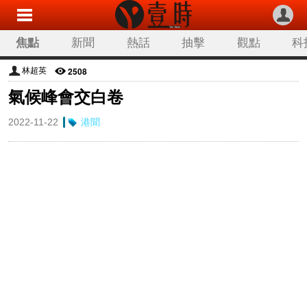
焦點
新聞
熱話
抽擊
觀點
科
2508
林超英
氣候峰會交白卷
2022-11-22
港聞