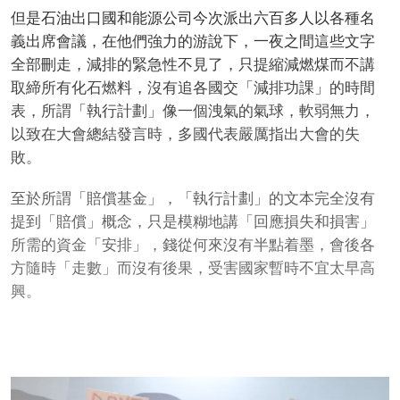
但是石油出口國和能源公司今次派出六百多人以各種名
義出席會議，在他們強力的游說下，一夜之間這些文字
全部刪走，減排的緊急性不見了，只提縮減燃煤而不講
取締所有化石燃料，沒有追各國交「減排功課」的時間
表，所謂「執行計劃」像一個洩氣的氣球，軟弱無力，
以致在大會總結發言時，多國代表嚴厲指出大會的失
敗。
至於所謂「賠償基金」，「執行計劃」的文本完全沒有
提到「賠償」概念，只是模糊地講「回應損失和損害」
所需的資金「安排」，錢從何來沒有半點着墨，會後各
方隨時「走數」而沒有後果，受害國家暫時不宜太早高
興。