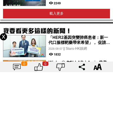
2249
載入更多
「HER2基因突變肺癌患者：新一
代口服標靶藥帶來希望」， 促請政
府加快納入藥物名冊，助患者及早
|
Stars-HK娛網
2026-08-07
受惠
1832
Winka @ COLLAR｜Arvin 曾傲
0
0
棐｜Dark 黃明德｜表妹 Ｍona 8
月29日起登陸L5維港空中花園 |
|
Stars-HK娛網
2026-08-07
wwwtc mall 首度呈獻「Music
1881
Wave By The Harbo
揭曉寶雅上半年必買美妝品
Top10！人人都有的氣墊、定妝噴
霧、保養品～幫你找到最值得入手
|
Tagsis
2024-07-26
的好物♡
6918
用色彩為奧運加油！2024巴黎奧運