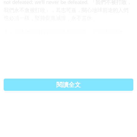
not defeated; we'll never be defeated. 「我們不被打敗，
我們永不會被打敗」，其志可嘉，關心地球前途的人們
也必須一樣，堅持促進減排，永不言休。
下一屆峰會在亞拉伯聯合酋長國舉行，大家拭目以待，
看石油生產國及能源公司會否更進一步拖延全球應對氣
候變化的努力，「攬住一齊死」？
原文連結:
https://tiandiyouqing.blogspot...
Facebook:
https://www.facebook.com/pages...
閱讀全文