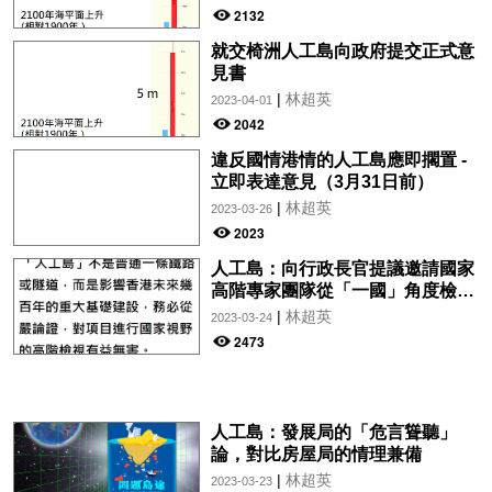
2132
就交椅洲人工島向政府提交正式意
見書
|
林超英
2023-04-01
2042
違反國情港情的人工島應即擱置 -
立即表達意見（3月31日前）
|
林超英
2023-03-26
2023
人工島：向行政長官提議邀請國家
高階專家團隊從「一國」角度檢視
項目
|
林超英
2023-03-24
2473
人工島：發展局的「危言聳聽」
論，對比房屋局的情理兼備
|
林超英
2023-03-23