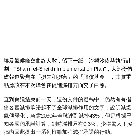
埃及氣候峰會曲終人散，留下一紙「沙姆沙依赫執行計
劃」"Sharm el-Sheikh Implementation Plan"，大部份傳
媒報道聚焦在「損失和損害」的「賠償基金」，其實重
點應該在本次峰會在促進減排方面交了白卷。
直到會議結束前一天，這份文件的擬稿中，仍然有有指
出各國減排承諾起不了全球減排作用的文字，說明減緩
氣候變化，急需2030年全球達到減排43%，但是根據已
知各國的承諾計算，到時減排只有0.3%，少得驚人！擬
搞內因此提出一系列推動加強減排承諾的行動。