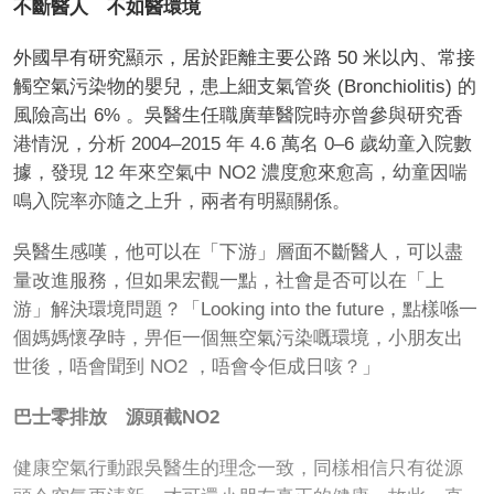
不斷醫人 不如醫環境
外國早有研究顯示，居於距離主要公路 50 米以內、常接
觸空氣污染物的嬰兒，患上細支氣管炎 (Bronchiolitis) 的
風險高出 6% 。吳醫生任職廣華醫院時亦曾參與研究香
港情況，分析 2004–2015 年 4.6 萬名 0–6 歲幼童入院數
據，發現 12 年來空氣中 NO2 濃度愈來愈高，幼童因喘
鳴入院率亦隨之上升，兩者有明顯關係。
吳醫生感嘆，他可以在「下游」層面不斷醫人，可以盡
量改進服務，但如果宏觀一點，社會是否可以在「上
游」解決環境問題？「Looking into the future，點樣喺一
個媽媽懷孕時，畀佢一個無空氣污染嘅環境，小朋友出
世後，唔會聞到 NO2 ，唔會令佢成日咳？」
巴士零排放 源頭截NO2
健康空氣行動跟吳醫生的理念一致，同樣相信只有從源