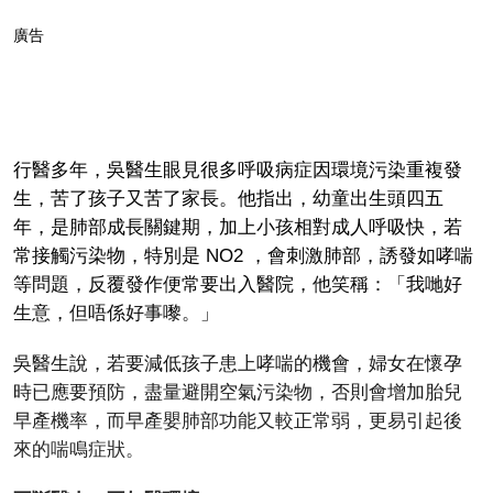
廣告
行醫多年，吳醫生眼見很多呼吸病症因環境污染重複發
生，苦了孩子又苦了家長。他指出，幼童出生頭四五
年，是肺部成長關鍵期，加上小孩相對成人呼吸快，若
常接觸污染物，特別是 NO2 ，會刺激肺部，誘發如哮喘
等問題，反覆發作便常要出入醫院，他笑稱：「我哋好
生意，但唔係好事嚟。」
吳醫生說，若要減低孩子患上哮喘的機會，婦女在懷孕
時已應要預防，盡量避開空氣污染物，否則會增加胎兒
早產機率，而早產嬰肺部功能又較正常弱，更易引起後
來的喘鳴症狀。