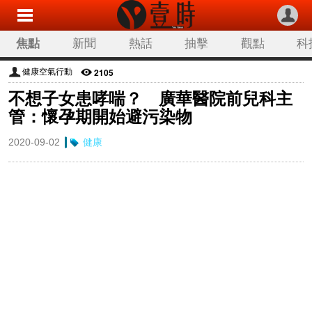
焦點
新聞
熱話
抽擊
觀點
科
2105
健康空氣行動
不想子女患哮喘？ 廣華醫院前兒科主
管：懷孕期開始避污染物
2020-09-02
健康