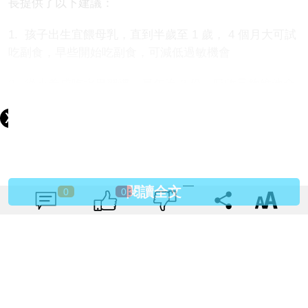
長提供了以下建議：
1. 孩子出生宜餵母乳，直到半歲至 1 歲， 4 個月大可試
吃副食，早些開始吃副食，可減低過敏機會
2. 從小養成吃水果習慣，早午晚 3 份，吸收足夠維他命
C
3. 吃含豐富 OMEGA 3 深海魚，如鯖魚、三文魚、吞拿
魚，幫助穩定細胞，減低過敏
4. 3 歲起可多吃果仁，如杏仁、合桃，含有鎂質，可改善
閱讀全文
0
0
氣管
5. 從小習慣不要吃太鹹，吃飯時忌放豉油在餐桌隨意蘸
吳醫生提醒，室內環境也要注意，吸煙或二手煙固然要
避免，但其實開煤氣煮食也會增加室內污染物，他建議
盡量使用電磁爐。家居最好有陽光照射、空氣流通，忌