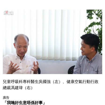
兒童呼吸科專科醫生吳國強（左）、健康空氣行動行政
總裁馮建瑋（右）
廣告
「我哋好生意唔係好事」