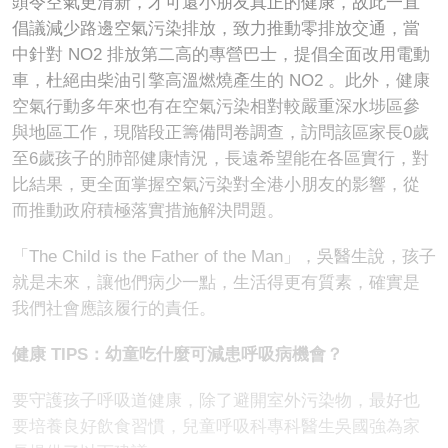
頭令空氣更清新，才可還小朋友真正的健康，故此一直
倡議減少路邊空氣污染排放，致力推動零排放交通，當
中針對 NO2 排放第二高的專營巴士，提倡全面改用電動
車，杜絕由柴油引擎高溫燃燒產生的 NO2 。此外，健康
空氣行動多年來也有在空氣污染相對較嚴重深水埗區參
與地區工作，現階段正籌備問卷調查，訪問該區家長0歲
至6歲孩子的肺部健康情況，長遠希望能在各區實行，對
比結果，更全面掌握空氣污染對全港小朋友的影響，從
而推動政府積極落實措施解決問題。
「The Child is the Father of the Man」，吳醫生說，孩子
就是未來，讓他們病少一點，生活得更有質素，確實是
我們社會應該履行的責任。
健康 TIPS：幼童吃什麼可減患呼吸病機會？
要守護孩子呼吸道健康，除了避開室外污染物，最好也
要培養良好飲食習慣，兒童呼吸科專科醫生吳國強為家