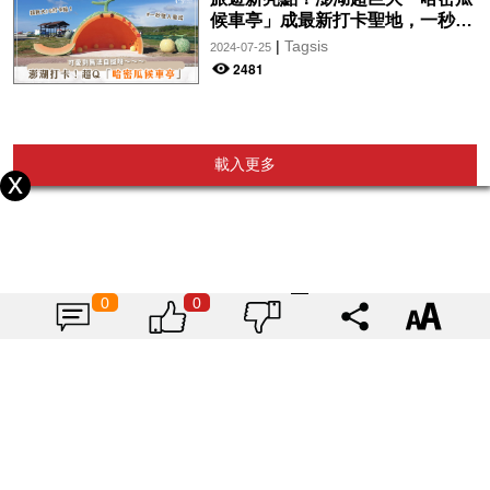
候車亭」成最新打卡聖地，一秒走
入童話故事中♡
|
Tagsis
2024-07-25
2481
載入更多
0
0
|
|
廣告查詢
聯絡我們
招募專欄作家