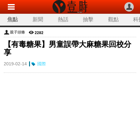
焦點
新聞
熱話
抽擊
觀點
科
2282
親子頭條
【有毒糖果】男童誤帶大麻糖果回校分
享
2019-02-14
國際