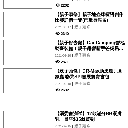
2262
【親子頭條】親子地壺球標語創作
比賽詳情一覽(已延長報名)
|
親子頭條
2021-09-17
2340
【親子好去處】Car Camping營地
勁齊裝備！親子露營新手爸媽易上
手
|
親子頭條
2021-09-16
2871
【親子頭條】DR-Max助患癌兒童
家庭 聯乘SPI書展義賣書包
|
親子頭條
2021-09-16
2632
【消委會測試】12款滿分BB潤膚
乳 最平$35就買到
|
親子頭條
2021-09-15