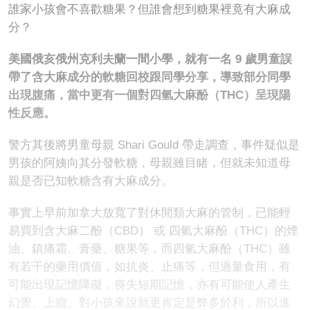
誰家小孩會不喜歡糖果？但誰會想到糖果裡竟有大麻成
分？
美國俄亥俄州克利夫蘭一間小學，就有一名 9 歲男童誤
帶了含大麻成分的軟糖回校跟同學分享，導致部分同學
出現腹痛，當中更有一個對四氫大麻酚（THC）呈現陽
性反應。
警方其後將男童母親 Shari Gould 帶走調查，事件疑似是
男孩的阿姨向其分發軟糖，母親雖目睹，但就未知道母
親是否已知軟糖含有大麻成分。
事實上早前加拿大放寬了對休閒類大麻的管制，已能輕
易買到含大麻二酚（CBD） 或 四氫大麻酚（THC）的煙
油、鎮痛霜、膏藥、糖果等，而四氫大麻酚（THC）雖
有若干的藥用價值，如抗炎、止痛等，但過量食用，有
可能出現記憶障礙，喪失短期記憶，亦有可能使人產生
幻覺、上癮。對小孩來說就更肯定是弊多於利，所以進