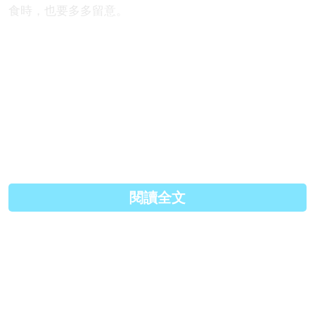
食時，也要多多留意。
Source：pixabay
原文連結:
http://www.parentingheadline.c...
Facebook:
https://www.facebook.com/hk.pa...
閱讀全文