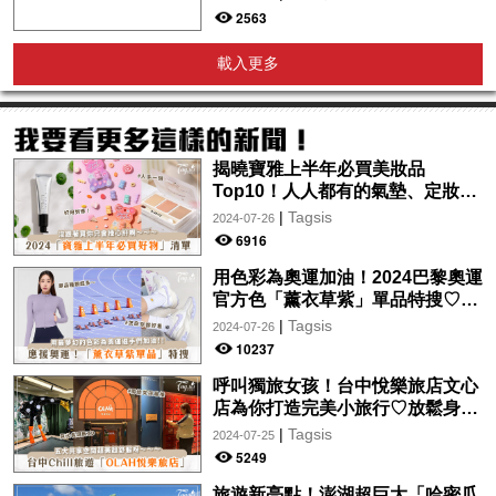
2563
載入更多
揭曉寶雅上半年必買美妝品
Top10！人人都有的氣墊、定妝噴
霧、保養品～幫你找到最值得入手
|
Tagsis
2024-07-26
的好物♡
6916
用色彩為奧運加油！2024巴黎奧運
官方色「薰衣草紫」單品特搜♡讓
你從頭到腳、隨時充滿奧運氛圍～
|
Tagsis
2024-07-26
10237
呼叫獨旅女孩！台中悅樂旅店文心
店為你打造完美小旅行♡放鬆身心
的絕美住宿！交通便利、設計時
|
Tagsis
2024-07-25
尚，拍美照so easy～
5249
旅遊新亮點！澎湖超巨大「哈密瓜