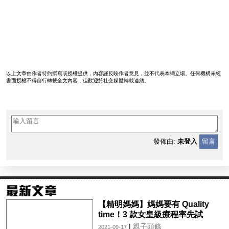
以上文章由作者特約撰寫或授權提供，內容謹反映作者意見，並不代表本網立場。任何機構未經
書面授權不得自行轉載全文內容，但歡迎於社交媒體轉載連結。
發佈由:
未登入
留言
【精明媽媽】媽媽要有 Quality
time！3 款女皇級療程率先試
|
親子頭條
2021-09-17