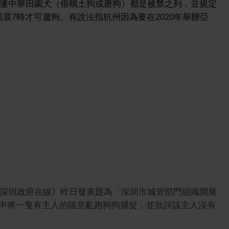
」，連中華田園犬（俗稱土狗或唐狗）都是被禁之列，並規定
晨7時才可遛狗。有說法指杭州因為要在2020年舉辦亞
，《深圳政府在線》昨日發表題為「深圳市城管部門組織開展
中將一隻有主人的隨意亂跑狗狗捕捉，並批評該主人沒有