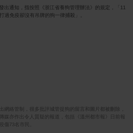
發出通知，指按照《浙江省養狗管理辦法》的規定，「11
經打過免疫卻沒有吊牌的狗一律捕殺」。
出網絡管制，很多批評城管捉狗的留言和圖片都被刪除，
傳媒亦作出令人質疑的報道，包括《溫州都市報》日前報
咬傷73名市民。