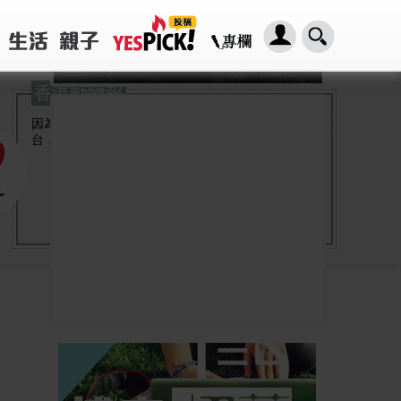
「HER2基因突變肺癌患者：新一代口服標靶藥帶來希望」， 促請政府加快納入藥物名冊，助患者及早受惠
2026-08-07
香港動物報
因為愛，希望建立一個關於動物資訊及新聞的平
台，讓人類學習愛護與尊重動物。