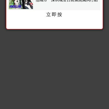
立即按
他城市 深圳城管日前展開滅狗行動
post