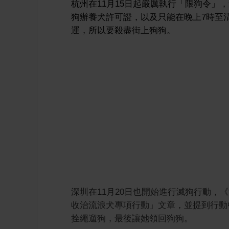
杭州在11月15日起嚴厲執行「限狗令
狗辦養犬許可證，以及只能在晚上7時至清
運，所以要殺盡街上狗狗。
深圳在11月20日也開始進行滅狗行動
收治流浪犬專項行動」文章，並提到行動
拴繩遛狗，最後讓她領回狗狗。