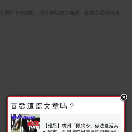
人當時十分激動，城管則指她沒拴繩，最後交還狗狗給
喜歡這篇文章嗎？
【殘忍】杭州「限狗令」做法蔓延其
他城市 深圳城管日前展開滅狗行動