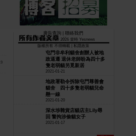
廣告查詢
|
聯絡我們
COPYRIGHT © 2026 壹時 Yesnews
版權所有 不得轉載 |
私隱政策
屯門非牟利貓舍創辦人被地
政逼遷 退休老師盼為四十多
23
隻老弱貓另覓新居
2021-01-21
地政署勒令拆除屯門尊善會
貓舍 四十多隻老弱貓兒命
懸一線
2021-01-20
深水埗雜貨店貓店主Lily尋
回 警拘涉偷貓女子
2021-01-17