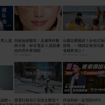
好男人還
拒絕無效醫美！皮膚專科醫
出國花費難抓？全包式海
師大推：矽谷電波 X 讓肌膚
假期，一價搞定食宿玩樂
由內而外更強韌
省錢更省心！
PR（矽谷電波X）
PR（Club Med Taiwan）
外泌體＋
滑雪行程自己安排太繁瑣？
伴侶和妳一起預防HPV，