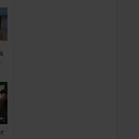
島
，
才