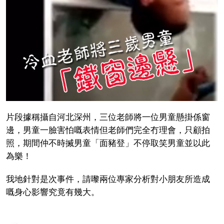
片段據稱攝自河北深州，三位老師將一位男童懸掛係窗
邊，男童一臉害怕嘅表情但老師們完全冇理會，只顧拍
照，期間仲不時搣男童「面豬登」不停取笑男童並以此
為樂！
我地針對是次事件，請嚟兩位專家分析對小朋友所造成
嘅身心影響究竟有幾大。