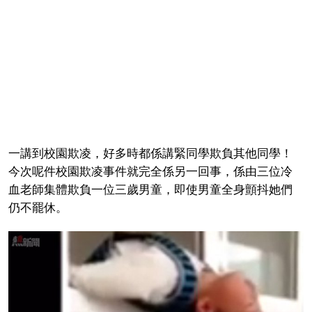
一講到校園欺凌，好多時都係講緊同學欺負其他同學！
今次呢件校園欺凌事件就完全係另一回事，係由三位冷
血老師集體欺負一位三歲男童，即使男童全身顫抖她們
仍不罷休。