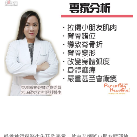
脊骨神經科醫生朱珏欣表示，片中老師將小朋友腰部放