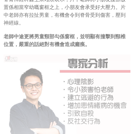
置係相當窄幼嘅窗框之上，小朋友會承受好大壓力。片
中老師亦有拉扯男童，有機會令到脊骨受到傷害，壓到
神經線。
老師中途更將男童頸部勾係窗框，並明顯有撞擊到頸椎
位置，嚴重的話絕對有機會造成癱瘓。