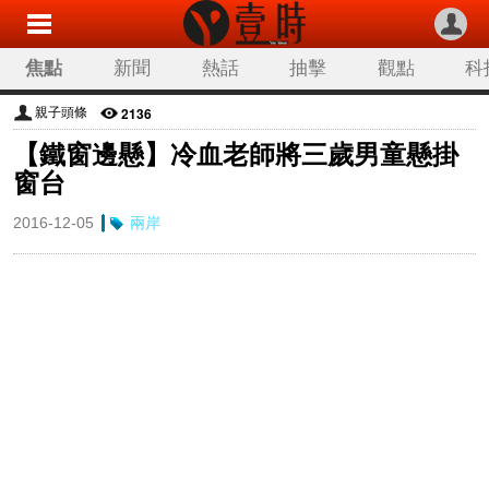
焦點
新聞
熱話
抽擊
觀點
科
2136
親子頭條
【鐵窗邊懸】冷血老師將三歲男童懸掛
窗台
2016-12-05
兩岸