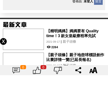
發佈由:
未登入
留言
【精明媽媽】媽媽要有 Quality
time！3 款女皇級療程率先試
|
親子頭條
2021-09-17
2264
【親子頭條】親子地壺球標語創作
比賽詳情一覽(已延長報名)
|
親子頭條
2021-09-17
0
0
2342
【親子好去處】Car Camping營地
勁齊裝備！親子露營新手爸媽易上
手
|
親子頭條
2021-09-16
2871
【親子頭條】DR-Max助患癌兒童
家庭 聯乘SPI書展義賣書包