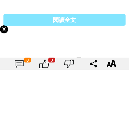
閱讀全文
0
0
CHANEL金屬、黑與白 NT$ 51,000元
由高級樹脂製造而成的圓形造型耳針，復古又經典搭配
性很高。
以上文章由作者特約撰寫或授權提供，內容謹反映作者意見，並不代表本網立場。任何機構未經
書面授權不得自行轉載全文內容，但歡迎於社交媒體轉載連結。