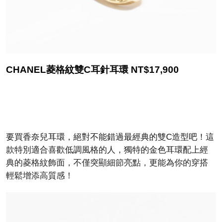
CHANEL菱格紋雙C耳針耳環 NT$17,900
要買香奈兒耳環，絕對不能錯過最經典的雙C造型吧！這
款特別適合喜歡低調風格的人，獨特的金色耳環配上經
典的菱格紋飾面，不僅突顯細節亮點，更能為你的穿搭
輕鬆增添高質感！