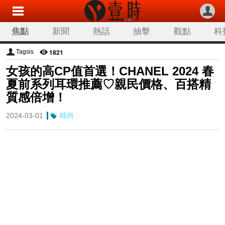
焦點
新聞
熱話
抽擊
觀點
科
1821
Tagsis
女孩的高CP值首選！CHANEL 2024 春
夏前系列耳環推薦♡親民價格、百搭精
質感倍增！
2024-03-01
時尚