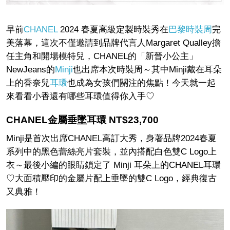
早前
CHANEL
2024 春夏高級定製時裝秀在
巴黎時裝周
完
美落幕，這次不僅邀請到品牌代言人Margaret Qualley擔
任主角和開場模特兒，CHANEL的「新晉小公主」
NewJeans的
Minji
也出席本次時裝周～其中Minji戴在耳朵
上的香奈兒
耳環
也成為女孩們關注的焦點！今天就一起
來看看小香還有哪些耳環值得你入手♡
CHANEL金屬垂墜耳環 NT$23,700
Minji是首次出席CHANEL高訂大秀，身著品牌2024春夏
系列中的黑色蕾絲亮片套裝，並內搭配白色雙C Logo上
衣～最後小編的眼睛鎖定了 Minji 耳朵上的CHANEL耳環
♡大面積壓印的金屬片配上垂墜的雙C Logo，經典復古
又典雅！