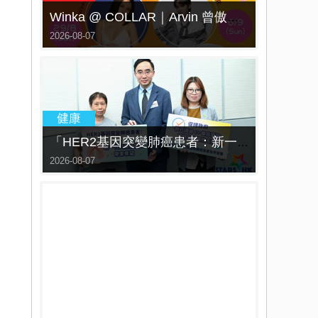
Winka @ COLLAR｜Arvin 曾傲棐｜Dark 黃明德｜表妹 Ｍona 8月29日起登陸L5維港空中花園 | wwwtc mall 首度呈獻「Music Wave By The Harbo
2026-08-07
「HER2基因突變肺癌患者：新一代口服標靶藥帶來希望」， 促請政府加快納入藥物名冊，助患者及早受惠
2026-08-07