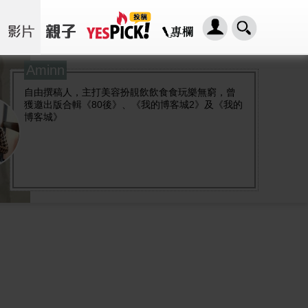
Aminn
自由撰稿人，主打美容扮靚飲飲食食玩樂無窮，曾
獲邀出版合輯《80後》、《我的博客城2》及《我的
博客城》