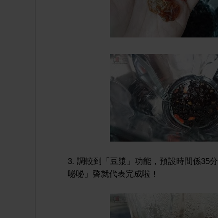
3. 調較到「豆漿」功能，預設時間係3
咇咇」聲就代表完成啦！