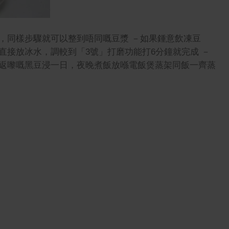
，同樣步驟就可以整到唔同嘅豆漿 －如果鍾意飲凍豆
直接放冰水，調較到「3號」打磨功能打6分鐘就完成 －
返嚟嘅黑豆浸一日，夜晚煮飯放喺電飯煲蒸架同飯一齊蒸