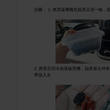
步驟： 1. 將買返嚟嘅包裝黑豆浸一晚
2. 將黑豆同水放落破壁機，如果屋企
齊放入去