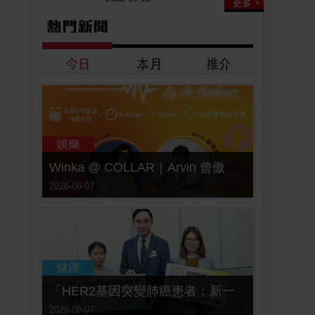
Winka @ COLLAR｜Arvin 曾傲棐｜Dark 黃明德｜表妹 Ｍona 8月29日起登陸L5維港空中花園 | wwwtc mall 首度呈獻「Music Wave By The Harbo
2026-08-07
「HER2基因突變肺癌患者：新一代口服標靶藥帶來希望」， 促請政府加快納入藥物名冊，助患者及早受惠
2026-08-07