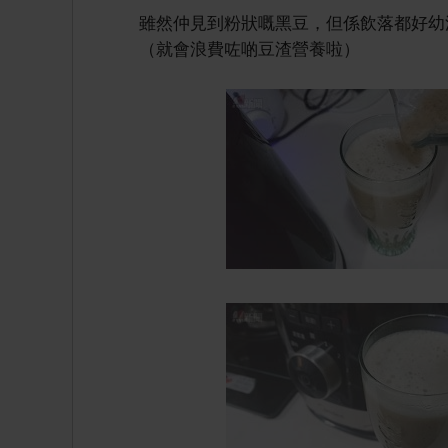
雖然仲見到粉狀嘅黑豆，但係飲落都好幼
（就會浪費咗啲豆渣營養啦）