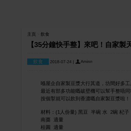
主頁
飲食
>
【35分鐘快手整】來吧！自家製
Aminn
2018-07-24
|
喺屋企自家製豆漿大行其道，坊間好多工
最近有部多功能嘅破壁機可以幫手整唔同
按個掣就可以飲到香濃嘅自家製豆漿啦！
材料：(1人份量) 黑豆 半碗 水 2碗 杞子
南棗 適量
桂圓 適量