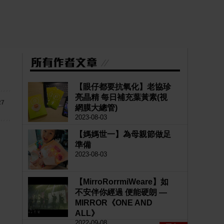
【眼仔都要抗氧化】老協珍
亮晶精 每日補充葉黃素(視
27
網膜大總管)
2023-08-03
【媽媽世一】為母親節做足
準備
2023-08-03
【MirroRorrmiWeare】如
不安伴你經過 便能硬朗 —
MIRROR《ONE AND
ALL》
2022-09-08