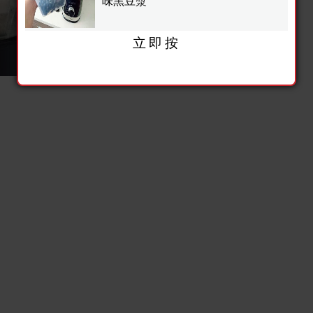
味黑豆漿
立即按