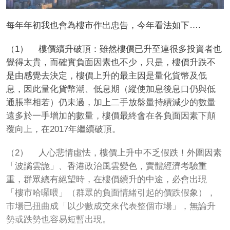
每年年初我也會為樓市作出忠告，今年看法如下
….
（1）
樓價續升破頂：雖然樓價已升至連很多投資者也
覺得太貴，而確實負面因素也不少，只是，樓價升跌不
是由感覺去決定，樓價上升的最主因是量化貨幣及低
息，因此量化貨幣潮、低息期（縱使加息後息口仍
與低
通脹
率相若
）仍未過，加上二手放盤量持續減少的數量
遠多於一手增加的數量，樓價最終會在各負面因素下顛
覆向上，在
2017
年繼續破頂。
（2）
人心悲情虛
怯
，樓價上升中不乏假跌！外圍因素
「波譎雲詭」、香港政治風雲變色，實體經濟考驗重
重，
群眾
總有絕望時，在樓
價
續升的中途，必會出現
「樓市哈囉喂」（群眾的負面情緒引起的價跌假象），
市場已扭曲成「以少數成交來代表整個市場」，無論升
勢或跌勢也容易短暫出現。