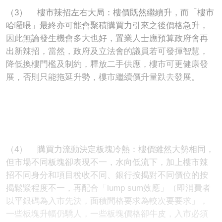
（3）
樓市辣招左右大局：樓價既然繼續升，而「樓市
哈囉喂」最終亦可能會聚積購買力引來之後價格急升，
因此無論發生機會多大也好，置業人士應預算政府會再
出新辣招，當然，政府及立法會的議員若可發揮智慧，
降低換樓門檻及制約，釋放二手供應，樓市可更健康發
展，否則只能拖延升勢，樓市繼續價
升
量跌去發展。
（4）
購買力流動決定板塊冷熱：樓價雖然大勢
相
同，
但市場不同板塊卻表現不一，水向低流下，加上樓市辣
招不同身分和項目稅收不同、銀行按揭對不同價位的按
揭鬆緊程度不一，再配合「
lump sum
效應」（即消費者
以平銀碼為入市先決，面積間格要求為較次要要求」，
一些板塊升幅仍驕人，一些板塊價格卻牛皮，入市必須