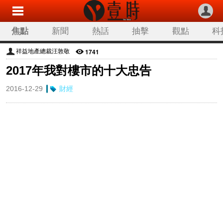
焦點
新聞
熱話
抽擊
觀點
科
1741
祥益地產總裁汪敦敬
2017年我對樓市的十大忠告
2016-12-29
財經