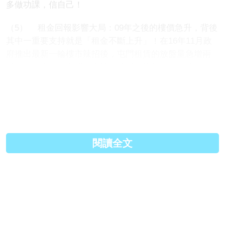
多做功課，信自己！
（5）
租金回報影響大局：
09
年之後的樓價急升，背後
其中一重要支持就是「租金不斷上升」！在
16
年
11
月政
府推出最新一輪樓市辣招後，屯門
租賃的放
盤
量
急增兩
成半，租金價格亦開始下調，這很可能
只是
周期性的鞏
固，但我們應留意之後數據
給
我們的訊息，已確定
樓價
會否少了一個重要支持。
<
待續
>
閱讀全文