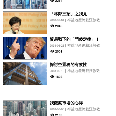
2264
「林鄭三招」之我見
|
祥益地產總裁汪敦敬
2018-07-04
2043
貿易戰下的「鬥傻定律」！
|
祥益地產總裁汪敦敬
2018-06-25
2001
探討空置稅的有效性
|
祥益地產總裁汪敦敬
2018-06-15
1898
我觀察市場的心得
|
祥益地產總裁汪敦敬
2018-06-08
2103