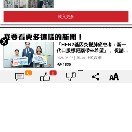
載入更多
「HER2基因突變肺癌患者：新一
代口服標靶藥帶來希望」， 促請政
府加快納入藥物名冊，助患者及早
|
Stars-HK娛網
2026-08-07
受惠
1835
0
0
Winka @ COLLAR｜Arvin 曾傲
棐｜Dark 黃明德｜表妹 Ｍona 8
月29日起登陸L5維港空中花園 |
|
Stars-HK娛網
2026-08-07
wwwtc mall 首度呈獻「Music
1883
Wave By The Harbo
揭曉寶雅上半年必買美妝品
Top10！人人都有的氣墊、定妝噴
霧、保養品～幫你找到最值得入手
|
Tagsis
2024-07-26
的好物♡
6919
用色彩為奧運加油！2024巴黎奧運