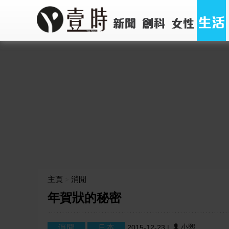
主頁
消閒
>
年賀狀的秘密
小熙
2015-12-23
|