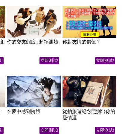
度
你的交友態度...超準測驗
你對友情的價值？
!
立即測試!
立即測試!
在
在夢中感到飢餓
從拍旅遊紀念照測出你的
愛情運
!
立即測試!
立即測試!