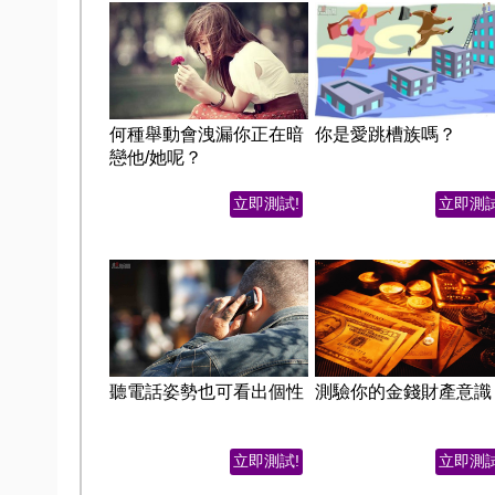
何種舉動會洩漏你正在暗
你是愛跳槽族嗎？
戀他/她呢？
立即測試!
立即測試
聽電話姿勢也可看出個性
測驗你的金錢財產意識
立即測試!
立即測試