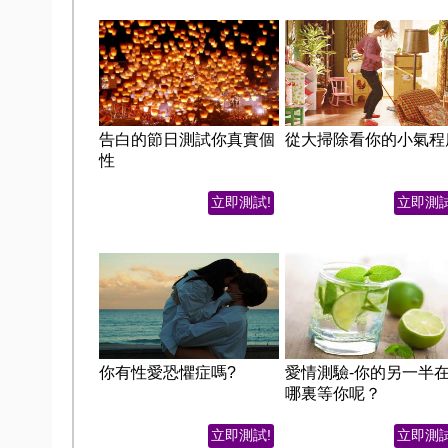
告白的節日測試你真實個
從大掃除看你的小氣程
性
立即測試!
立即測試
你有性愛恐懼症嗎?
愛情測驗-你的另一半
哪裏等你呢？
立即測試!
立即測試