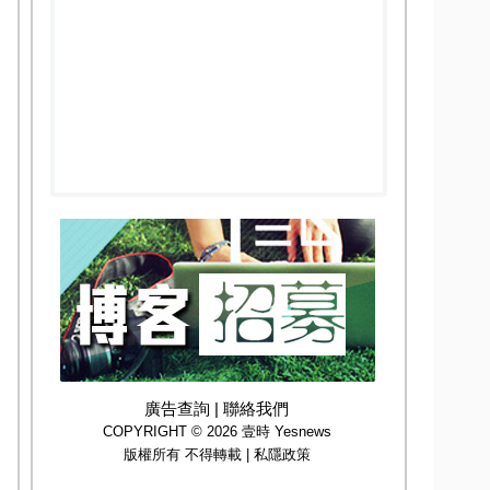
廣告查詢
|
聯絡我們
COPYRIGHT © 2026 壹時 Yesnews
版權所有 不得轉載 |
私隱政策