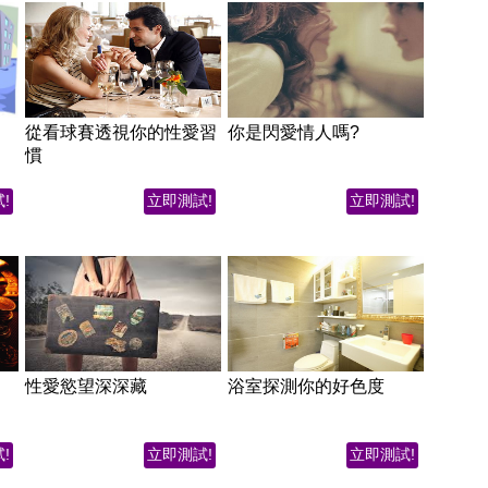
從看球賽透視你的性愛習
你是閃愛情人嗎?
慣
!
立即測試!
立即測試!
性愛慾望深深藏
浴室探測你的好色度
!
立即測試!
立即測試!