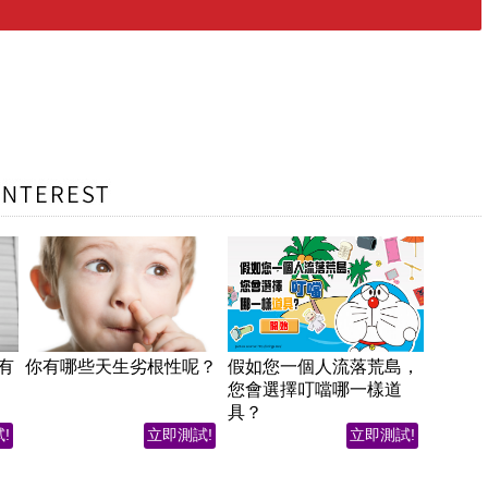
有
你有哪些天生劣根性呢？
假如您一個人流落荒島，
您會選擇叮噹哪一樣道
具？
!
立即測試!
立即測試!