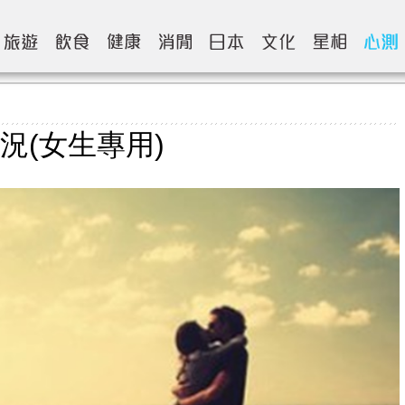
況(女生專用)