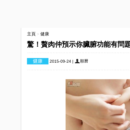
主頁
健康
>
驚！贅肉仲預示你臟腑功能有問
順曆
2015-09-24
|