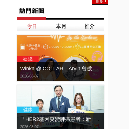
Winka @ COLLAR｜Arvin 曾傲棐｜Dark 黃明德｜表妹 Ｍona 8月29日起登陸L5維港空中花園 | wwwtc mall 首度呈獻「Music Wave By The Harbo
2026-08-07
「HER2基因突變肺癌患者：新一代口服標靶藥帶來希望」， 促請政府加快納入藥物名冊，助患者及早受惠
2026-08-07