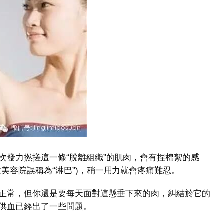
次發力撚搓這一條“脫離組織”的肌肉，會有捏棉絮的感
美容院誤稱為“淋巴”)，稍一用力就會疼痛難忍。
正常，但你還是要每天面對這懸垂下來的肉，糾結於它的
供血已經出了一些問題。