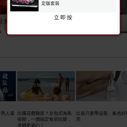
定版套裝
立即按
上會遇到什麼阻礙？
你喜歡奪人所愛嗎？
好男人還
出國花費難抓？全包式海島
出遊只要帶這瓶，氣色好
假期，一價搞定食宿玩樂，
亮
省錢更省心！