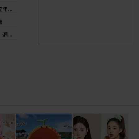
密力量
膚
透光采