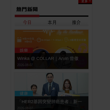
Winka @ COLLAR｜Arvin 曾傲棐｜Dark 黃明德｜表妹 Ｍona 8月29日起登陸L5維港空中花園 | wwwtc mall 首度呈獻「Music Wave By The Harbo
2026-08-07
「HER2基因突變肺癌患者：新一代口服標靶藥帶來希望」， 促請政府加快納入藥物名冊，助患者及早受惠
2026-08-07