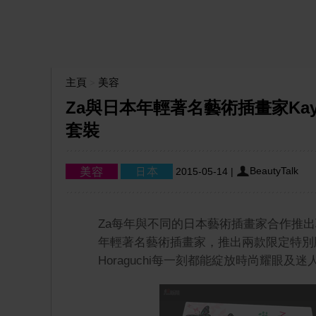
主頁
美容
>
Za與日本年輕著名藝術插畫家Kayo
套裝
BeautyTalk
2015-05-14
|
Za每年與不同的日本藝術插畫家合作推
年輕著名藝術插畫家，推出兩款限定特別
Horaguchi每一刻都能綻放時尚耀眼及