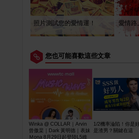
照片測試您的愛情運！
愛情路
您也可能喜歡這些文章
Winka @ COLLAR｜Arvin
1/2機率淪陷！你是
曾傲棐｜Dark 黃明德｜表妹
是渣男？關鍵在這
Ｍona 8月29日起登陸L5維