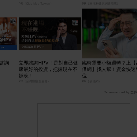
PR（Club Med Taiwan）
PR（三得利健康網路商店）
諮詢
立即諮詢HPV！是對自己健
臨時需要小額週轉？上【
康最好的投資，把握現在不
借網】找人幫！資金快速
嫌晚！
位
PR（台灣癌症基金會）
PR（易借網）
Recommended by
點