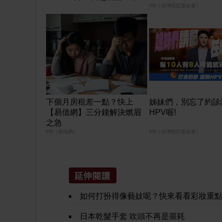
港空中花園 | wwwtc mall 首
PR（台灣癌症基金會）
度呈獻「Music Wave By
The Harbo
下個月房租差一點？快上
姊妹們，別忘了約診
【易借網】三分鐘解決燃眉
HPV喔!
之急
PR（易借網）
PR（台灣癌症基金會）
如何打扮得像藝妓呢？快來看看彩妝重
日本乾髮手套 吹頭不再是噩耗