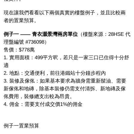
現在讓我們看看以下兩個真實的樓盤例子，並且比較兩
者的置業預算。
例子一 —— 青衣灝景灣兩房單位
（樓盤來源：28HSE 代
理盤編號 #736098）
售價：$778萬
1. 實用面積：499平方呎，若只是一家三口已住得十分舒
適
2. 地點：交通便利，前往港鐵站十分鐘步程內
3. 裝修及傢俬：如果基本要求為牆身需重新髹油、需要
新傢俬和地磚，除基本裝修仍需支付清拆、新地磚及傢
俬費用，裝修總支出較為昂貴。
4. 佣金：需要支付成交價1%的佣金
例子一置業預算