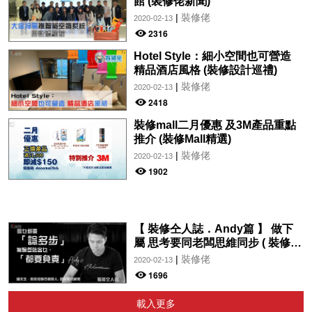
館 (裝修佬新聞)
|
裝修佬
2020-02-13
2316
Hotel Style：細小空間也可營造
精品酒店風格 (裝修設計巡禮)
|
裝修佬
2020-02-13
2418
裝修mall二月優惠 及3M產品重點
推介 (裝修Mall精選)
|
裝修佬
2020-02-13
1902
【 裝修仝人誌．Andy篇 】 做下
屬 思考要同老闆思維同步 ( 裝修仝
人誌)
|
裝修佬
2020-02-13
1696
載入更多