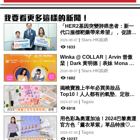
「HER2基因突變肺癌患者：新一
代口服標靶藥帶來希望」， 促請政
府加快納入藥物名冊，助患者及早
|
Stars-HK娛網
2026-08-07
受惠
1833
Winka @ COLLAR｜Arvin 曾傲
棐｜Dark 黃明德｜表妹 Ｍona 8
月29日起登陸L5維港空中花園 |
|
Stars-HK娛網
2026-08-07
wwwtc mall 首度呈獻「Music
1882
Wave By The Harbo
揭曉寶雅上半年必買美妝品
Top10！人人都有的氣墊、定妝噴
霧、保養品～幫你找到最值得入手
|
Tagsis
2024-07-26
的好物♡
6918
用色彩為奧運加油！2024巴黎奧運
官方色「薰衣草紫」單品特搜♡讓
你從頭到腳、隨時充滿奧運氛圍～
|
Tagsis
2024-07-26
10237