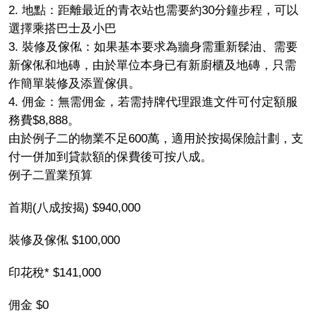
2. 地點：距離最近的青衣站也需要約30分鐘步程，可以
選擇乘搭巴士及小巴
3. 裝修及傢俬：如果基本要求為牆身需重新髹油、需要
新傢俬和地磚，由於單位本身已有新廚櫃及地磚，只需
作簡單裝修及添置傢俱。
4. 佣金：無需佣金，若需持牌代理跟進文件可付定額服
務費$8,888。
由於例子二的物業不足600萬，適用於按揭保險計劃，支
付一併加到貸款額的保費後可按八成。
例子二置業預算
首期(八成按揭) $940,000
裝修及傢俬 $100,000
印花稅* $141,000
佣金 $0