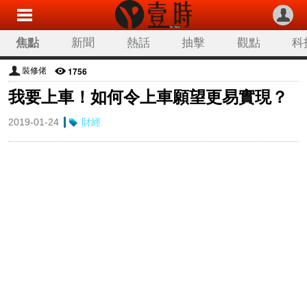
焦點
新聞
熱話
抽擊
觀點
科
1756
裝修佬
我要上車！如何令上車願望更易實現？
2019-01-24
財經