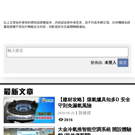
以上文章由作者特約撰寫或授權提供，內容謹反映作者意見，並不代表本網立場。任何機構未經
書面授權不得自行轉載全文內容，但歡迎於社交媒體轉載連結。
發佈由:
未登入
留言
【建材攻略】煤氣爐具知多D 安全
守則免漏氣風險
|
裝修佬
2020-05-21
2616
大金冷氣推智能空調系統 開設體驗