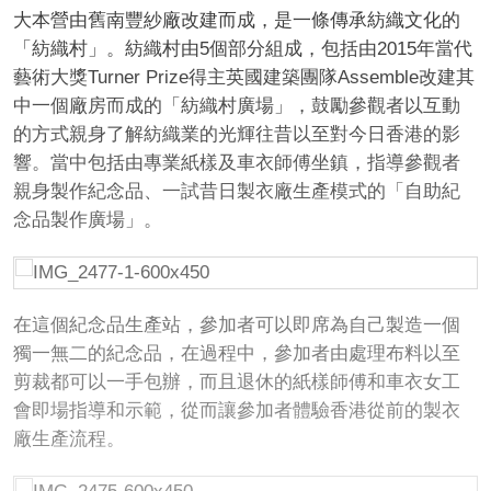
大本營由舊南豐紗廠改建而成，是一條傳承紡織文化的
「紡織村」。紡織村由5個部分組成，包括由2015年當代
藝術大獎Turner Prize得主英國建築團隊Assemble改建其
中一個廠房而成的「紡織村廣場」，鼓勵參觀者以互動
的方式親身了解紡織業的光輝往昔以至對今日香港的影
響。當中包括由專業紙樣及車衣師傅坐鎮，指導參觀者
親身製作紀念品、一試昔日製衣廠生產模式的「自助紀
念品製作廣場」。
在這個紀念品生產站，參加者可以即席為自己製造一個
獨一無二的紀念品，在過程中，參加者由處理布料以至
剪裁都可以一手包辦，而且退休的紙樣師傅和車衣女工
會即場指導和示範，從而讓參加者體驗香港從前的製衣
廠生產流程。