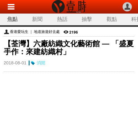
焦點
新聞
熱話
抽擊
觀點
科
2196
香港愛玩生 ｜ 地道旅遊好去處
【荃灣】六廠紡織文化藝術館 — 「盛夏
手作：來建紡織村」
2018-08-01
消閒