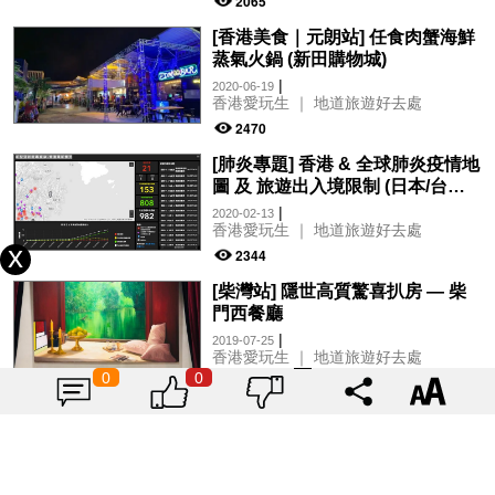
2065
[香港美食｜元朗站] 任食肉蟹海鮮
蒸氣火鍋 (新田購物城)
|
2020-06-19
香港愛玩生 ｜ 地道旅遊好去處
2470
[肺炎專題] 香港 & 全球肺炎疫情地
圖 及 旅遊出入境限制 (日本/台灣/
韓國/泰國）
|
2020-02-13
香港愛玩生 ｜ 地道旅遊好去處
2344
[柴灣站] 隱世高質驚喜扒房 — 柴
門西餐廳
|
2019-07-25
香港愛玩生 ｜ 地道旅遊好去處
0
0
2799
[入場必讀] 2019香港動漫電玩節