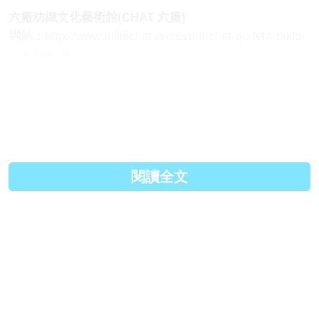
六廠紡織文化藝術館(CHAT 六廠)
網站：
http://www.mill6chat.org/event/chat-go-lets-build-
a-textile-village/
活動登記：
https://www.art-mate.net/doc/50606
地址：
香港荃灣白田壩街45號
原文連結:
https://www.iplayhk.com/%E8%8D...
Facebook:
https://www.facebook.com/iplay...
閱讀全文