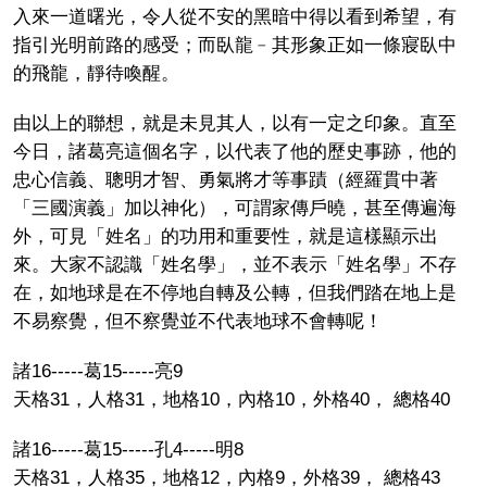
入來一道曙光，令人從不安的黑暗中得以看到希望，有
指引光明前路的感受；而臥龍﹣其形象正如一條寢臥中
的飛龍，靜待喚醒。
由以上的聯想，就是未見其人，以有一定之印象。直至
今日，諸葛亮這個名字，以代表了他的歷史事跡，他的
忠心信義、聰明才智、勇氣將才等事蹟（經羅貫中著
「三國演義」加以神化），可謂家傳戶曉，甚至傳遍海
外，可見「姓名」的功用和重要性，就是這樣顯示出
來。大家不認識「姓名學」，並不表示「姓名學」不存
在，如地球是在不停地自轉及公轉，但我們踏在地上是
不易察覺，但不察覺並不代表地球不會轉呢！
諸16-----葛15-----亮9
天格31，人格31，地格10，內格10，外格40， 總格40
諸16-----葛15-----孔4-----明8
天格31，人格35，地格12，內格9，外格39， 總格43