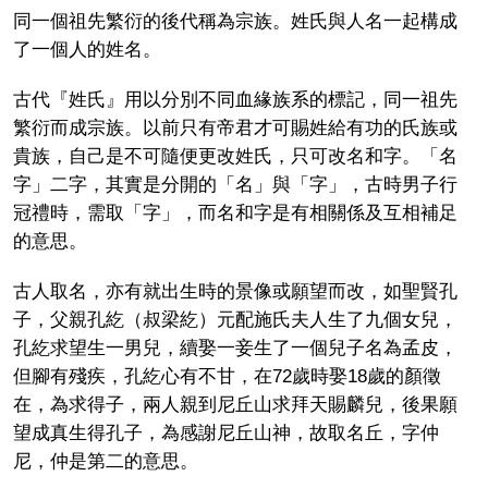
同一個祖先繁衍的後代稱為宗族。姓氏與人名一起構成
了一個人的姓名。
古代『姓氏』用以分別不同血緣族系的標記，同一祖先
繁衍而成宗族。以前只有帝君才可賜姓給有功的氏族或
貴族，自己是不可隨便更改姓氏，只可改名和字。「名
字」二字，其實是分開的「名」與「字」，古時男子行
冠禮時，需取「字」，而名和字是有相關係及互相補足
的意思。
古人取名，亦有就出生時的景像或願望而改，如聖賢孔
子，父親孔紇（叔梁紇）元配施氏夫人生了九個女兒，
孔紇求望生一男兒，續娶一妾生了一個兒子名為孟皮，
但腳有殘疾，孔紇心有不甘，在72歲時娶18歲的顏徵
在，為求得子，兩人親到尼丘山求拜天賜麟兒，後果願
望成真生得孔子，為感謝尼丘山神，故取名丘，字仲
尼，仲是第二的意思。