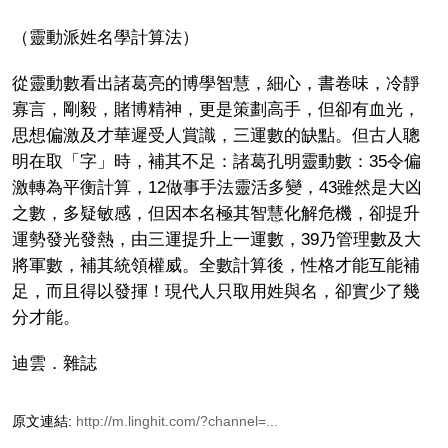
（靈動派姓名學計算法）
從靈動數看出諸葛亮的博學智慧，細心，書卷味，冷靜
寡言，剛毅，賭博精神，更是策劃高手，但卻有血光，
思想偏激及才華遲受人賞識，三運數的缺點。但古人聰
明在取「字」時，補其不足：諸葛孔明靈動數：35令偏
激轉為平衡計算，12做事手法靈活多變，43雖然是大凶
之數，多疑敏感，但因本名極其智慧化解危機，卻提升
運勢發光發熱，由三運提升上一運數，39乃管理數及大
將軍數，補其統領權威。全數計算後，性格才能互能補
足，而且得以發揮！現代人只取用姓與名，卻實少了幾
分才能。
迪雲．雜誌
原文連結:
http://m.linghit.com/?channel=...