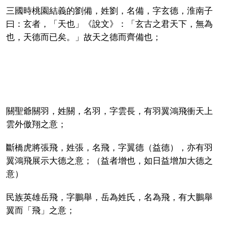
三國時桃園結義的劉備，姓劉，名備，字玄德，淮南子
曰：玄者，「天也」《說文》：「玄古之君天下，無為
也，天德而已矣。」故天之德而齊備也；
關聖爺關羽，姓關，名羽，字雲長，有羽翼鴻飛衝天上
雲外傲翔之意；
斷橋虎將張飛，姓張，名飛，字翼德（益德），亦有羽
翼鴻飛展示大德之意；（益者增也，如日益增加大德之
意）
民族英雄岳飛，字鵬舉，岳為姓氏，名為飛，有大鵬舉
翼而「飛」之意；