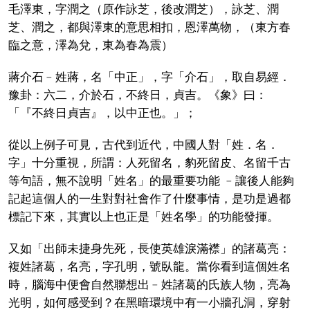
毛澤東，字潤之（原作詠芝，後改潤芝），詠芝、潤
芝、潤之，都與澤東的意思相扣，恩澤萬物，（東方春
臨之意，澤為兌，東為春為震）
蔣介石﹣姓蔣，名「中正」，字「介石」，取自易經．
豫卦：六二，介於石，不終日，貞吉。《象》曰：
「『不終日貞吉』，以中正也。」；
從以上例子可見，古代到近代，中國人對「姓．名．
字」十分重視，所謂：人死留名，豹死留皮、名留千古
等句語，無不說明「姓名」的最重要功能 ﹣讓後人能夠
記起這個人的一生對對社會作了什麼事情，是功是過都
標記下來，其實以上也正是「姓名學」的功能發揮。
又如「出師未捷身先死，長使英雄淚滿襟」的諸葛亮：
複姓諸葛，名亮，字孔明，號臥龍。當你看到這個姓名
時，腦海中便會自然聯想出﹣姓諸葛的氏族人物，亮為
光明，如何感受到？在黑暗環境中有一小牆孔洞，穿射