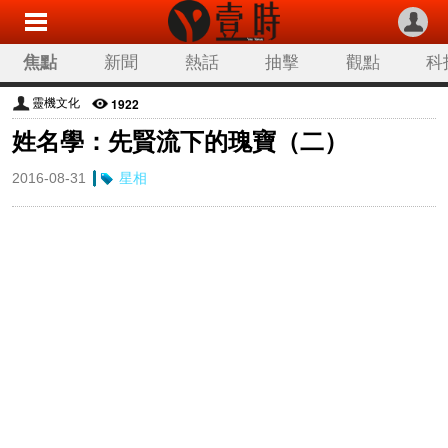
焦點
新聞
熱話
抽擊
觀點
科
1922
靈機文化
姓名學：先賢流下的瑰寶（二）
2016-08-31
星相