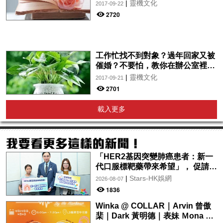
|
靈機文化
2017-09-22
2720
工作忙找不到對象？過年回家又被
催婚？不要怕，教你在辦公室裡招
桃花！
|
靈機文化
2017-09-21
2701
載入更多
「HER2基因突變肺癌患者：新一
代口服標靶藥帶來希望」， 促請政
府加快納入藥物名冊，助患者及早
|
Stars-HK娛網
2026-08-07
受惠
1836
Winka @ COLLAR｜Arvin 曾傲
棐｜Dark 黃明德｜表妹 Ｍona 8