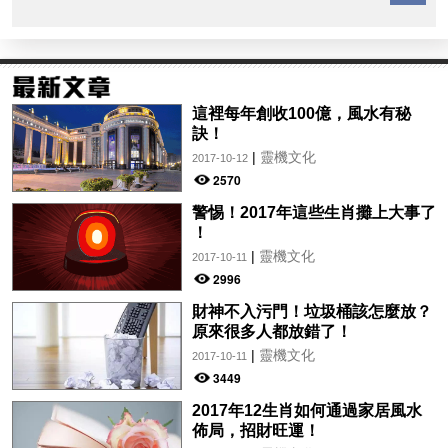
這裡每年創收100億，風水有秘
訣！
|
靈機文化
2017-10-12
2570
警惕！2017年這些生肖攤上大事了
！
|
靈機文化
2017-10-11
2996
財神不入污門！垃圾桶該怎麼放？
原來很多人都放錯了！
|
靈機文化
2017-10-11
3449
2017年12生肖如何通過家居風水
佈局，招財旺運！