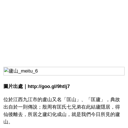
圖片出處｜http://goo.gl/9htIj7
位於江西九江市的盧山又名「匡山」、「匡廬」，典故
出自於一則傳說；殷周有匡氏七兄弟在此結廬隱居，得
仙後離去，所居之廬幻化成山，就是我們今日所見的廬
山。