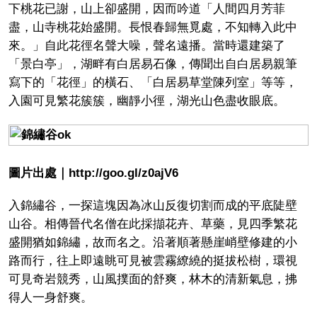
下桃花已謝，山上卻盛開，因而吟道「人間四月芳菲
盡，山寺桃花始盛開。長恨春歸無覓處，不知轉入此中
來。」自此花徑名聲大噪，聲名遠播。當時還建築了
「景白亭」，湖畔有白居易石像，傳聞出自白居易親筆
寫下的「花徑」的橫石、「白居易草堂陳列室」等等，
入園可見繁花簇簇，幽靜小徑，湖光山色盡收眼底。
圖片出處｜http://goo.gl/z0ajV6
入錦繡谷，一探這塊因為冰山反復切割而成的平底陡壁
山谷。相傳晉代名僧在此採擷花卉、草藥，見四季繁花
盛開猶如錦繡，故而名之。沿著順著懸崖峭壁修建的小
路而行，往上即遠眺可見被雲霧繚繞的挺拔松樹，環視
可見奇岩競秀，山風撲面的舒爽，林木的清新氣息，拂
得人一身舒爽。