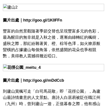
圖片出處｜http://goo.gl/1K0FFn
豐富的自然景觀隨著季節交替也呈現豐富多元的色彩，
最為醒目的無非就是入秋之後，逐漸由綠轉紅的楓樹，
盛秋之際，那紅紛雜著黃、橙、棕等色澤，如火燎原般
蠻橫的占據廬山每個角落，依然盛開的花朵也爭相競
艷，美得教人震撼得幾近啞口。
圖片出處｜http://goo.gl/mDdCcb
到廬山賞楓可走「白司馬花敬」即「花徑公園」，為廬
山最詩情畫意的人文景點。唐詩人白居易被貶任職江州
（九州）時，曾到廬山一遊，正值暮春之際，他有感山