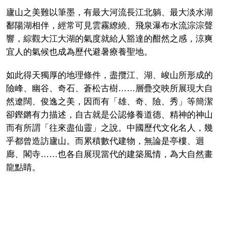
廬山之美難以筆墨，有最大河流長江北躺、最大淡水湖
鄱陽湖相伴，經常可見雲霧繚繞、飛泉瀑布水流淙淙聲
響，綜觀大江大湖的氣度就給人豁達的酣然之感，涼爽
宜人的氣候也成為歷代避暑療養聖地。
如此得天獨厚的地理條件，盡攬江、湖、峻山所形成的
險峰、幽谷、奇石、蒼松古樹……層疊交映所展現大自
然遼闊、俊逸之美，因而有「雄、奇、險、秀」等簡潔
卻鏗鏘有力描述，自古就是公認修養道德、精神的神山
而有所謂「往來盡仙靈」之說。中國歷代文化名人，幾
乎都曾造訪廬山。而累積數代建物，無論是亭樓、迴
廊、閣寺……也各自展現當代的建築風情，為大自然畫
龍點睛。