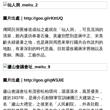
圖片出處｜http://goo.gl/rKttUQ
傳聞呂洞賓修道成仙之處就在「仙人洞」，可見流淌的
清泉，殿內還供奉著石像。美廬別墅則是蔣中正、宋美
齡夫婦避暑之地，也是蔣與周恩來舉行國共合作談判的
地點，有著深刻的時代意義。目前還收藏蔣宋舊物以及
青銅、陶器、工藝作品。
圖片出處｜http://goo.gl/qW3JiE
廬山會議會址有茂密松柏環伺，潺潺溪水，風景優美，
建於1937年，是蔣介石創辦軍官訓練團三大建築之一，
名「廬山大禮堂」之後更名「人民劇院」，外表壯觀，