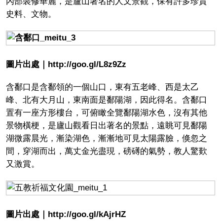
內部裝修華麗，是廬山著名的人文景觀，保有許多珍貴
史料、文物。
圖片出處｜http://goo.gl/L8z9Zz
含鄱口是含鄱領的一個山口，東有五老峰、西是太乙
峰、北有大月山，東南面是鄱陽湖，因此得名。含鄱口
置有一座方形樓台，可俯瞰全覽鄱陽湖水色，沒有其他
景物橫梗，是廬山觀看日出著名的景點，遠眺可見鄱陽
湖微露晨光，漸染湖色，漸漸地可見太陽露臉，倏忽之
間，穿湖而出，萬丈金光盡現，磅礡的氣勢，教人驚歎
又激賞。
圖片出處｜
http://goo.gl/kAjrHZ