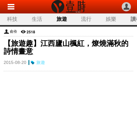
科技
生活
旅遊
流行
娛樂
讀
2518
俞伶
【旅遊趣】江西廬山楓紅，燎燒滿秋的
詩情畫意
2015-08-20
旅遊