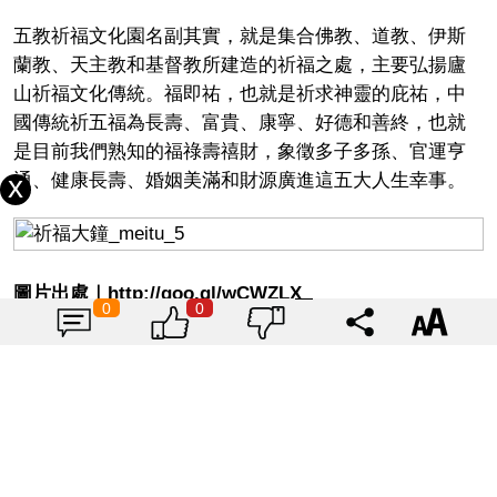
五教祈福文化園名副其實，就是集合佛教、道教、伊斯
蘭教、天主教和基督教所建造的祈福之處，主要弘揚廬
山祈福文化傳統。福即祐，也就是祈求神靈的庇祐，中
國傳統祈五福為長壽、富貴、康寧、好德和善終，也就
是目前我們熟知的福祿壽禧財，象徵多子多孫、官運亨
通、健康長壽、婚姻美滿和財源廣進這五大人生幸事。
圖片出處｜http://goo.gl/wCWZLX
0
0
園內有座銅鑄祈福大鐘，鐘身繪有五教圖案標誌，造型
有獨特含意，代表一年的時間和中國遼闊的土地面積。
每年新年首日，五個教派都舉辦撞鐘祈福活動，祈福世
界和平、國運昌隆、社會和諧與人民幸福。
每年十月下旬至十一月下旬期間，是廬山賞楓最美的時