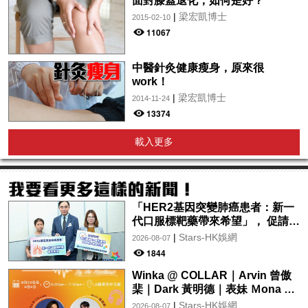
面對膝蓋退化，如何是好？
|
梁宏凱博士
2015-02-10
11067
中醫針灸健康瘦身，原來很
work！
|
梁宏凱博士
2014-11-24
13374
載入更多
「HER2基因突變肺癌患者：新一
代口服標靶藥帶來希望」， 促請政
府加快納入藥物名冊，助患者及早
|
Stars-HK娛網
2026-08-07
受惠
1844
Winka @ COLLAR｜Arvin 曾傲
棐｜Dark 黃明德｜表妹 Ｍona 8
月29日起登陸L5維港空中花園 |
|
Stars-HK娛網
2026-08-07