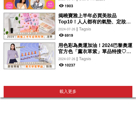
wwwtc mall 首度呈獻「Music
1903
Wave By The Harbo
揭曉寶雅上半年必買美妝品
Top10！人人都有的氣墊、定妝噴
霧、保養品～幫你找到最值得入手
|
Tagsis
2024-07-26
的好物♡
6919
用色彩為奧運加油！2024巴黎奧運
官方色「薰衣草紫」單品特搜♡讓
你從頭到腳、隨時充滿奧運氛圍～
|
Tagsis
2024-07-26
10237
載入更多