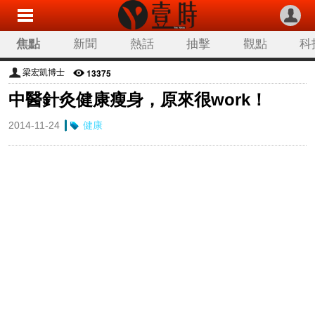
焦點
新聞
熱話
抽擊
觀點
科
13375
梁宏凱博士
中醫針灸健康瘦身，原來很work！
2014-11-24
健康