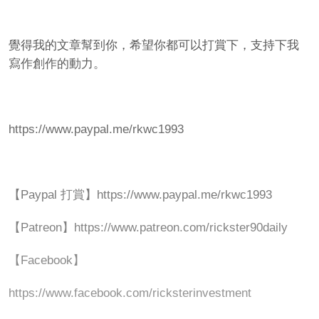
覺得我的文章幫到你，希望你都可以打賞下，支持下我
寫作創作的動力。
https://www.paypal.me/rkwc1993
【Paypal 打賞】https://www.paypal.me/rkwc1993
【Patreon】https://www.patreon.com/rickster90daily
【Facebook】
https://www.facebook.com/ricksterinvestment