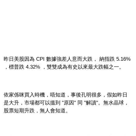
昨日美股因為 CPI 數據強差人意而大跌， 納指跌 5.16%
，標普跌 4.32% ，雙雙成為有史以來最大跌幅之一。
依家係咪買入時機，唔知道，事後孔明很多，假如昨日
是大升，市場都可以搵到 "原因" 同 "解讀"。無水晶球，
股票短期升跌，無人會知道。