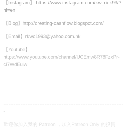
【Instagram】 https://www.instagram.com/kw_rick93/?
hl=en
【Blog】http://creating-cashflow.blogspot.com/​
【Email】rkwc1993@yahoo.com.hk
【Youtube】
https://www.youtube.com/channel/UCEmw8R78FzxPr-
ci7WdEuiw
----------------------------------------------------------------------
-
歡迎你加入我的 Patreon ，加入Patreon Only 的投資