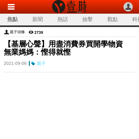
焦點
新聞
熱話
抽擊
觀點
科
2739
親子頭條
【基層心聲】用盡消費券買開學物資
無業媽媽：慳得就慳
2021-09-06
親子