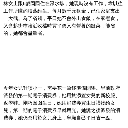
林女士跟6歲囡囡住在深水埗，她現時沒有工作，靠以往
工作所賺的積蓄維生。每月數千元租金，已佔家庭支出
一大截。為了省錢，平日她不會外出食飯，在家煮食，
又會趁街巿臨近收檔時買平價又有營養的餸菜，能省
的，她都會盡量省。
今年女兒升讀小一，需要花一筆錢準備開學。早前政府
派發的第一期電子消費券，她用於添置女兒的新校服、
返學鞋。剛巧囡囡生日，她用消費券買生日禮物給女
兒，第一期的電子消費券早就用光。她說之後派發的消
費券，她仍會用於女兒身上，寧願自己平日省一點。