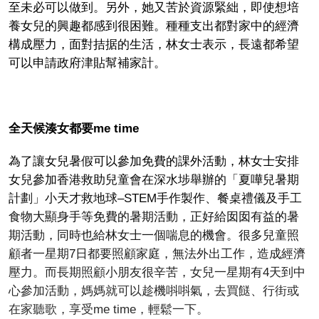
至未必可以做到。另外，她又苦於資源緊絀，即使想培
養女兒的興趣都感到很困難。種種支出都對家中的經濟
構成壓力，面對拮据的生活，林女士表示，長遠都希望
可以申請政府津貼幫補家計。
全天候湊女都要me time
為了讓女兒暑假可以參加免費的課外活動，林女士安排
女兒參加香港救助兒童會在深水埗舉辦的「夏嘩兒暑期
計劃」小天才救地球–STEM手作製作、餐桌禮儀及手工
食物大顯身手等免費的暑期活動，正好給囡囡有益的暑
期活動，同時也給林女士一個喘息的機會。很多兒童照
顧者一星期7日都要照顧家庭，無法外出工作，造成經濟
壓力。而長期照顧小朋友很辛苦，女兒一星期有4天到中
心參加活動，媽媽就可以趁機唞唞氣，去買餸、行街或
在家聽歌，享受me time，輕鬆一下。