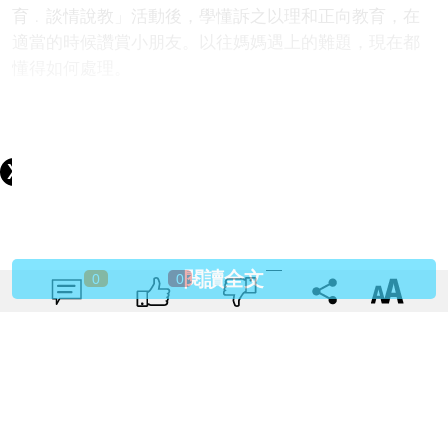
育﹒談情說教」活動後，學懂訴之以理和正向教育，在
適當的時候讚賞小朋友。以往媽媽遇上的難題，現在都
懂得如何處理。
香港救助兒童會總幹事司徒恩女士表示，現時社會對貧
困的兒童及其家庭的支援不足，他們面對很多挑戰，需
要社會更多的關注。「我們相信每名兒童都應該擁有未
來，致力支援最被邊緣化的兒童。」
閱讀全文
0
0
．香港救助兒童會在深水埗舉辦的POP-UP「夏嘩兒暑期
計劃」為區內有需要的小朋友及其家庭服務。
原文連結:
http://www.parentingheadline.c...