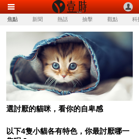
焦點
新聞
熱話
抽擊
觀點
科
選討厭的貓咪，看你的自卑感
以下4隻小貓各有特色，你最討厭哪一