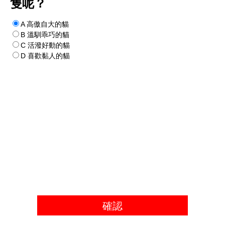
隻呢？
A 高傲自大的貓
B 溫馴乖巧的貓
C 活潑好動的貓
D 喜歡黏人的貓