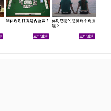
測你近期打牌是否會贏？
你對感情的態度夠不夠瀟
灑？
!
立即測試!
立即測試!