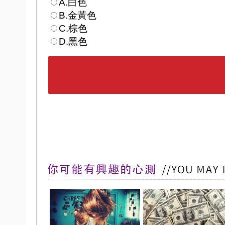
A.白色
B.金黃色
C.棕色
D.黑色