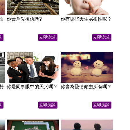
友
你會為愛復仇嗎?
你有哪些天生劣根性呢？
!
立即測試!
立即測試!
齡
你是同事眼中的天兵嗎？
你會為愛情傾盡所有嗎？
!
立即測試!
立即測試!