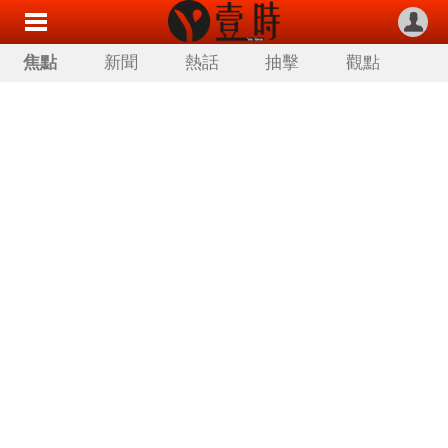
焦點
新聞
熱話
抽擊
觀點
科技
生活
旅遊
流行
娛樂
讀者來稿
專欄分類