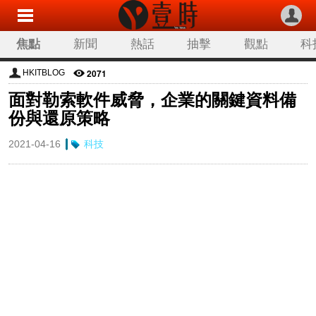
焦點
新聞
熱話
抽擊
觀點
科
2071
HKITBLOG
面對勒索軟件威脅，企業的關鍵資料備
份與還原策略
2021-04-16
科技