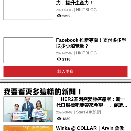
力、提升生產力！
|
HKITBLOG
2021-03-05
2392
Facebook 推新專頁！支付多多爭
取少少瀏覽量？
|
HKITBLOG
2021-02-07
2118
載入更多
「HER2基因突變肺癌患者：新一
代口服標靶藥帶來希望」， 促請政
府加快納入藥物名冊，助患者及早
|
Stars-HK娛網
2026-08-07
受惠
1839
Winka @ COLLAR｜Arvin 曾傲