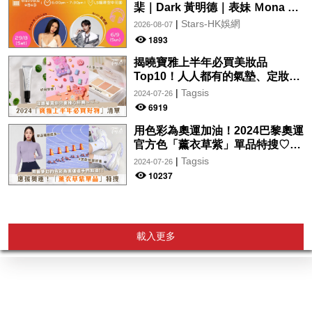
棐｜Dark 黃明德｜表妹 Ｍona 8
月29日起登陸L5維港空中花園 |
|
Stars-HK娛網
2026-08-07
wwwtc mall 首度呈獻「Music
1893
Wave By The Harbo
揭曉寶雅上半年必買美妝品
Top10！人人都有的氣墊、定妝噴
霧、保養品～幫你找到最值得入手
|
Tagsis
2024-07-26
的好物♡
6919
用色彩為奧運加油！2024巴黎奧運
官方色「薰衣草紫」單品特搜♡讓
你從頭到腳、隨時充滿奧運氛圍～
|
Tagsis
2024-07-26
10237
載入更多