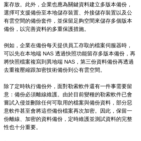
案存放。此外，企業也應為關鍵資料建立多版本備份，
選擇可支援備份至本地儲存裝置、外接儲存裝置以及公
有雲空間的備份套件，並保留足夠空間來儲存多個版本
備份，以完善資料的多重保護措施。
例如，企業在備份每天提供員工存取的檔案伺服器時，
可以先在本地端 NAS 透過快照功能留存多版本備份，再
將快照檔案複寫到異地端 NAS，第三份資料備份再透過
去重複壓縮跟加密技術備份到公有雲空間。
除了定時執行備份外，面對勒索軟件還有一件事需要留
意：備份必須離線維護。由於目前變種的勒索軟件已會
嘗試入侵並刪除任何可取用的檔案與備份資料，部分惡
意軟件甚至會將這些備份檔案再次加密。因此，保留一
份離線、加密的資料備份，定時維護並測試資料的完整
性也十分重要。