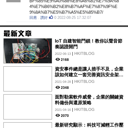
BF%85%E9%A0%88%E8%A6%81%E7%9A%8
4%E7%B6%B2%E8%B7%AF%E7%87%9F%E
9%8A%B7%E5%B7%A5%E5%85%B7/
回應
.
讚好
0
2022-08-25 17:32:07
IoT 自建智能門鎖！教你以聲音節
奏認證開門
|
HKITBLOG
2022-06-13
2168
資安事件總是讓人措手不及，企業
該如何建立一套完善資訊安全架
構？
|
HKITBLOG
2021-04-28
2348
面對勒索軟件威脅，企業的關鍵資
料備份與還原策略
|
HKITBLOG
2021-04-16
2070
最新研究顯示：科技可減輕工作壓