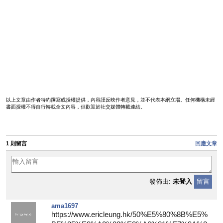
以上文章由作者特約撰寫或授權提供，內容謹反映作者意見，並不代表本網立場。任何機構未經
書面授權不得自行轉載全文內容，但歡迎於社交媒體轉載連結。
1 則留言
回應文章
發佈由:
未登入
留言
ama1697
https://www.ericleung.hk/50%E5%80%8B%E5%