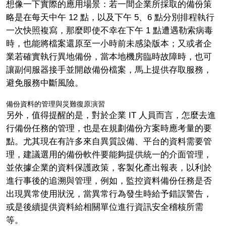
想像一下實際的應用場景：若一間企業所採取的備份策
略是在每天中午 12 點，以及下午 5、6 點分別排程執行
一次快照複寫，那麼即使不幸在下午 1 點遭遇勒索病毒
時，也能將檔案還原至一小時前未感染版本；又或者企
業若確實執行異地備份，當本地機房臨時故障時，也可
讓副伺服器接手並開啟備份檔案，馬上提供存取服務，
避免服務中斷風險。
備份資料的管理與災難復原演習
另外，值得提醒的是，對於企業 IT 人員而言，怎麼去進
行備份任務的管理，也是在規劃備份方案時應考量的要
點。尤其現在有許多來自異質設備、平台的資料需要管
理，建議選用的備份軟件要能夠提供統一的介面管理，
並依據企業的資料保護政策，客製化產出報表，以利於
進行事後的追溯與管理，例如，監控資料備份任務是否
出現異常使用狀況，當異常行為發生時給予錯誤警告，
或是後續提供資料給相關單位進行資訊安全稽核所需
等。