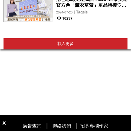
官方色「薰衣草紫」單品特搜♡讓
你從頭到腳、隨時充滿奧運氛圍～
|
Tagsis
2024-07-26
10237
載入更多
|
|
廣告查詢
聯絡我們
招募專欄作家