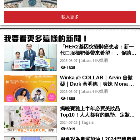
載入更多
「HER2基因突變肺癌患者：新一
代口服標靶藥帶來希望」， 促請政
府加快納入藥物名冊，助患者及早
|
Stars-HK娛網
2026-08-07
受惠
1835
Winka @ COLLAR｜Arvin 曾傲
棐｜Dark 黃明德｜表妹 Ｍona 8
月29日起登陸L5維港空中花園 |
|
Stars-HK娛網
2026-08-07
wwwtc mall 首度呈獻「Music
1888
Wave By The Harbo
揭曉寶雅上半年必買美妝品
Top10！人人都有的氣墊、定妝噴
霧、保養品～幫你找到最值得入手
|
Tagsis
2024-07-26
的好物♡
6919
用色彩為奧運加油！2024巴黎奧運