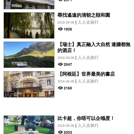
尋找遙遠的清朝之頤和園
|
人人去旅行
2016-09-08
1926
【瑞士】真正融入大自然 連牆都無
的酒店！
|
人人去旅行
2016-09-08
2047
【阿根廷】世界最美的書店
|
人人去旅行
2016-09-08
2160
比卡超，你唔可以企喺度！
|
人人去旅行
2016-09-08
2053