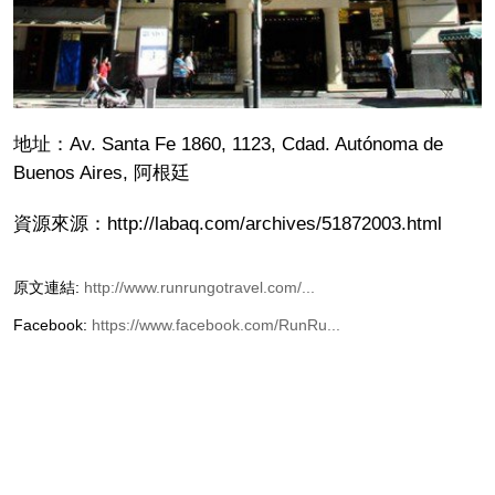
地址：Av. Santa Fe 1860, 1123, Cdad. Autónoma de
Buenos Aires, 阿根廷
資源來源：http://labaq.com/archives/51872003.html
原文連結:
http://www.runrungotravel.com/...
Facebook:
https://www.facebook.com/RunRu...