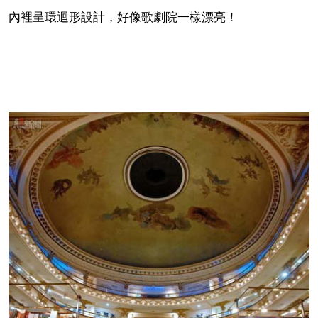
內裡呈環迴形設計，好像歌劇院一樣漂亮！