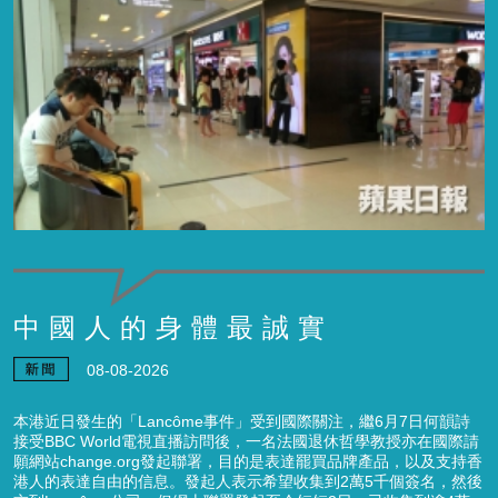
中國人的身體最誠實
08-08-2026
本港近日發生的「Lancôme事件」受到國際關注，繼6月7日何韻詩
接受BBC World電視直播訪問後，一名法國退休哲學教授亦在國際請
願網站change.org發起聯署，目的是表達罷買品牌產品，以及支持香
港人的表達自由的信息。發起人表示希望收集到2萬5千個簽名，然後