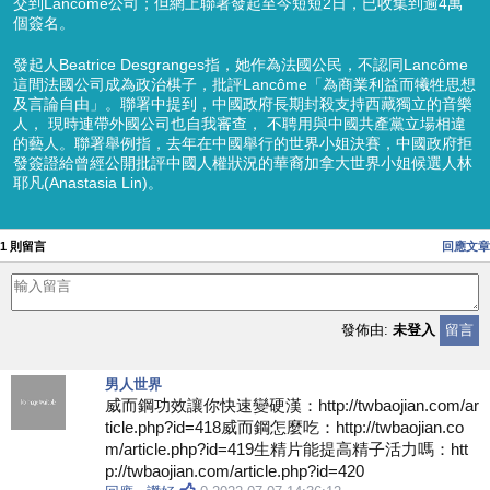
交到Lancôme公司；但網上聯署發起至今短短2日，已收集到逾4萬
個簽名。
發起人Beatrice Desgranges指，她作為法國公民，不認同Lancôme
這間法國公司成為政治棋子，批評Lancôme「為商業利益而犧牲思想
及言論自由」。
聯署中提到
，
中國政府長期封殺支持西藏獨立的音樂
人， 現
時
連帶外國公司也自我審查， 不聘用與中國共產黨立場相違
的藝人。
聯署舉例指
，
去年在中國舉行
的
世界小姐決賽
，
中國政府拒
發簽證給曾經公開批評中國人權狀況的華裔加拿大世界小姐候選人林
耶凡(Anastasia
Lin
)
。
1 則留言
回應文章
發佈由:
未登入
留言
男人世界
威而鋼功效讓你快速變硬漢：http://twbaojian.com/ar
ticle.php?id=418威而鋼怎麼吃：http://twbaojian.co
m/article.php?id=419生精片能提高精子活力嗎：htt
p://twbaojian.com/article.php?id=420