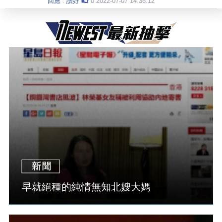
回應
.
讚好
0
2022-07-07 14:36:12
早就絕種的純情無知北嫂大媽