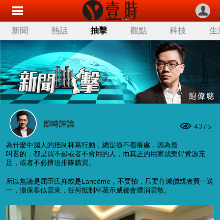
新聞
熱話
抽擊
觀點
科技
生
4375
為什麼中國人的抵制杯葛行動，總是搔不着癢處，因為最
叫囂的，都是買不起或者不會用的人，而真正的用家就樂得貨源充
足，或者不必擠迫排隊購買。
所以無論是屈臣氏抑或是Lancôme，不要怕，只要肯減價或者買一送
一，擔保客似雲來，任何抵制杯葛示威都會煙消雲散。