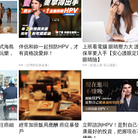
式海島
伴侶和妳一起預防HPV，才
上班看電腦 眼睛壓力大 
玩樂，
有資格說愛妳！
保單要入手【安心護眼定
眼睛險】
PR（台灣癌症基金會）
PR（安達人壽 安心護眼）
注癌細
經常加班飯局應酬 癌症暴發
立即諮詢HPV！是對自己
戶
康最好的投資，把握現在
嫌晚！