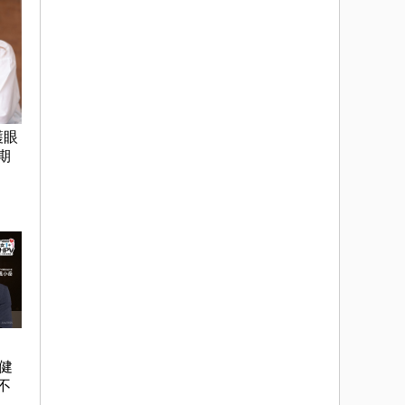
護眼
期
健
不