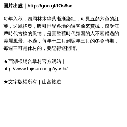
圖片出處｜http://goo.gl/fOs8sc
每年入秋，四周林木綠葉漸漸染紅，可見五顏六色的紅
葉，迎風搖曳，吸引世界各地的遊客前來賞楓，感受江
戶時代古樸的風情，是喜歡舊時代氛圍的人不容錯過的
美麗風景。不過，每年十二月到翌年三月的冬令時期，
每週三可是休村的，要記得避開唷。
★西湖根場合掌村官方網站｜
http://www.fujisan.ne.jp/iyashi/
★文字版權所有｜山富旅遊