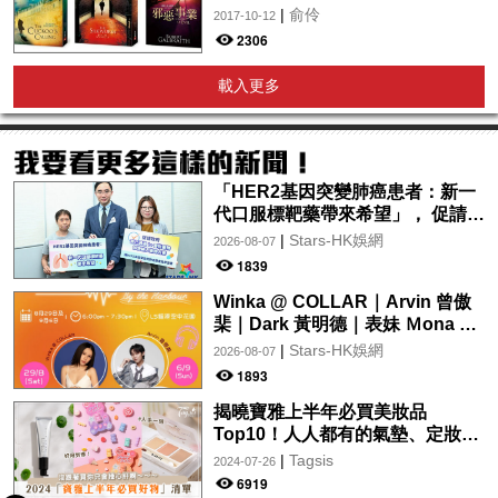
|
俞伶
2017-10-12
2306
載入更多
「HER2基因突變肺癌患者：新一
代口服標靶藥帶來希望」， 促請政
府加快納入藥物名冊，助患者及早
|
Stars-HK娛網
2026-08-07
受惠
1839
Winka @ COLLAR｜Arvin 曾傲
棐｜Dark 黃明德｜表妹 Ｍona 8
月29日起登陸L5維港空中花園 |
|
Stars-HK娛網
2026-08-07
wwwtc mall 首度呈獻「Music
1893
Wave By The Harbo
揭曉寶雅上半年必買美妝品
Top10！人人都有的氣墊、定妝噴
霧、保養品～幫你找到最值得入手
|
Tagsis
2024-07-26
的好物♡
6919