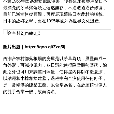
不過1966年因為遭受颱風侵害，使得這座被譽為全日本
最漂亮的茅草聚落幾近蕩然無存，不過透過逐步修復，
目前已漸漸恢復舊觀，再度展現舊時日本農村的樣貌、
日本的故鄉之譽，更在1995年被列為世界文化遺產。
圖片出處｜https://goo.gl/Zzq5Ij
西湖合掌村部落根場的房屋是以茅草為頂，層疊而成三
角外形，可減少風力，冬日還能使得降雪順勢墜落，除
此之外也可用來調整日照量，使得屋內得以冬暖夏涼，
以結繩和木榫相接建蓋，過程中完全沒使用任何釘子，
是非常精湛的建築工藝。以合掌為名，在於屋頂也像人
的雙手合掌一般，故而得名。