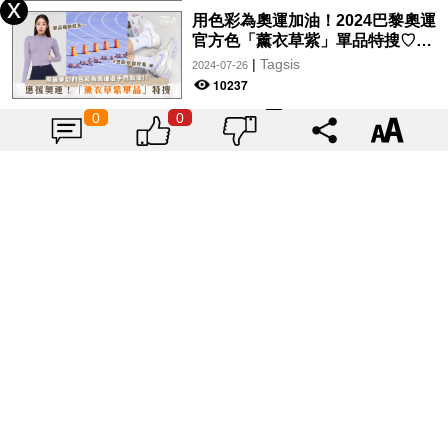
用色彩為奧運加油！2024巴黎奧運
官方色「薰衣草紫」單品特搜♡讓
你從頭到腳、隨時充滿奧運氛圍～
|
Tagsis
2024-07-26
10237
0
0
載入更多