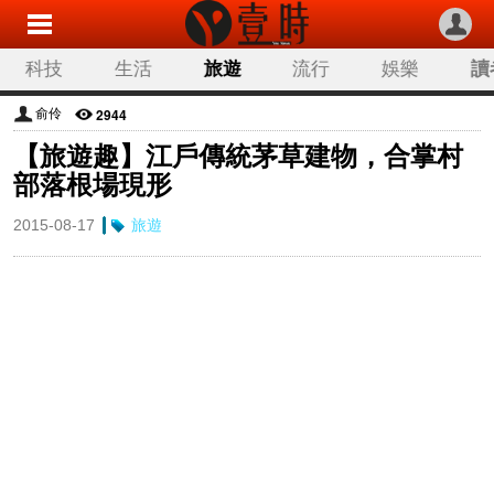
科技
生活
旅遊
流行
娛樂
讀
2944
俞伶
【旅遊趣】江戶傳統茅草建物，合掌村
部落根場現形
2015-08-17
旅遊