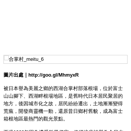
圖片出處｜http://goo.gl/MhmyxR
被日本譽為美麗之鄉的西湖合掌村部落根場，位於富士
山山腳下、西湖畔根場地區，是舊時代日本居民聚居的
地方，後因城市化之故，居民紛紛遷出，土地漸漸變得
荒蕪，開發商靈機一動，還原昔日鄉村舊貌，成為富士
箱根地區最熱門的觀光景點。