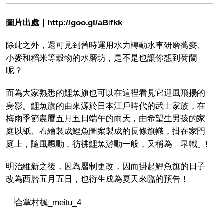
圖片出處｜http://goo.gl/aBlfkk
除此之外，還可見到舊時運用水力轉動水車研磨蕎麥、
小麥和稻米等穀物的水磨坊，是不是也讓你想到荷蘭
呢？
而為大家熟悉的鯉魚旗也可以在這裡看見它迎風飛揚的
身影。鯉魚旗的由來源於日本江戶時代的武士家族，在
梅雨季節農曆五月五日端午的雨天，由希望生男孩的家
庭以紙、布繪製成鯉魚圖案製成的長條旗幟，掛在家門
庭上，隨風飄動，彷彿鯉魚游動一般，又稱為「皐幟」!
明治維新之後，因為曆制更改，因而掛起鯉魚旗的日子
改為西曆五月五日，也衍生成為夏天來臨的預告！