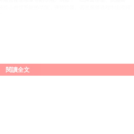
統或心血管系統的功能，導致頭暈。若在服藥過程中出現頭
情況調整用藥方案。
飢餓、睡眠不足和過度疲勞；疾病因素如高血壓、低血
氧；以及藥物因素等。了解這些原因，有助於我們更好地預
及時就醫，明確病因，並採取相應的治療措施。
閱讀全文