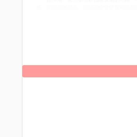
藥、鎮靜催眠藥等。這些藥物會影響神經系
暈症狀，應及時告知醫師，醫師會根據具體
頭暈的原因是多方面的，包括生理因素如
壓、貧血和耳部疾病；環境因素如高溫和缺
防和應對頭暈症狀。當出現頭暈症狀時，應