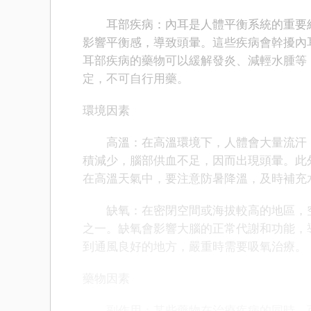
耳部疾病：內耳是人體平衡系統的重要組
影響平衡感，導致頭暈。這些疾病會幹擾內
耳部疾病的藥物可以緩解發炎、減輕水腫等
定，不可自行用藥。
環境因素
高溫：在高溫環境下，人體會大量流汗，
積減少，腦部供血不足，因而出現頭暈。此
在高溫天氣中，要注意防暑降溫，及時補充
缺氧：在密閉空間或海拔較高的地區，空
之一。缺氧會影響大腦的正常代謝和功能，
到通風良好的地方，嚴重時需要吸氧治療。
藥物因素
副作用：某些藥物在治療疾病的同時，可