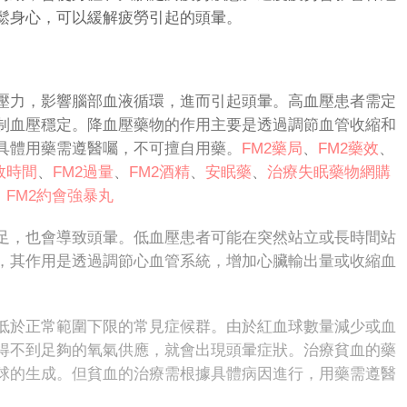
鬆身心，可以緩解疲勞引起的頭暈。
力，影響腦部血液循環，進而引起頭暈。高血壓患者需定
制血壓穩定。降血壓藥物的作用主要是透過調節血管收縮和
具體用藥需遵醫囑，不可擅自用藥。
FM2藥局
、
FM2藥效
、
效時間
、
FM2過量
、
FM2酒精
、
安眠藥
、
治療失眠藥物
網購
、
FM
2
約會強暴丸
，也會導致頭暈。低血壓患者可能在突然站立或長時間站
，其作用是透過調節心血管系統，增加心臟輸出量或收縮血
。
低於正常範圍下限的常見症候群。由於紅血球數量減少或血
得不到足夠的氧氣供應，就會出現頭暈症狀。治療貧血的藥
球的生成。但貧血的治療需根據具體病因進行，用藥需遵醫