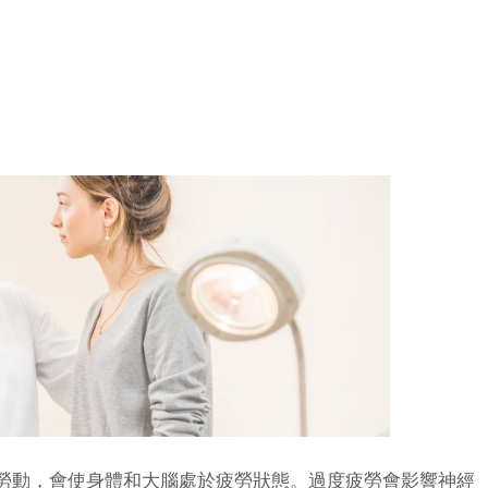
動，會使身體和大腦處於疲勞狀態。過度疲勞會影響神經