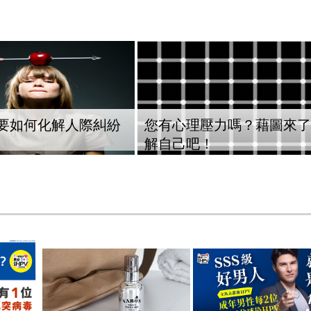
要如何化解人際糾紛
您有心理壓力嗎？藉圖來了
解自己吧！