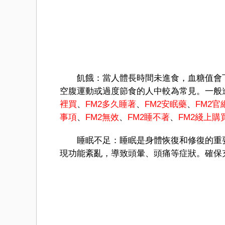
飢餓：當人體長時間未進食，血糖值會下
空腹運動或過度節食的人中較為常見。一般
裡買
、
FM
2多久睡著
、
FM2安眠藥
、
FM2官
事項
、
FM2無效
、
FM2睡不著
、
FM
2綫上購
睡眠不足：睡眠是身體恢復和修復的重要
現功能紊亂，導致頭暈、頭痛等症狀。確保