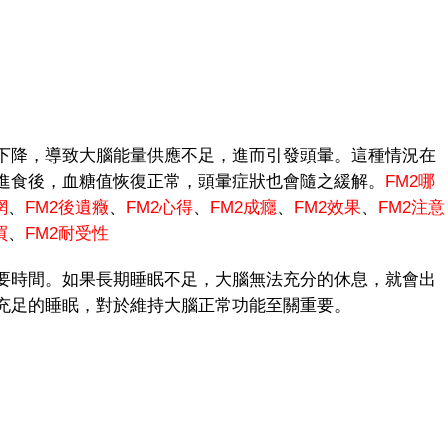
降，導致大腦能量供應不足，進而引發頭暈。這種情況在
進食後，血糖值恢復正常，頭暈症狀也會隨之緩解。
FM2哪
網
、
FM
2後遺癥
、
FM2心得
、
FM2成癮
、
FM2效果
、
FM2注意
買
、
FM2耐受性
時間。如果長期睡眠不足，大腦無法充分的休息，就會出
充足的睡眠，對於維持大腦正常功能至關重要。