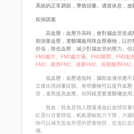
系統的正常調節，導致頭暈。適當休息，放
疾病因素
高血壓：血壓升高時，會對腦血管造成壓
期測量血壓，遵醫囑服用降血壓藥物，以控
舒張，降低血壓，減少對腦血管的壓力。但
FM2處方
、
FM2處方箋
、
FM2購買
、
FM2起
FM2
、
購買FM2
、
過量FM2
、
長期服用FM2
低血壓：血壓過低時，腦部血液供應不足
立後出現頭暈症狀。有些藥物可以提升血壓
管，進而提高血壓。但同樣需要遵醫囑使用
貧血：貧血是指人體​​週邊血紅血球容量
紅蛋白含量降低，氧氣運輸能力下降，大腦
物可以補充造血所需的營養物質，促進紅血
囑。