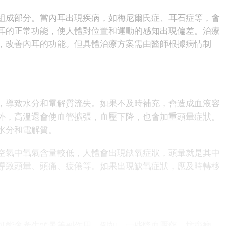
成部分。當內耳出現疾病，如梅尼爾氏症、耳石症等，會
耳的正常功能，使人體對位置和運動的感知出現偏差。治療
，改善內耳的功能。但具體治療方案需由醫師根據病情制
導致水分和電解質流失。如果不及時補充，會造成血液容
外，高溫還會使血管擴張，血壓下降，也會加重頭暈症狀。
水分和電解質。
氣中氧氣含量較低，人體會出現缺氧症狀，頭暈就是其中
導致頭暈、頭痛、疲倦等。如果出現缺氧症狀，應及時轉移
能會產生頭暈等副作用。例如，一些降血壓藥、抗癲癇