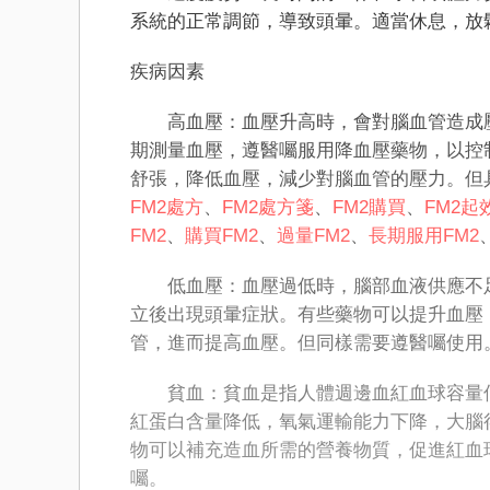
系統的正常調節，導致頭暈。適當休息，放
疾病因素
高血壓：血壓升高時，會對腦血管造成壓
期測量血壓，遵醫囑服用降血壓藥物，以控
舒張，降低血壓，減少對腦血管的壓力。但
FM2處方
、
FM2處方箋
、
FM2購買
、
FM2起
FM2
、
購買FM2
、
過量FM2
、
長期服用FM2
低血壓：血壓過低時，腦部血液供應不足
立後出現頭暈症狀。有些藥物可以提升血壓
管，進而提高血壓。但同樣需要遵醫囑使用
貧血：貧血是指人體​​週邊血紅血球容量
紅蛋白含量降低，氧氣運輸能力下降，大腦
物可以補充造血所需的營養物質，促進紅血
囑。