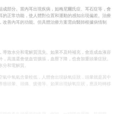
成部分。當內耳出現疾病，如梅尼爾氏症、耳石症等，會
耳的正常功能，使人體對位置和運動的感知出現偏差。治療
，改善內耳的功能。但具體治療方案需由醫師根據病情制
導致水分和電解質流失。如果不及時補充，會造成血液容
外，高溫還會使血管擴張，血壓下降，也會加重頭暈症狀。
水分和電解質。
氣中氧氣含量較低，人體會出現缺氧症狀，頭暈就是其中
導致頭暈、頭痛、疲倦等。如果出現缺氧症狀，應及時轉移
能會產生頭暈等副作用。例如，一些降血壓藥、抗癲癇