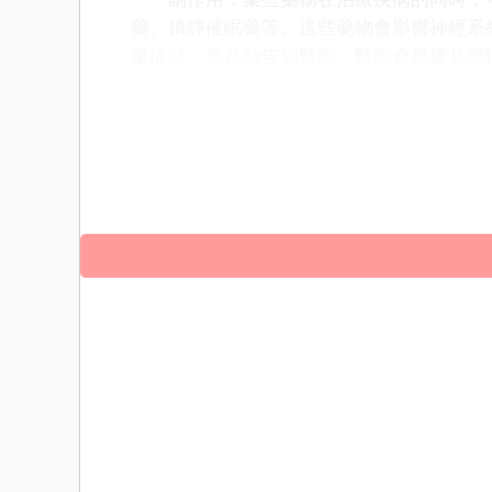
藥、鎮靜催眠藥等。這些藥物會影響神經系
暈症狀，應及時告知醫師，醫師會根據具體
頭暈的原因是多方面的，包括生理因素如
壓、貧血和耳部疾病；環境因素如高溫和缺
防和應對頭暈症狀。當出現頭暈症狀時，應