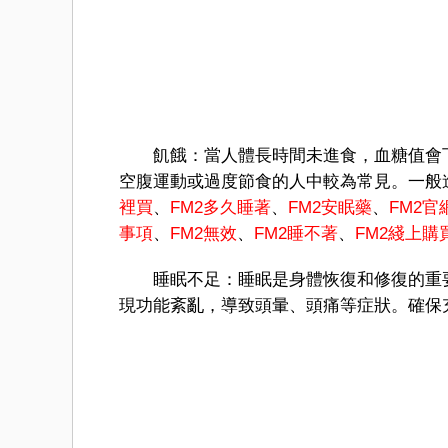
飢餓：當人體長時間未進食，血糖值會下
空腹運動或過度節食的人中較為常見。一般
裡買
、
FM
2多久睡著
、
FM2安眠藥
、
FM2官
事項
、
FM2無效
、
FM2睡不著
、
FM
2綫上購
睡眠不足：睡眠是身體恢復和修復的重要
現功能紊亂，導致頭暈、頭痛等症狀。確保