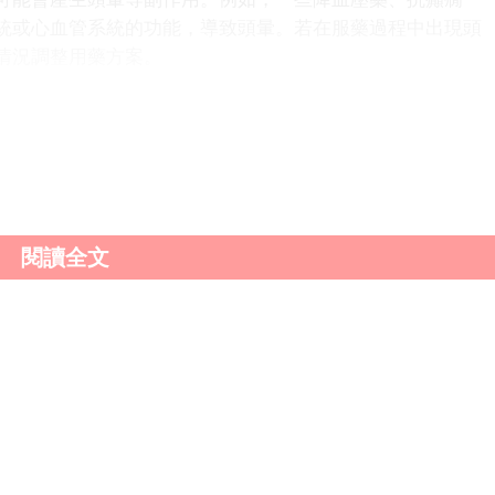
統或心血管系統的功能，導致頭暈。若在服藥過程中出現頭
情況調整用藥方案。
飢餓、睡眠不足和過度疲勞；疾病因素如高血壓、低血
氧；以及藥物因素等。了解這些原因，有助於我們更好地預
及時就醫，明確病因，並採取相應的治療措施。
閱讀全文