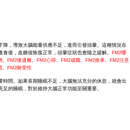
降，導致大腦能量供應不足，進而引發頭暈。這種情況在
進食後，血糖值恢復正常，頭暈症狀也會隨之緩解。
FM2哪
網
、
FM
2後遺癥
、
FM2心得
、
FM2成癮
、
FM2效果
、
FM2注意
買
、
FM2耐受性
時間。如果長期睡眠不足，大腦無法充分的休息，就會出
充足的睡眠，對於維持大腦正常功能至關重要。