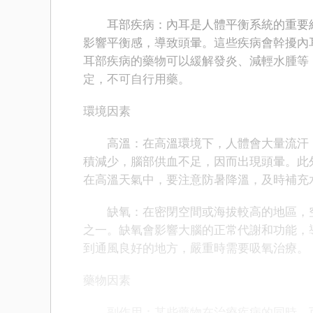
耳部疾病：內耳是人體平衡系統的重要組
影響平衡感，導致頭暈。這些疾病會幹擾內
耳部疾病的藥物可以緩解發炎、減輕水腫等
定，不可自行用藥。
環境因素
高溫：在高溫環境下，人體會大量流汗，
積減少，腦部供血不足，因而出現頭暈。此
在高溫天氣中，要注意防暑降溫，及時補充
缺氧：在密閉空間或海拔較高的地區，空
之一。缺氧會影響大腦的正常代謝和功能，
到通風良好的地方，嚴重時需要吸氧治療。
藥物因素
副作用：某些藥物在治療疾病的同時，可