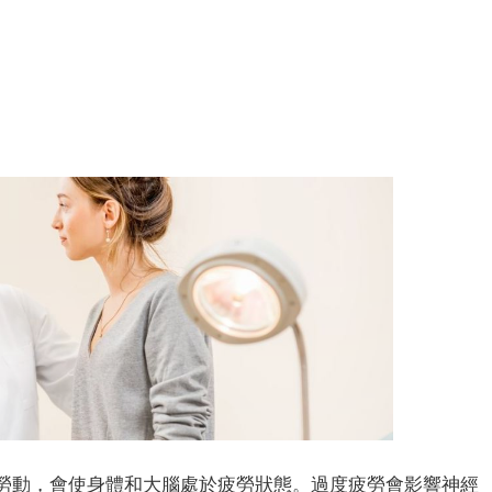
動，會使身體和大腦處於疲勞狀態。過度疲勞會影響神經