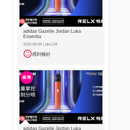
adidas Gazelle Jordan Luka
Essentia
2026-08-08 | abv134
感到極好
adidas Gazelle Jordan Luka