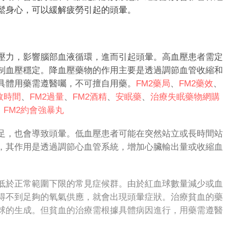
鬆身心，可以緩解疲勞引起的頭暈。
力，影響腦部血液循環，進而引起頭暈。高血壓患者需定
制血壓穩定。降血壓藥物的作用主要是透過調節血管收縮和
具體用藥需遵醫囑，不可擅自用藥。
FM2藥局
、
FM2藥效
、
效時間
、
FM2過量
、
FM2酒精
、
安眠藥
、
治療失眠藥物
網購
、
FM
2
約會強暴丸
，也會導致頭暈。低血壓患者可能在突然站立或長時間站
，其作用是透過調節心血管系統，增加心臟輸出量或收縮血
。
低於正常範圍下限的常見症候群。由於紅血球數量減少或血
得不到足夠的氧氣供應，就會出現頭暈症狀。治療貧血的藥
球的生成。但貧血的治療需根據具體病因進行，用藥需遵醫