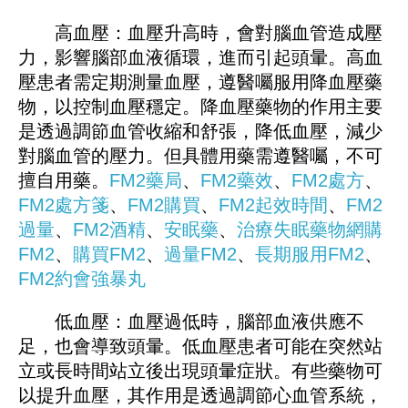
高血壓：血壓升高時，會對腦血管造成壓
力，影響腦部血液循環，進而引起頭暈。高血
壓患者需定期測量血壓，遵醫囑服用降血壓藥
物，以控制血壓穩定。降血壓藥物的作用主要
是透過調節血管收縮和舒張，降低血壓，減少
對腦血管的壓力。但具體用藥需遵醫囑，不可
擅自用藥。
FM2藥局
、
FM2藥效
、
FM2處方
、
FM2處方箋
、
FM2購買
、
FM2起效時間
、
FM2
過量
、
FM2酒精
、
安眠藥
、
治療失眠藥物
網購
FM2
、
購買FM2
、
過量FM2
、
長期服用FM2
、
FM
2
約會強暴丸
低血壓：血壓過低時，腦部血液供應不
足，也會導致頭暈。低血壓患者可能在突然站
立或長時間站立後出現頭暈症狀。有些藥物可
以提升血壓，其作用是透過調節心血管系統，