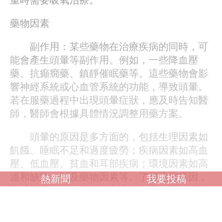
藥物因素
副作用：某些藥物在治療疾病的同時，可
能會產生頭暈等副作用。例如，一些降血壓
藥、抗癲癇藥、鎮靜催眠藥等。這些藥物會影
響神經系統或心血管系統的功能，導致頭暈。
若在服藥過程中出現頭暈症狀，應及時告知醫
師，醫師會根據具體情況調整用藥方案。
頭暈的原因是多方面的，包括生理因素如
飢餓、睡眠不足和過度疲勞；疾病因素如高血
壓、低血壓、貧血和耳部疾病；環境因素如高
溫和缺氧；以及藥物因素等。了解這些原因，
熱新聞
我要投稿
有助於我們更好地預防和應對頭暈症狀。當出
現頭暈症狀時，應及時就醫，明確病因，並採
取相應的治療措施。