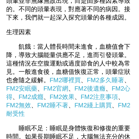
頭暈並非無緣無故出現，而是由多種因素導致
的。不同的頭暈表現，對應著不同的病因。接
下來，我們就一起深入探究頭暈的各種成因。
生理因素
飢餓：當人體長時間未進食，血糖值會下
降，導致大腦能量供應不足，進而引發頭暈。
這種情況在空腹運動或過度節食的人中較為常
見。一般進食後，血糖值恢復正常，頭暈症狀
也會隨之緩解。
FM2哪裡買
、
FM
2多久睡著
、
FM2安眠藥
、
FM2官網
、
FM
2後遺癥
、
FM2心
得
、
FM2成癮
、
FM2效果
、
FM2注意事項
、
FM2無效
、
FM2睡不著
、
FM
2綫上購買
、
FM2
耐受性
睡眠不足：睡眠是身體恢復和修復的重要
時間。如果長期睡眠不足，大腦無法充分的休