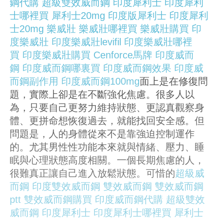
鋼代購
超級雙效威而鋼
印度犀利士
印度犀利
士哪裡買
犀利士20mg
印度版犀利士
印度犀利
士20mg
樂威壯
樂威壯哪裡買
樂威壯購買
印
度樂威壯
印度樂威壯levifil
印度樂威壯哪裡
買
印度樂威壯購買
Cenforce馬牌
印度威而
鋼
印度威而鋼哪裏買
印度威而鋼效果
印度威
而鋼副作用
印度威而鋼100mg
面上是在修復問
題，實際上卻是在不斷強化焦慮。很多人以
為，只要自己更努力維持狀態、更認真觀察身
體、更拼命想恢復過去，就能找回安全感。但
問題是，人的身體從來不是靠強迫控制運作
的。尤其男性性功能本來就與情緒、壓力、睡
眠與心理狀態高度相關。一個長期焦慮的人，
很難真正讓自己進入放鬆狀態。可惜的
超級威
而鋼
印度雙效威而鋼
雙效威而鋼
雙效威而鋼
ptt
雙效威而鋼購買
印度威而鋼代購
超級雙效
威而鋼
印度犀利士
印度犀利士哪裡買
犀利士