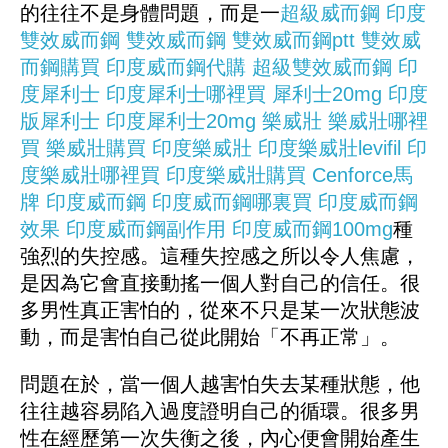
的往往不是身體問題，而是一
超級威而鋼
印度
雙效威而鋼
雙效威而鋼
雙效威而鋼ptt
雙效威
而鋼購買
印度威而鋼代購
超級雙效威而鋼
印
度犀利士
印度犀利士哪裡買
犀利士20mg
印度
版犀利士
印度犀利士20mg
樂威壯
樂威壯哪裡
買
樂威壯購買
印度樂威壯
印度樂威壯levifil
印
度樂威壯哪裡買
印度樂威壯購買
Cenforce馬
牌
印度威而鋼
印度威而鋼哪裏買
印度威而鋼
效果
印度威而鋼副作用
印度威而鋼100mg
種
強烈的失控感。這種失控感之所以令人焦慮，
是因為它會直接動搖一個人對自己的信任。很
多男性真正害怕的，從來不只是某一次狀態波
動，而是害怕自己從此開始「不再正常」。
問題在於，當一個人越害怕失去某種狀態，他
往往越容易陷入過度證明自己的循環。很多男
性在經歷第一次失衡之後，內心便會開始產生