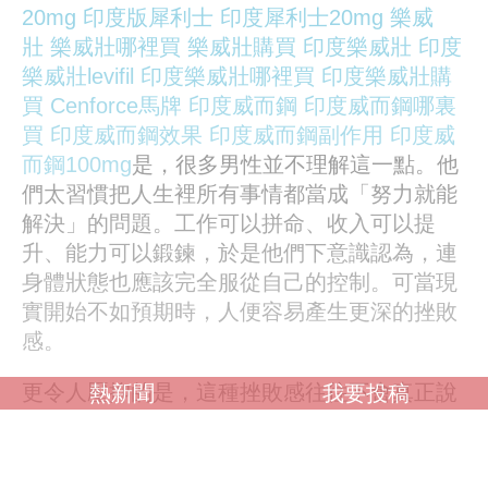
20mg
印度版犀利士
印度犀利士20mg
樂威
壯
樂威壯哪裡買
樂威壯購買
印度樂威壯
印度
樂威壯levifil
印度樂威壯哪裡買
印度樂威壯購
買
Cenforce馬牌
印度威而鋼
印度威而鋼哪裏
買
印度威而鋼效果
印度威而鋼副作用
印度威
而鋼100mg
是，很多男性並不理解這一點。他
們太習慣把人生裡所有事情都當成「努力就能
解決」的問題。工作可以拼命、收入可以提
升、能力可以鍛鍊，於是他們下意識認為，連
身體狀態也應該完全服從自己的控制。可當現
實開始不如預期時，人便容易產生更深的挫敗
感。
更令人壓抑的是，這種挫敗感往往不會真正說
熱新聞
我要投稿
出口。因為現代男性非常害怕承認自己脆弱。
從小到大，多數男性都被教育成「不能輕易示
弱的人」。他們可以談工作壓
超級威而鋼
印度