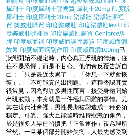
鋼購買
印度威而鋼代購
超級雙效威而鋼
印度
犀利士
印度犀利士哪裡買
犀利士20mg
印度版
犀利士
印度犀利士20mg
樂威壯
樂威壯哪裡
買
樂威壯購買
印度樂威壯
印度樂威壯levifil
印
度樂威壯哪裡買
印度樂威壯購買
Cenforce馬
牌
印度威而鋼
印度威而鋼哪裏買
印度威而鋼
效果
印度威而鋼副作用
印度威而鋼100mg
己
狀態開始不穩定時，內心真正浮現的情緒，往
往不是恐懼，而是不甘心。他們會反覆告訴自
己：「只是最近太累了」、「休息一下就會恢
復」、「不可能真的出問題。」這種否認其實
很常見，因為對許多男性而言，接受身體開始
出現波動，本身就是一件極其困難的事情。尤
其在現代社會裡，男性長期被塑造成一種必須
穩定、可靠、強大且能隨時維持狀態的角色，
於是很多人早已習慣把「正常運作」視為理所
當然。一旦某個部分開始失衡，人最先感受到