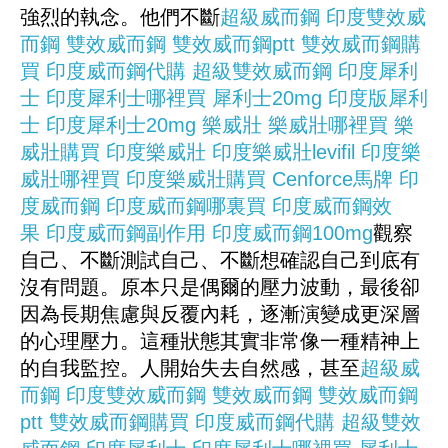
強烈的執念。他們不斷
超級威而鋼
印度雙效威
而鋼
雙效威而鋼
雙效威而鋼ptt
雙效威而鋼購
買
印度威而鋼代購
超級雙效威而鋼
印度犀利
士
印度犀利士哪裡買
犀利士20mg
印度版犀利
士
印度犀利士20mg
樂威壯
樂威壯哪裡買
樂
威壯購買
印度樂威壯
印度樂威壯levifil
印度樂
威壯哪裡買
印度樂威壯購買
Cenforce馬牌
印
度威而鋼
印度威而鋼哪裏買
印度威而鋼效
果
印度威而鋼副作用
印度威而鋼100mg
觀察
自己、不斷測試自己、不斷想確認自己到底有
沒有問題。原本只是偶爾的壓力波動，最後卻
因為長期焦慮與反覆內耗，逐漸演變成更深層
的心理壓力。這種狀態其實非常像一種精神上
的自我監控。人開始失去自然感，甚至
超級威
而鋼
印度雙效威而鋼
雙效威而鋼
雙效威而鋼
ptt
雙效威而鋼購買
印度威而鋼代購
超級雙效