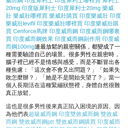
威而鋼
印度犀利士
印度犀利士哪裡買
犀利士
20mg
印度版犀利士
印度犀利士20mg
樂威
壯
樂威壯哪裡買
樂威壯購買
印度樂威壯
印度
樂威壯levifil
印度樂威壯哪裡買
印度樂威壯購
買
Cenforce馬牌
印度威而鋼
印度威而鋼哪裏
買
印度威而鋼效果
印度威而鋼副作用
印度威
而鋼100mg
連最放鬆的親密關係，都變成了一
種需要驗證自己的場景。很多男性在親密時，
腦子裡已經不是情感與感受，而是不斷冒出各
種焦慮：「這次會不會又出問題？」「如果失
敗怎麼辦？」「她是不是開始失望了？」當一
個人長期活在這種緊繃狀態裡，身體自然很難
真正放鬆。
這也是很多男性後來真正陷入困境的原因。因
為他們表
超級威而鋼
印度雙效威而鋼
雙效威
而鋼
雙效威而鋼ptt
雙效威而鋼購買
印度威而