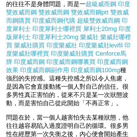
的往往不是身體問題，而是一
超級威而鋼
印度
雙效威而鋼
雙效威而鋼
雙效威而鋼ptt
雙效威
而鋼購買
印度威而鋼代購
超級雙效威而鋼
印
度犀利士
印度犀利士哪裡買
犀利士20mg
印度
版犀利士
印度犀利士20mg
樂威壯
樂威壯哪裡
買
樂威壯購買
印度樂威壯
印度樂威壯levifil
印
度樂威壯哪裡買
印度樂威壯購買
Cenforce馬
牌
印度威而鋼
印度威而鋼哪裏買
印度威而鋼
效果
印度威而鋼副作用
印度威而鋼100mg
種
強烈的失控感。這種失控感之所以令人焦慮，
是因為它會直接動搖一個人對自己的信任。很
多男性真正害怕的，從來不只是某一次狀態波
動，而是害怕自己從此開始「不再正常」。
問題在於，當一個人越害怕失去某種狀態，他
往往越容易陷入過度證明自己的循環。很多男
性在經歷第一次失衡之後，內心便會開始產生