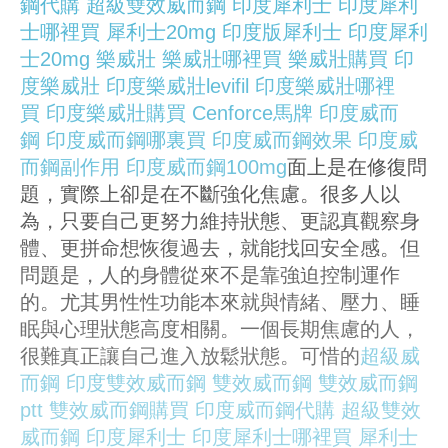
鋼代購
超級雙效威而鋼
印度犀利士
印度犀利
士哪裡買
犀利士20mg
印度版犀利士
印度犀利
士20mg
樂威壯
樂威壯哪裡買
樂威壯購買
印
度樂威壯
印度樂威壯levifil
印度樂威壯哪裡
買
印度樂威壯購買
Cenforce
馬牌
印度威而
鋼
印度威而鋼哪裏買
印度威而鋼效果
印度威
而鋼副作用
印度威而鋼100mg
面上是在修復問
題，實際上卻是在不斷強化焦慮。很多人以
為，只要自己更努力維持狀態、更認真觀察身
體、更拼命想恢復過去，就能找回安全感。但
問題是，人的身體從來不是靠強迫控制運作
的。尤其男性性功能本來就與情緒、壓力、睡
眠與心理狀態高度相關。一個長期焦慮的人，
很難真正讓自己進入放鬆狀態。可惜的
超級威
而鋼
印度雙效威而鋼
雙效威而鋼
雙效威而鋼
ptt
雙效威而鋼購買
印度威而鋼代購
超級雙效
威而鋼
印度犀利士
印度犀利士哪裡買
犀利士