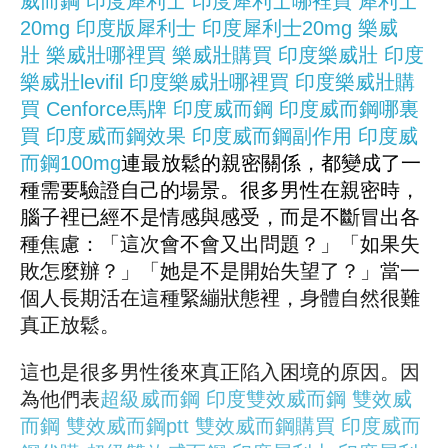
威而鋼
印度犀利士
印度犀利士哪裡買
犀利士
20mg
印度版犀利士
印度犀利士20mg
樂威
壯
樂威壯哪裡買
樂威壯購買
印度樂威壯
印度
樂威壯levifil
印度樂威壯哪裡買
印度樂威壯購
買
Cenforce
馬牌
印度威而鋼
印度威而鋼哪裏
買
印度威而鋼效果
印度威而鋼副作用
印度威
而鋼100mg
連最放鬆的親密關係，都變成了一
種需要驗證自己的場景。很多男性在親密時，
腦子裡已經不是情感與感受，而是不斷冒出各
種焦慮：「這次會不會又出問題？」「如果失
敗怎麼辦？」「她是不是開始失望了？」當一
個人長期活在這種緊繃狀態裡，身體自然很難
真正放鬆。
這也是很多男性後來真正陷入困境的原因。因
為他們表
超級威而鋼
印度雙效威而鋼
雙效威
而鋼
雙效威而鋼ptt
雙效威而鋼購買
印度威而