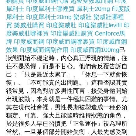
鋼購買
印度威而鋼代購
超級雙效威而鋼
印度
犀利士
印度犀利士哪裡買
犀利士20mg
印度版
犀利士
印度犀利士20mg
樂威壯
樂威壯哪裡
買
樂威壯購買
印度樂威壯
印度樂威壯levifil
印
度樂威壯哪裡買
印度樂威壯購買
Cenforce馬
牌
印度威而鋼
印度威而鋼哪裏買
印度威而鋼
效果
印度威而鋼副作用
印度威而鋼100mg
己
狀態開始不穩定時，內心真正浮現的情緒，往
往不是恐懼，而是不甘心。他們會反覆告訴自
己：「只是最近太累了」、「休息一下就會恢
復」、「不可能真的出問題。」這種否認其實
很常見，因為對許多男性而言，接受身體開始
出現波動，本身就是一件極其困難的事情。尤
其在現代社會裡，男性長期被塑造成一種必須
穩定、可靠、強大且能隨時維持狀態的角色，
於是很多人早已習慣把「正常運作」視為理所
當然。一旦某個部分開始失衡，人最先感受到