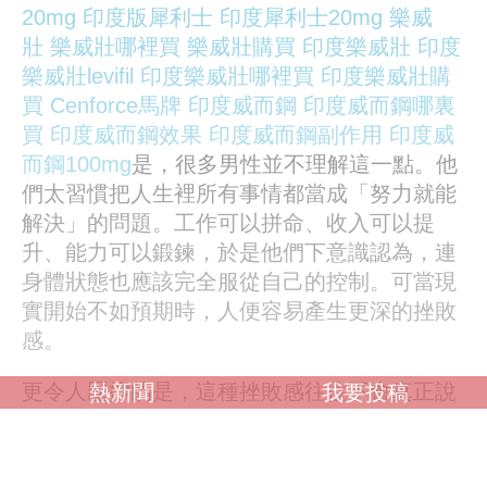
20mg
印度版犀利士
印度犀利士20mg
樂威
壯
樂威壯哪裡買
樂威壯購買
印度樂威壯
印度
樂威壯levifil
印度樂威壯哪裡買
印度樂威壯購
買
Cenforce
馬牌
印度威而鋼
印度威而鋼哪裏
買
印度威而鋼效果
印度威而鋼副作用
印度威
而鋼100mg
是，很多男性並不理解這一點。他
們太習慣把人生裡所有事情都當成「努力就能
解決」的問題。工作可以拼命、收入可以提
升、能力可以鍛鍊，於是他們下意識認為，連
身體狀態也應該完全服從自己的控制。可當現
實開始不如預期時，人便容易產生更深的挫敗
感。
更令人壓抑的是，這種挫敗感往往不會真正說
熱新聞
我要投稿
出口。因為現代男性非常害怕承認自己脆弱。
從小到大，多數男性都被教育成「不能輕易示
弱的人」。他們可以談工作壓
超級威而鋼
印度