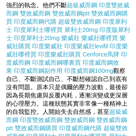
強烈的執念。他們不斷
超級威而鋼
印度雙效威
而鋼
雙效威而鋼
雙效威而鋼ptt
雙效威而鋼購
買
印度威而鋼代購
超級雙效威而鋼
印度犀利
士
印度犀利士哪裡買
犀利士20mg
印度版犀利
士
印度犀利士20mg
樂威壯
樂威壯哪裡買
樂
威壯購買
印度樂威壯
印度樂威壯levifil
印度樂
威壯哪裡買
印度樂威壯購買
Cenforce
馬牌
印
度威而鋼
印度威而鋼哪裏買
印度威而鋼效
果
印度威而鋼副作用
印度威而鋼100mg
觀察
自己、不斷測試自己、不斷想確認自己到底有
沒有問題。原本只是偶爾的壓力波動，最後卻
因為長期焦慮與反覆內耗，逐漸演變成更深層
的心理壓力。這種狀態其實非常像一種精神上
的自我監控。人開始失去自然感，甚至
超級威
而鋼
印度雙效威而鋼
雙效威而鋼
雙效威而鋼
ptt
雙效威而鋼購買
印度威而鋼代購
超級雙效