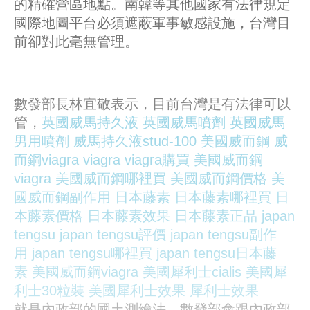
的精確營區地點。南韓等其他國家有法律規定
國際地圖平台必須遮蔽軍事敏感設施，台灣目
前卻對此毫無管理。
數發部長林宜敬表示，目前台灣是有法律可以
管，
英國威馬持久液
英國威馬噴劑
英國威馬
男用噴劑
威馬持久液stud-100
美國威而鋼
威
而鋼viagra
viagra
viagra購買
美國威而鋼
viagra
美國威而鋼哪裡買
美國威而鋼價格
美
國威而鋼副作用
日本藤素
日本藤素哪裡買
日
本藤素價格
日本藤素效果
日本藤素正品
japan
tengsu
japan tengsu評價
japan tengsu副作
用
japan tengsu哪裡買
japan tengsu日本藤
素
美國威而鋼viagra
美國犀利士cialis
美國犀
利士30粒裝
美國犀利士效果
犀利士效果
就是內政部的國土測繪法，數發部會跟內政部