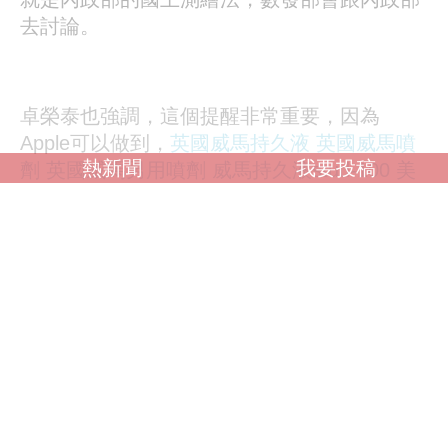
去討論。
卓榮泰也強調，這個提醒非常重要，因為
Apple可以做到，
英國威馬持久液
英國威馬噴
熱新聞
我要投稿
劑
英國威馬男用噴劑
威馬持久液stud-100
美
國威而鋼
威而鋼viagra
viagra
viagra購買
美國
威而鋼viagra
美國威而鋼哪裡買
美國威而鋼價
格
美國威而鋼副作用
日本藤素
日本藤素哪裡
買
日本藤素價格
日本藤素效果
日本藤素正
品
japan tengsu
japan tengsu評價
japan
tengsu副作用
japan tengsu哪裡買
japan
tengsu日本藤素
美國威而鋼viagra
美國犀利士
cialis
美國犀利士30粒裝
美國犀利士效果
犀利
士效果
其他平台沒有理由不做到，所以會要求數發部