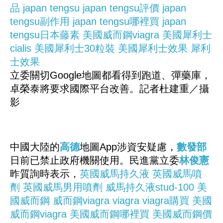
品
japan tengsu
japan tengsu評價
japan
tengsu副作用
japan tengsu哪裡買
japan
tengsu日本藤素
美國威而鋼viagra
美國犀利士
cialis
美國犀利士30粒裝
美國犀利士效果
犀利
士效果
立委關切Google地圖都看得到跑道、彈藥庫，
卓榮泰將要求國際平台改善。記者杜建重／攝
影
中國大陸的
高德
地圖App涉資安疑慮，
數發部
日前已禁止政府機關使用。民進黨立委
林俊憲
昨質詢時表示，
英國威馬持久液
英國威馬噴
劑
英國威馬男用噴劑
威馬持久液stud-100
美
國威而鋼
威而鋼viagra
viagra
viagra購買
美國
威而鋼viagra
美國威而鋼哪裡買
美國威而鋼價