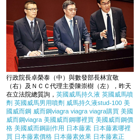
行政院長卓榮泰（中）與數發部長林宜敬
（右）及ＮＣＣ代理主委陳崇樹（左），昨天
在立法院總質詢，
英國威馬持久液
英國威馬噴
劑
英國威馬男用噴劑
威馬持久液stud-100
美
國威而鋼
威而鋼viagra
viagra
viagra購買
美國
威而鋼viagra
美國威而鋼哪裡買
美國威而鋼價
格
美國威而鋼副作用
日本藤素
日本藤素哪裡
買
日本藤素價格
日本藤素效果
日本藤素正