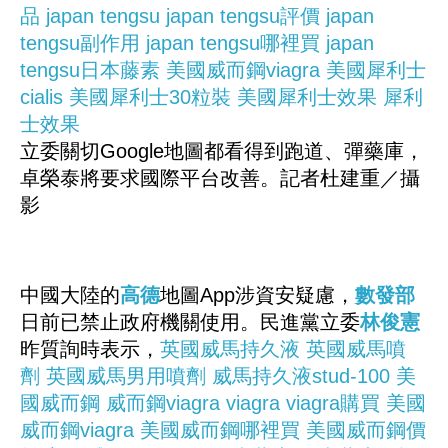
品
japan tengsu
japan tengsu評價
japan
tengsu副作用
japan tengsu哪裡買
japan
tengsu日本藤素
美國威而鋼viagra
美國犀利士
cialis
美國犀利士30粒裝
美國犀利士效果
犀利
士效果
立委關切Google地圖都看得到跑道、彈藥庫，
卓榮泰將要求國際平台改善。記者杜建重／攝
影
中國大陸的
高德
地圖App涉資安疑慮，
數發部
日前已禁止政府機關使用。民進黨立委
林俊憲
昨質詢時表示，
英國威馬持久液
英國威馬噴
劑
英國威馬男用噴劑
威馬持久液stud-100
美
國威而鋼
威而鋼viagra
viagra
viagra購買
美國
威而鋼viagra
美國威而鋼哪裡買
美國威而鋼價