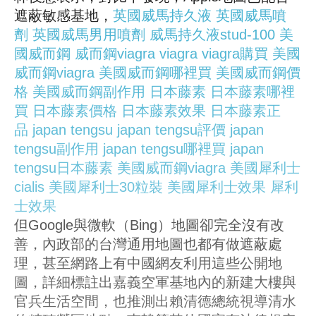
遮蔽敏感基地，
英國威馬持久液
英國威馬噴
劑
英國威馬男用噴劑
威馬持久液stud-100
美
國威而鋼
威而鋼viagra
viagra
viagra購買
美國
威而鋼viagra
美國威而鋼哪裡買
美國威而鋼價
格
美國威而鋼副作用
日本藤素
日本藤素哪裡
買
日本藤素價格
日本藤素效果
日本藤素正
品
japan tengsu
japan tengsu評價
japan
tengsu副作用
japan tengsu哪裡買
japan
tengsu日本藤素
美國威而鋼viagra
美國犀利士
cialis
美國犀利士30粒裝
美國犀利士效果
犀利
士效果
但Google與微軟（Bing）地圖卻完全沒有改
善，內政部的台灣通用地圖也都有做遮蔽處
理，甚至網路上有中國網友利用這些公開地
圖，詳細標註出嘉義空軍基地內的新建大樓與
官兵生活空間，也推測出賴清德總統視導清水