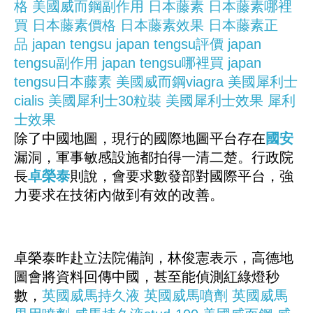
格
美國威而鋼副作用
日本藤素
日本藤素哪裡
買
日本藤素價格
日本藤素效果
日本藤素正
品
japan tengsu
japan tengsu評價
japan
tengsu副作用
japan tengsu哪裡買
japan
tengsu日本藤素
美國威而鋼viagra
美國犀利士
cialis
美國犀利士30粒裝
美國犀利士效果
犀利
士效果
除了中國地圖，現行的國際地圖平台存在
國安
漏洞，軍事敏感設施都拍得一清二楚。行政院
長
卓榮泰
則說，會要求數發部對國際平台，強
力要求在技術內做到有效的改善。
卓榮泰昨赴立法院備詢，林俊憲表示，高德地
圖會將資料回傳中國，甚至能偵測紅綠燈秒
數，
英國威馬持久液
英國威馬噴劑
英國威馬