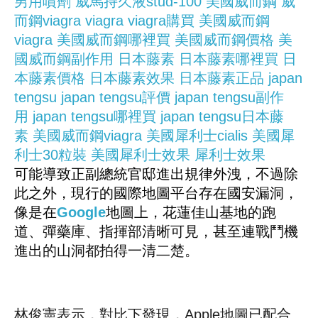
男用噴劑
威馬持久液stud-100
美國威而鋼
威
而鋼viagra
viagra
viagra購買
美國威而鋼
viagra
美國威而鋼哪裡買
美國威而鋼價格
美
國威而鋼副作用
日本藤素
日本藤素哪裡買
日
本藤素價格
日本藤素效果
日本藤素正品
japan
tengsu
japan tengsu評價
japan tengsu副作
用
japan tengsu哪裡買
japan tengsu日本藤
素
美國威而鋼viagra
美國犀利士cialis
美國犀
利士30粒裝
美國犀利士效果
犀利士效果
可能導致正副總統官邸進出規律外洩，不過除
此之外，現行的國際地圖平台存在國安漏洞，
像是在
Google
地圖上，花蓮佳山基地的跑
道、彈藥庫、指揮部清晰可見，甚至連戰鬥機
進出的山洞都拍得一清二楚。
林俊憲表示，對比下發現，Apple地圖已配合