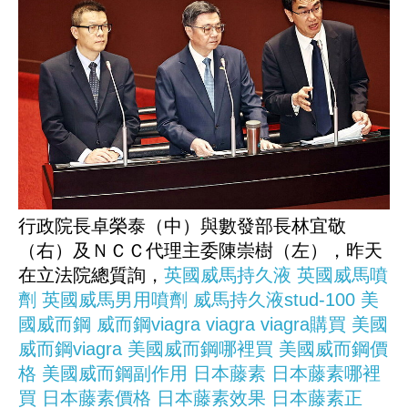
行政院長卓榮泰（中）與數發部長林宜敬
（右）及ＮＣＣ代理主委陳崇樹（左），昨天
在立法院總質詢，
英國威馬持久液
英國威馬噴
劑
英國威馬男用噴劑
威馬持久液stud-100
美
國威而鋼
威而鋼viagra
viagra
viagra購買
美國
威而鋼viagra
美國威而鋼哪裡買
美國威而鋼價
格
美國威而鋼副作用
日本藤素
日本藤素哪裡
買
日本藤素價格
日本藤素效果
日本藤素正