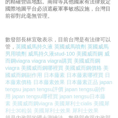
的精確營區地點。南韓等其他國家有法律規定
國際地圖平台必須遮蔽軍事敏感設施，台灣目
前卻對此毫無管理。
數發部長林宜敬表示，目前台灣是有法律可以
管，
英國威馬持久液
英國威馬噴劑
英國威馬
男用噴劑
威馬持久液stud-100
美國威而鋼
威
而鋼viagra
viagra
viagra購買
美國威而鋼
viagra
美國威而鋼哪裡買
美國威而鋼價格
美
國威而鋼副作用
日本藤素
日本藤素哪裡買
日
本藤素價格
日本藤素效果
日本藤素正品
japan
tengsu
japan tengsu評價
japan tengsu副作
用
japan tengsu哪裡買
japan tengsu日本藤
素
美國威而鋼viagra
美國犀利士cialis
美國犀
利士30粒裝
美國犀利士效果
犀利士效果
就是內政部的國土測繪法，數發部會跟內政部