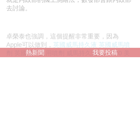
去討論。
卓榮泰也強調，這個提醒非常重要，因為
Apple可以做到，
英國威馬持久液
英國威馬噴
熱新聞
我要投稿
劑
英國威馬男用噴劑
威馬持久液stud-100
美
國威而鋼
威而鋼viagra
viagra
viagra購買
美國
威而鋼viagra
美國威而鋼哪裡買
美國威而鋼價
格
美國威而鋼副作用
日本藤素
日本藤素哪裡
買
日本藤素價格
日本藤素效果
日本藤素正
品
japan tengsu
japan tengsu評價
japan
tengsu副作用
japan tengsu哪裡買
japan
tengsu日本藤素
美國威而鋼viagra
美國犀利士
cialis
美國犀利士30粒裝
美國犀利士效果
犀利
士效果
其他平台沒有理由不做到，所以會要求數發部