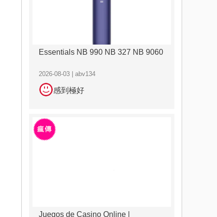
Essentials NB 990 NB 327 NB 9060
2026-08-03 | abv134
感到極好
Juegos de Casino Online |