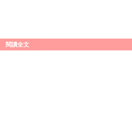
的，應該會想辦法去跟對方溝通。
閱讀全文