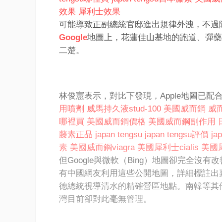
效果
犀利士效果
可能導致正副總統官邸進出規律外洩，不過
Google
地圖上，花蓮佳山基地的跑道、彈藥
二楚。
林俊憲表示，對比下發現，Apple地圖已配
用噴劑
威馬持久液stud-100
美國威而鋼
威而
哪裡買
美國威而鋼價格
美國威而鋼副作用
藤素正品
japan tengsu
japan tengsu評價
ja
素
美國威而鋼viagra
美國犀利士cialis
美國
但Google與微軟（Bing）地圖卻完全
有中國網友利用這些公開地圖，詳細標註出
德總統視導清水的精確營區地點。南韓等其
灣目前卻對此毫無管理。