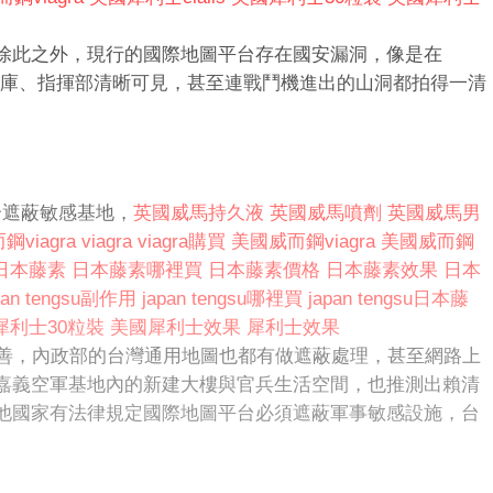
除此之外，現行的國際地圖平台存在國安漏洞，像是在
庫、指揮部清晰可見，甚至連戰鬥機進出的山洞都拍得一清
合遮蔽敏感基地，
英國威馬持久液
英國威馬噴劑
英國威馬男
鋼viagra
viagra
viagra購買
美國威而鋼viagra
美國威而鋼
日本藤素
日本藤素哪裡買
日本藤素價格
日本藤素效果
日本
pan tengsu副作用
japan tengsu哪裡買
japan tengsu日本藤
犀利士30粒裝
美國犀利士效果
犀利士效果
沒有改善，內政部的台灣通用地圖也都有做遮蔽處理，甚至網路上
嘉義空軍基地內的新建大樓與官兵生活空間，也推測出賴清
他國家有法律規定國際地圖平台必須遮蔽軍事敏感設施，台