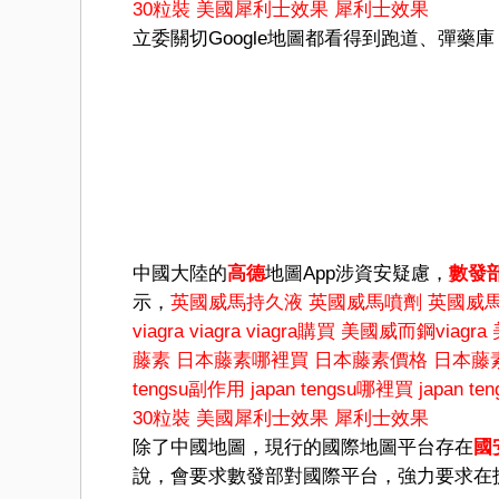
30粒裝
美國犀利士效果
犀利士效果
立委關切Google地圖都看得到跑道、彈
中國大陸的
高德
地圖App涉資安疑慮，
數發
示，
英國威馬持久液
英國威馬噴劑
英國威
viagra
viagra
viagra購買
美國威而鋼viagra
藤素
日本藤素哪裡買
日本藤素價格
日本藤
tengsu副作用
japan tengsu哪裡買
japan t
30粒裝
美國犀利士效果
犀利士效果
除了中國地圖，現行的國際地圖平台存在
國
說，會要求數發部對國際平台，強力要求在