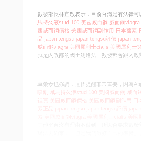
數發部長林宜敬表示，目前台灣是有法律可
馬持久液stud-100
美國威而鋼
威而鋼viagra
國威而鋼價格
美國威而鋼副作用
日本藤素
品
japan tengsu
japan tengsu評價
japan t
威而鋼viagra
美國犀利士cialis
美國犀利士3
就是內政部的國土測繪法，數發部會跟內政
卓榮泰也強調，這個提醒非常重要，因為App
噴劑
威馬持久液stud-100
美國威而鋼
威而鋼v
裡買
美國威而鋼價格
美國威而鋼副作用
日
素正品
japan tengsu
japan tengsu評價
japa
素
美國威而鋼viagra
美國犀利士cialis
美國
其他平台沒有理由不做到，所以會要求數發
辦法去約束，「但是我們做好自己的準備」