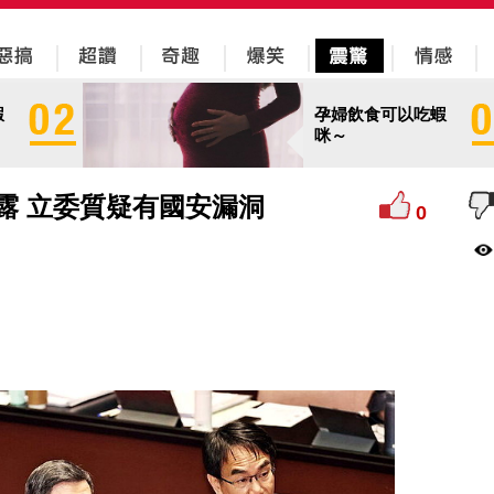
蝦
孕婦飲食可以吃蝦
咪～
都露 立委質疑有國安漏洞
0