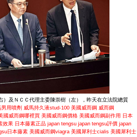
右）及ＮＣＣ代理主委陳崇樹（左），昨天在立法院總質
馬男用噴劑
威馬持久液stud-100
美國威而鋼
威而鋼
美國威而鋼哪裡買
美國威而鋼價格
美國威而鋼副作用
日本
素效果
日本藤素正品
japan tengsu
japan tengsu評價
japan
engsu日本藤素
美國威而鋼viagra
美國犀利士cialis
美國犀利士