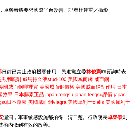
藥庫，卓榮泰將要求國際平台改善。記者杜建重／攝影
部
日前已禁止政府機關使用。民進黨立委
林俊憲
昨質詢時表
馬男用噴劑
威馬持久液stud-100
美國威而鋼
威而鋼
美國威而鋼哪裡買
美國威而鋼價格
美國威而鋼副作用
日本
素效果
日本藤素正品
japan tengsu
japan tengsu評價
japan
engsu日本藤素
美國威而鋼viagra
美國犀利士cialis
美國犀利士
安
漏洞，軍事敏感設施都拍得一清二楚。行政院長
卓榮泰
則
技術內做到有效的改善。