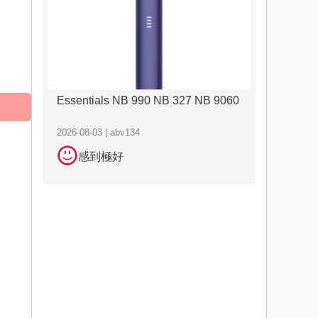
Essentials NB 990 NB 327 NB 9060
2026-08-03 | abv134
感到極好