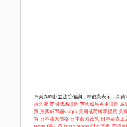
卓榮泰昨赴立法院備詢，林俊憲表示，高德
持久液
英國威馬噴劑
英國威馬男用噴劑
威馬
買
美國威而鋼viagra
美國威而鋼哪裡買
美
買
日本藤素價格
日本藤素效果
日本藤素正
tengsu哪裡買
japan tengsu日本藤素
美國威而