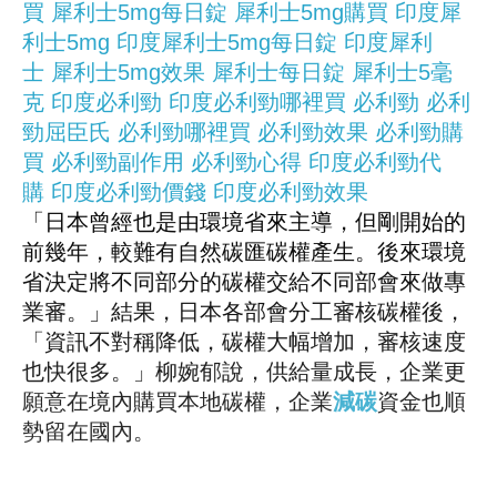
買
犀利士5mg每日錠
犀利士5mg購買
印度犀
利士5mg
印度犀利士5mg每日錠
印度犀利
士
犀利士5mg效果
犀利士每日錠
犀利士5毫
克
印度必利勁
印度必利勁哪裡買
必利勁
必利
勁屈臣氏
必利勁哪裡買
必利勁效果
必利勁購
買
必利勁副作用
必利勁心得
印度必利勁代
購
印度必利勁價錢
印度必利勁效果
「日本曾經也是由環境省來主導，但剛開始的
前幾年，較難有自然碳匯碳權產生。後來環境
省決定將不同部分的碳權交給不同部會來做專
業審。」結果，日本各部會分工審核碳權後，
「資訊不對稱降低，碳權大幅增加，審核速度
也快很多。」柳婉郁說，供給量成長，企業更
願意在境內購買本地碳權，企業
減碳
資金也順
勢留在國內。