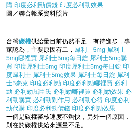
購
印度必利勁價錢
印度必利勁效果
圖／聯合報系資料照片
台灣
碳權
供給量目前仍然不足，有待進步，專
家認為，主要原因有二，
犀利士5mg
犀利士
5mg哪裡買
犀利士5mg每日錠
犀利士5mg購
買
印度犀利士5mg
印度犀利士5mg每日錠
印
度犀利士
犀利士5mg效果
犀利士每日錠
犀利
士5毫克
印度必利勁
印度必利勁哪裡買
必利
勁
必利勁屈臣氏
必利勁哪裡買
必利勁效果
必
利勁購買
必利勁副作用
必利勁心得
印度必利
勁代購
印度必利勁價錢
印度必利勁效果
一個是碳權審核速度不夠快，另外一個原因，
則在於碳權供給來源量不足。