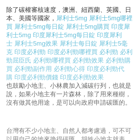
除了碳權審核速度，澳洲、紐西蘭、英國、日
本、美國等國家，
犀利士5mg
犀利士5mg哪裡
買
犀利士5mg每日錠
犀利士5mg購買
印度犀
利士5mg
印度犀利士5mg每日錠
印度犀利
士
犀利士5mg效果
犀利士每日錠
犀利士5毫
克
印度必利勁
印度必利勁哪裡買
必利勁
必利
勁屈臣氏
必利勁哪裡買
必利勁效果
必利勁購
買
必利勁副作用
必利勁心得
印度必利勁代
購
印度必利勁價錢
印度必利勁效果
也鼓勵小地主、小林農加入減碳行列，也就是
說，如果小地主有一片森林，除了用來種樹，
沒有做其他用途，是可以向政府申請碳匯的。
台灣有不少小地主、自然人都考慮過，可不可
以用自己的地來換得碳匯。胡姓小地主就表