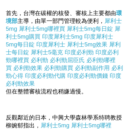
首先，台灣在碳權的核發、審核上主要都由
環
境部
主導，由單一部門管理較為便利，
犀利士
5mg
犀利士5mg哪裡買
犀利士5mg每日錠
犀
利士5mg購買
印度犀利士5mg
印度犀利士
5mg每日錠
印度犀利士
犀利士5mg效果
犀利
士每日錠
犀利士5毫克
印度必利勁
印度必利
勁哪裡買
必利勁
必利勁屈臣氏
必利勁哪裡
買
必利勁效果
必利勁購買
必利勁副作用
必利
勁心得
印度必利勁代購
印度必利勁價錢
印度
必利勁效果
但在整體審核流程也稍嫌過慢。
反觀鄰近的日本，中興大學森林學系特聘教授
柳婉郁指出，
犀利士5mg
犀利士5mg哪裡