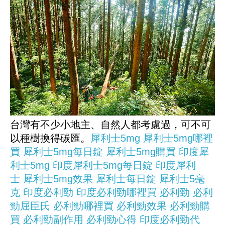
台灣有不少小地主、自然人都考慮過，可不可
以種樹換得碳匯。
犀利士5mg
犀利士5mg哪裡
買
犀利士5mg每日錠
犀利士5mg購買
印度犀
利士5mg
印度犀利士5mg每日錠
印度犀利
士
犀利士5mg效果
犀利士每日錠
犀利士5毫
克
印度必利勁
印度必利勁哪裡買
必利勁
必利
勁屈臣氏
必利勁哪裡買
必利勁效果
必利勁購
買
必利勁副作用
必利勁心得
印度必利勁代