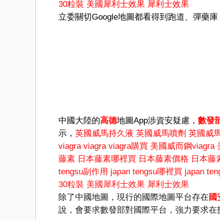
30粒裝
美國犀利士效果
犀利士效果
立委關切Google地圖都看得到跑道、彈
中國大陸的
高德
地圖App涉資安疑慮，
數發
示，
英國威馬持久液
英國威馬噴劑
英國威
viagra
viagra
viagra購買
美國威而鋼viagra
藤素
日本藤素哪裡買
日本藤素價格
日本藤
tengsu副作用
japan tengsu哪裡買
japan t
30粒裝
美國犀利士效果
犀利士效果
除了中國地圖，現行的國際地圖平台存在
國
說，會要求數發部對國際平台，強力要求在