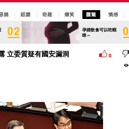
蝦
孕婦飲食可以吃蝦
咪～
都露 立委質疑有國安漏洞
0