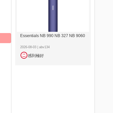
Essentials NB 990 NB 327 NB 9060
2026-08-03 | abv134
感到極好