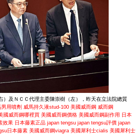
右）及ＮＣＣ代理主委陳崇樹（左），昨天在立法院總質
馬男用噴劑
威馬持久液stud-100
美國威而鋼
威而鋼
美國威而鋼哪裡買
美國威而鋼價格
美國威而鋼副作用
日本
素效果
日本藤素正品
japan tengsu
japan tengsu評價
japan
engsu日本藤素
美國威而鋼viagra
美國犀利士cialis
美國犀利士