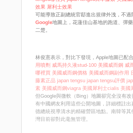
效果
犀利士效果
可能導致正副總統官邸進出規律外洩，不過
Google
地圖上，花蓮佳山基地的跑道、彈藥
二楚。
林俊憲表示，對比下發現，Apple地圖已配
用噴劑
威馬持久液stud-100
美國威而鋼
威而
哪裡買
美國威而鋼價格
美國威而鋼副作用
藤素正品
japan tengsu
japan tengsu評價
ja
素
美國威而鋼viagra
美國犀利士cialis
美國
但Google與微軟（Bing）地圖卻完全
有中國網友利用這些公開地圖，詳細標註出
德總統視導清水的精確營區地點。南韓等其
灣目前卻對此毫無管理。