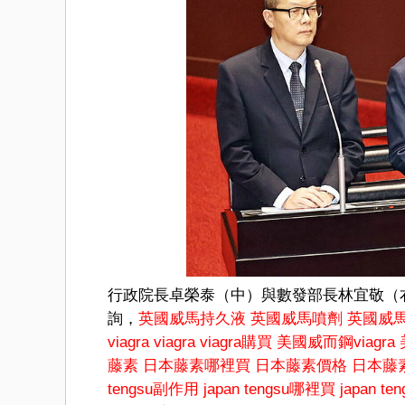
行政院長卓榮泰（中）與數發部長林宜敬（
詢，
英國威馬持久液
英國威馬噴劑
英國威
viagra
viagra
viagra購買
美國威而鋼viagra
藤素
日本藤素哪裡買
日本藤素價格
日本藤
tengsu副作用
japan tengsu哪裡買
japan t