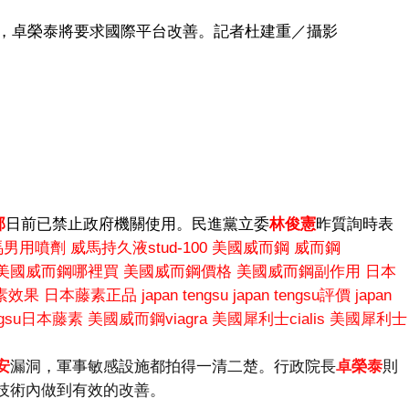
藥庫，卓榮泰將要求國際平台改善。記者杜建重／攝影
部
日前已禁止政府機關使用。民進黨立委
林俊憲
昨質詢時表
馬男用噴劑
威馬持久液stud-100
美國威而鋼
威而鋼
美國威而鋼哪裡買
美國威而鋼價格
美國威而鋼副作用
日本
素效果
日本藤素正品
japan tengsu
japan tengsu評價
japan
engsu日本藤素
美國威而鋼viagra
美國犀利士cialis
美國犀利士
安
漏洞，軍事敏感設施都拍得一清二楚。行政院長
卓榮泰
則
技術內做到有效的改善。