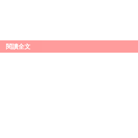
的，應該會想辦法去跟對方溝通。
閱讀全文