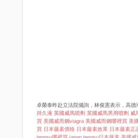
卓榮泰昨赴立法院備詢，林俊憲表示，高德
持久液
英國威馬噴劑
英國威馬男用噴劑
威馬
買
美國威而鋼viagra
美國威而鋼哪裡買
美
買
日本藤素價格
日本藤素效果
日本藤素正
tengsu哪裡買
japan tengsu日本藤素
美國威而