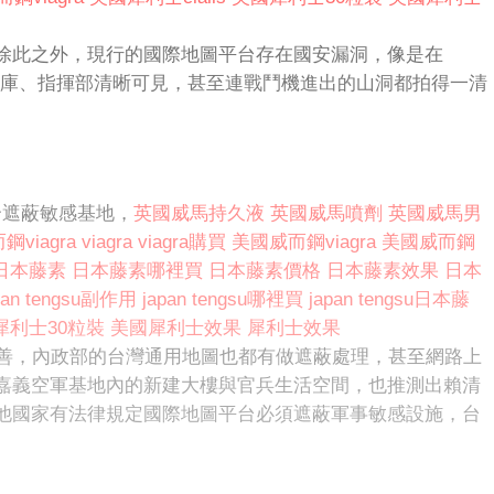
除此之外，現行的國際地圖平台存在國安漏洞，像是在
庫、指揮部清晰可見，甚至連戰鬥機進出的山洞都拍得一清
合遮蔽敏感基地，
英國威馬持久液
英國威馬噴劑
英國威馬男
鋼viagra
viagra
viagra購買
美國威而鋼viagra
美國威而鋼
日本藤素
日本藤素哪裡買
日本藤素價格
日本藤素效果
日本
pan tengsu副作用
japan tengsu哪裡買
japan tengsu日本藤
犀利士30粒裝
美國犀利士效果
犀利士效果
沒有改善，內政部的台灣通用地圖也都有做遮蔽處理，甚至網路上
嘉義空軍基地內的新建大樓與官兵生活空間，也推測出賴清
他國家有法律規定國際地圖平台必須遮蔽軍事敏感設施，台