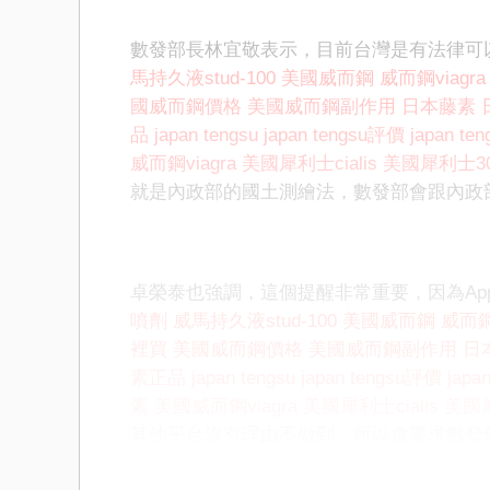
數發部長林宜敬表示，目前台灣是有法律可
馬持久液stud-100
美國威而鋼
威而鋼viagra
國威而鋼價格
美國威而鋼副作用
日本藤素
品
japan tengsu
japan tengsu評價
japan t
威而鋼viagra
美國犀利士cialis
美國犀利士3
就是內政部的國土測繪法，數發部會跟內政
卓榮泰也強調，這個提醒非常重要，因為App
噴劑
威馬持久液stud-100
美國威而鋼
威而鋼v
裡買
美國威而鋼價格
美國威而鋼副作用
日
素正品
japan tengsu
japan tengsu評價
japa
素
美國威而鋼viagra
美國犀利士cialis
美國
其他平台沒有理由不做到，所以會要求數發
辦法去約束，「但是我們做好自己的準備」