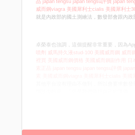
品
japan tengsu
japan tengsu評價
japan t
威而鋼viagra
美國犀利士cialis
美國犀利士3
就是內政部的國土測繪法，數發部會跟內政
卓榮泰也強調，這個提醒非常重要，因為App
噴劑
威馬持久液stud-100
美國威而鋼
威而鋼v
裡買
美國威而鋼價格
美國威而鋼副作用
日
素正品
japan tengsu
japan tengsu評價
japa
素
美國威而鋼viagra
美國犀利士cialis
美國
其他平台沒有理由不做到，所以會要求數發
辦法去約束，「但是我們做好自己的準備」
林宜敬補充，高德地圖是跟荷蘭科技公司買