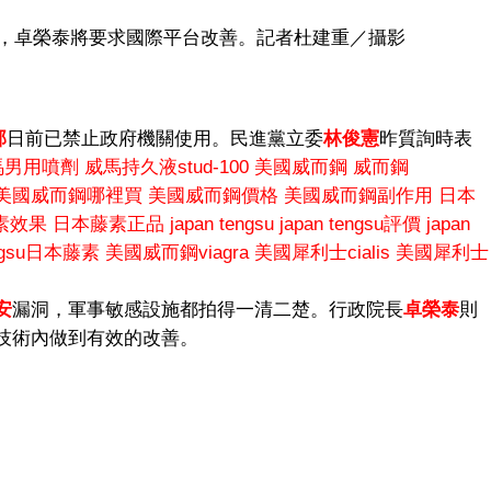
藥庫，卓榮泰將要求國際平台改善。記者杜建重／攝影
部
日前已禁止政府機關使用。民進黨立委
林俊憲
昨質詢時表
馬男用噴劑
威馬持久液stud-100
美國威而鋼
威而鋼
美國威而鋼哪裡買
美國威而鋼價格
美國威而鋼副作用
日本
素效果
日本藤素正品
japan tengsu
japan tengsu評價
japan
engsu日本藤素
美國威而鋼viagra
美國犀利士cialis
美國犀利士
安
漏洞，軍事敏感設施都拍得一清二楚。行政院長
卓榮泰
則
技術內做到有效的改善。