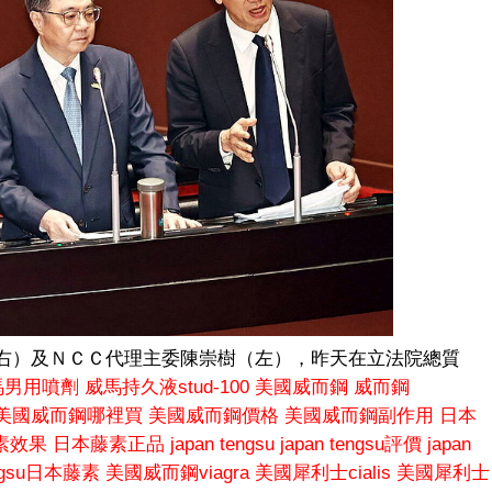
右）及ＮＣＣ代理主委陳崇樹（左），昨天在立法院總質
馬男用噴劑
威馬持久液stud-100
美國威而鋼
威而鋼
美國威而鋼哪裡買
美國威而鋼價格
美國威而鋼副作用
日本
素效果
日本藤素正品
japan tengsu
japan tengsu評價
japan
engsu日本藤素
美國威而鋼viagra
美國犀利士cialis
美國犀利士