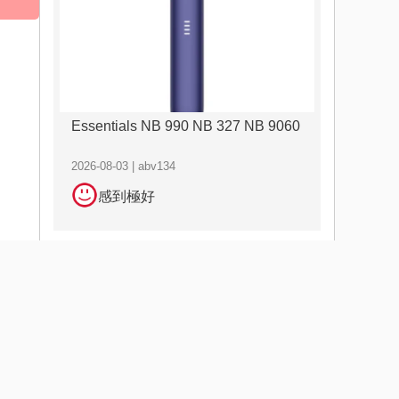
Essentials NB 990 NB 327 NB 9060
2026-08-03 | abv134
感到極好