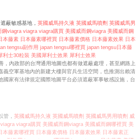
合遮蔽敏感基地，
英國威馬持久液
英國威馬噴劑
英國威馬男
鋼viagra
viagra
viagra購買
美國威而鋼viagra
美國威而鋼
日本藤素
日本藤素哪裡買
日本藤素價格
日本藤素效果
日本
pan tengsu副作用
japan tengsu哪裡買
japan tengsu日本藤
犀利士30粒裝
美國犀利士效果
犀利士效果
沒有改善，內政部的台灣通用地圖也都有做遮蔽處理，甚至網路上
嘉義空軍基地內的新建大樓與官兵生活空間，也推測出賴清
他國家有法律規定國際地圖平台必須遮蔽軍事敏感設施，台
以管，
英國威馬持久液
英國威馬噴劑
英國威馬男用噴劑
威
viagra
viagra購買
美國威而鋼viagra
美國威而鋼哪裡買
美
日本藤素哪裡買
日本藤素價格
日本藤素效果
日本藤素正