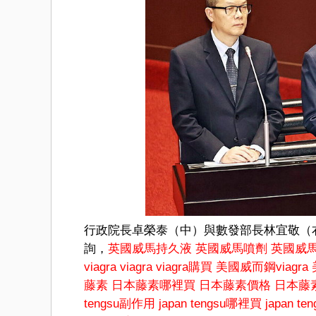
行政院長卓榮泰（中）與數發部長林宜敬（
詢，
英國威馬持久液
英國威馬噴劑
英國威
viagra
viagra
viagra購買
美國威而鋼viagra
藤素
日本藤素哪裡買
日本藤素價格
日本藤
tengsu副作用
japan tengsu哪裡買
japan t