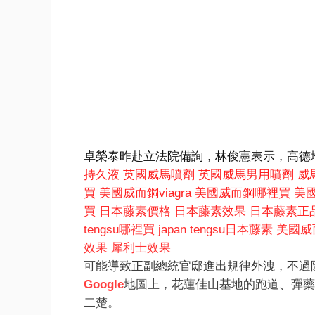
卓榮泰昨赴立法院備詢，林俊憲表示，高德
持久液
英國威馬噴劑
英國威馬男用噴劑
威馬
買
美國威而鋼viagra
美國威而鋼哪裡買
美
買
日本藤素價格
日本藤素效果
日本藤素正
tengsu哪裡買
japan tengsu日本藤素
美國威而
效果
犀利士效果
可能導致正副總統官邸進出規律外洩，不過
Google
地圖上，花蓮佳山基地的跑道、彈藥
二楚。