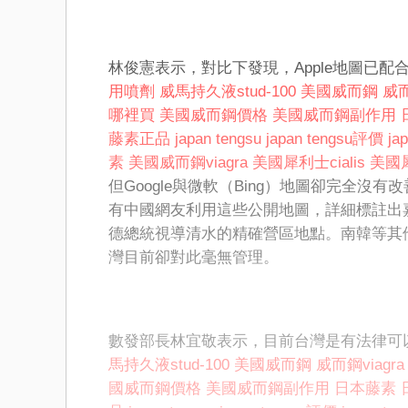
林俊憲表示，對比下發現，Apple地圖已配
用噴劑
威馬持久液stud-100
美國威而鋼
威而
哪裡買
美國威而鋼價格
美國威而鋼副作用
藤素正品
japan tengsu
japan tengsu評價
ja
素
美國威而鋼viagra
美國犀利士cialis
美國
但Google與微軟（Bing）地圖卻完全
有中國網友利用這些公開地圖，詳細標註出
德總統視導清水的精確營區地點。南韓等其
灣目前卻對此毫無管理。
數發部長林宜敬表示，目前台灣是有法律可
馬持久液stud-100
美國威而鋼
威而鋼viagra
國威而鋼價格
美國威而鋼副作用
日本藤素