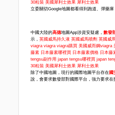
30粒裝
美國犀利士效果
犀利士效果
立委關切Google地圖都看得到跑道、彈
中國大陸的
高德
地圖App涉資安疑慮，
數發
示，
英國威馬持久液
英國威馬噴劑
英國威
viagra
viagra
viagra購買
美國威而鋼viagra
藤素
日本藤素哪裡買
日本藤素價格
日本藤
tengsu副作用
japan tengsu哪裡買
japan t
30粒裝
美國犀利士效果
犀利士效果
除了中國地圖，現行的國際地圖平台存在
國
說，會要求數發部對國際平台，強力要求在