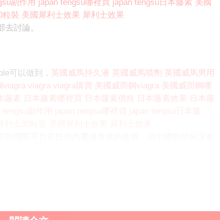
engsu副作用
japan tengsu哪裡買
japan tengsu日本藤素
美國
0粒裝
美國犀利士效果
犀利士效果
部去討論。
le可以做到，
英國威馬持久液
英國威馬噴劑
英國威馬男用
iagra
viagra
viagra購買
美國威而鋼viagra
美國威而鋼哪
本藤素
日本藤素哪裡買
日本藤素價格
日本藤素效果
日本藤
n tengsu副作用
japan tengsu哪裡買
japan tengsu日本藤
犀利士30粒裝
美國犀利士效果
犀利士效果
部對國際平台在技術內要做有效的改善，但中國的部分沒有
。
的，應該會想辦法去跟對方溝通。