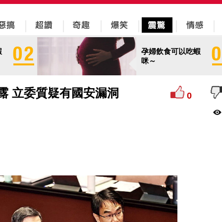
蝦
孕婦飲食可以吃蝦
咪～
都露 立委質疑有國安漏洞
0