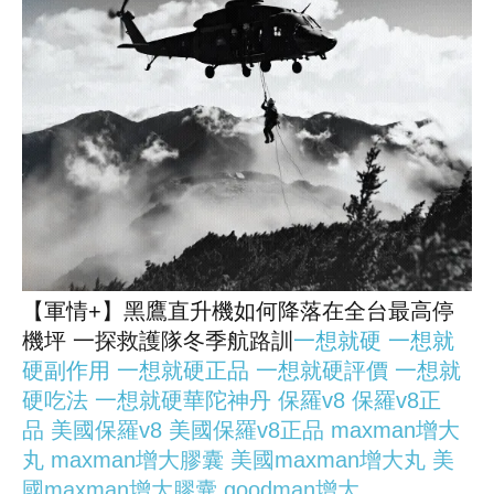
【軍情+】黑鷹直升機如何降落在全台最高停
機坪 一探救護隊冬季航路訓
一想就硬
一想就
硬副作用
一想就硬正品
一想就硬評價
一想就
硬吃法
一想就硬華陀神丹
保羅v8
保羅v8正
品
美國保羅v8
美國保羅v8正品
maxman增大
丸
maxman增大膠囊
美國maxman增大丸
美
國maxman增大膠囊
goodman增大