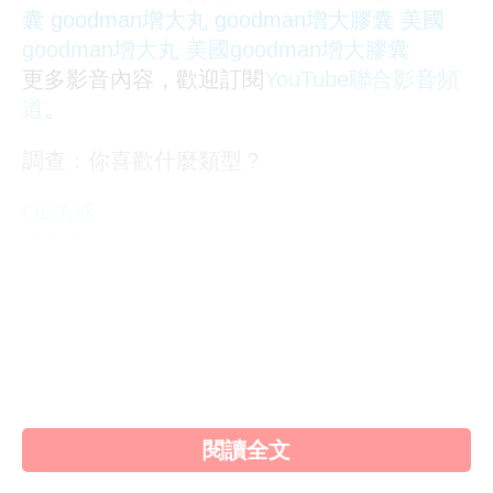
囊
goodman增大丸
goodman增大膠囊
美國
goodman增大丸
美國goodman增大膠囊
更多影音內容，歡迎訂閱
YouTube聯合影音頻
道
。
調查：你喜歡什麼類型？
OL誘惑
學生制服
人妻NTR
素人女大生
歐美系列
自拍外流
不好說
閱讀全文