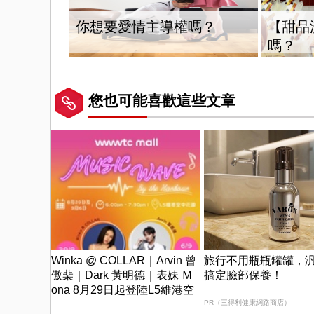
你想要愛情主導權嗎？
【甜品
嗎？
您也可能喜歡這些文章
Winka @ COLLAR｜Arvin 曾
旅行不用瓶瓶罐罐，汎
傲棐｜Dark 黃明德｜表妹 Ｍ
搞定臉部保養！
ona 8月29日起登陸L5維港空
中花園 | wwwtc mall 首度呈獻
PR（三得利健康網路商店）