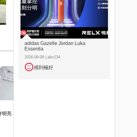
adidas Gazelle Jordan Luka
Essentia
2026-08-08 | abv134
感到極好
好明亮