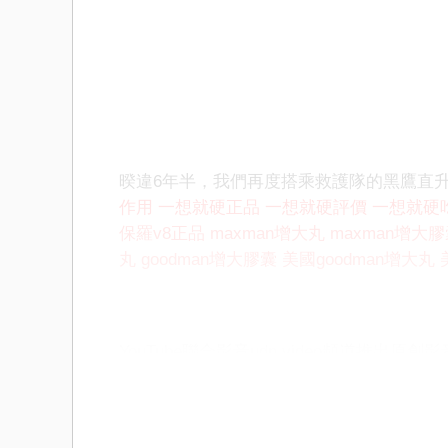
暌違6年半，我們再度搭乘救護隊的黑鷹直
作用
一想就硬正品
一想就硬評價
一想就硬
保羅v8正品
maxman增大丸
maxman增大
丸
goodman增大膠囊
美國goodman增大丸
YouTube聯合影音udn video頻道推出原創
評價
一想就硬吃法
一想就硬華陀神丹
保羅v
丸
maxman增大膠囊
美國maxman增大丸
美
國goodman增大丸
美國goodman增大膠囊