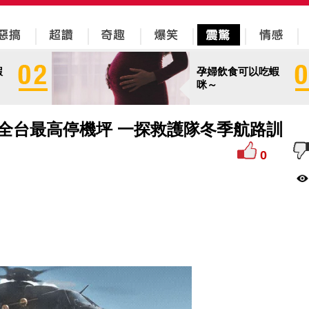
蝦
孕婦飲食可以吃蝦
咪～
全台最高停機坪 一探救護隊冬季航路訓
0