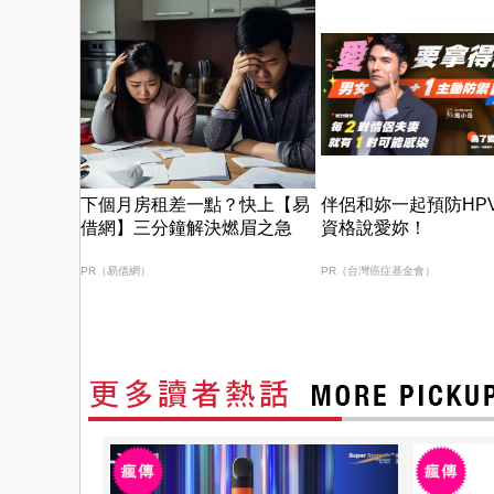
「Music Wave By The Harbo
下個月房租差一點？快上【易
伴侶和妳一起預防HP
借網】三分鐘解決燃眉之急
資格說愛妳！
PR（易借網）
PR（台灣癌症基金會）