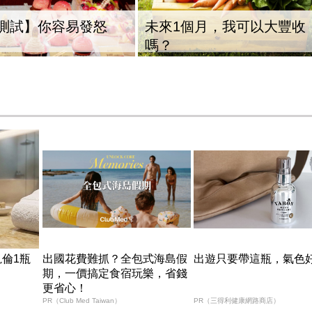
測試】你容易發怒
未來1個月，我可以大豐收
嗎？
倫1瓶
出國花費難抓？全包式海島假
出遊只要帶這瓶，氣色
期，一價搞定食宿玩樂，省錢
更省心！
PR（Club Med Taiwan）
PR（三得利健康網路商店）