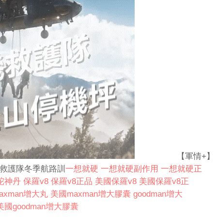
【軍情+】
探救護隊冬季航路訓
一想就硬
一想就硬副作用
一想就硬正
陀神丹
保羅v8
保羅v8正品
美國保羅v8
美國保羅v8正
axman增大丸
美國maxman增大膠囊
goodman增大
美國goodman增大膠囊