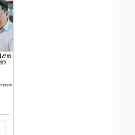
【易借
到位