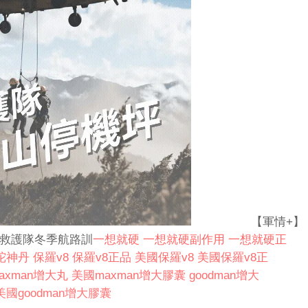
【軍情+】
探救護隊冬季航路訓
一想就硬
一想就硬副作用
一想就硬正
陀神丹
保羅v8
保羅v8正品
美國保羅v8
美國保羅v8正
axman增大丸
美國maxman增大膠囊
goodman增大
美國goodman增大膠囊