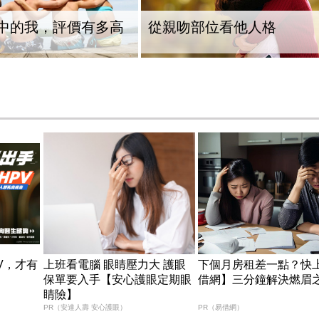
中的我，評價有多高
從親吻部位看他人格
V，才有
上班看電腦 眼睛壓力大 護眼
下個月房租差一點？快
保單要入手【安心護眼定期眼
借網】三分鐘解決燃眉
睛險】
PR（安達人壽 安心護眼）
PR（易借網）