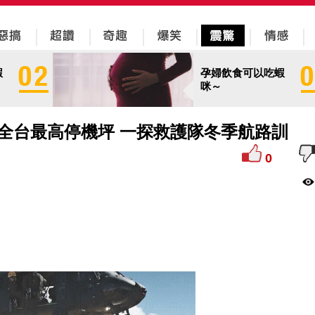
蝦
孕婦飲食可以吃蝦
咪～
全台最高停機坪 一探救護隊冬季航路訓
0