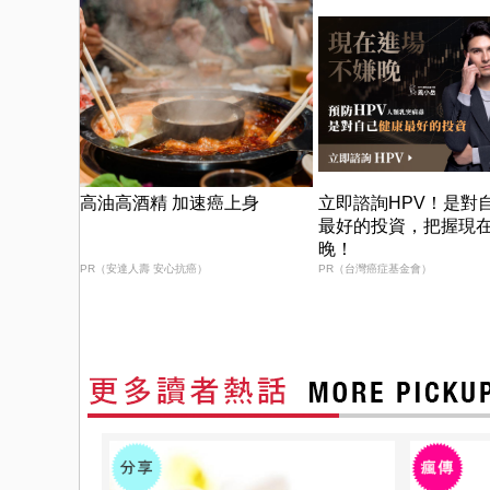
高油高酒精 加速癌上身
立即諮詢HPV！是對
最好的投資，把握現
晚！
PR（安達人壽 安心抗癌）
PR（台灣癌症基金會）