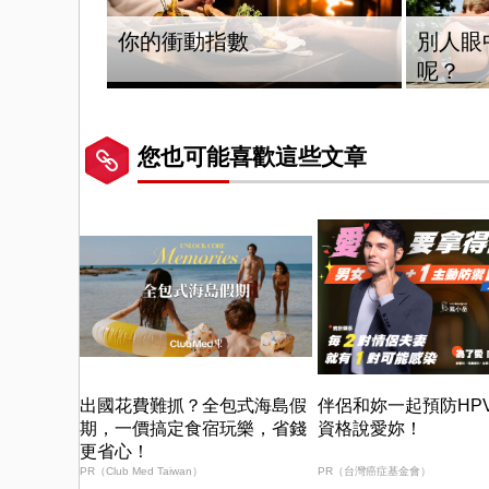
你的衝動指數
別人眼
呢？
您也可能喜歡這些文章
出國花費難抓？全包式海島假
伴侶和妳一起預防HP
期，一價搞定食宿玩樂，省錢
資格說愛妳！
更省心！
PR（Club Med Taiwan）
PR（台灣癌症基金會）