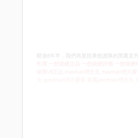
暌違6年半，我們再度搭乘救護隊的黑鷹直
作用
一想就硬正品
一想就硬評價
一想就硬
保羅v8正品
maxman增大丸
maxman增大
丸
goodman增大膠囊
美國goodman增大丸
YouTube聯合影音udn video頻道推出原創
評價
一想就硬吃法
一想就硬華陀神丹
保羅v
丸
maxman增大膠囊
美國maxman增大丸
美
國goodman增大丸
美國goodman增大膠囊