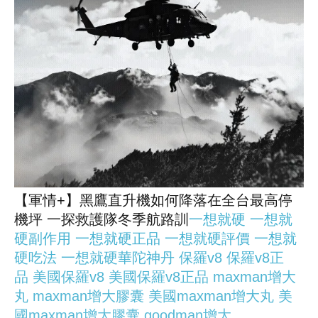
【軍情+】黑鷹直升機如何降落在全台最高停
機坪 一探救護隊冬季航路訓
一想就硬
一想就
硬副作用
一想就硬正品
一想就硬評價
一想就
硬吃法
一想就硬華陀神丹
保羅v8
保羅v8正
品
美國保羅v8
美國保羅v8正品
maxman增大
丸
maxman增大膠囊
美國maxman增大丸
美
國maxman增大膠囊
goodman增大