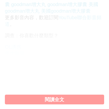
囊
goodman增大丸
goodman增大膠囊
美國
goodman增大丸
美國goodman增大膠囊
更多影音內容，歡迎訂閱
YouTube聯合影音頻
道
。
調查：你喜歡什麼類型？
OL誘惑
學生制服
人妻NTR
素人女大生
歐美系列
自拍外流
不好說
閱讀全文